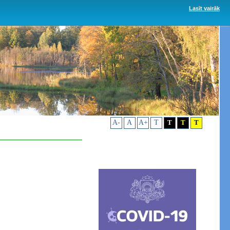
Lasīt vairāk
A-
A
A+
T
T
T
T