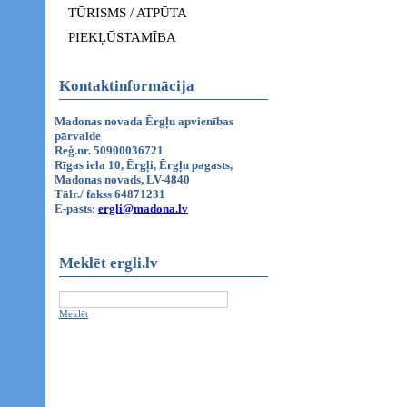
TŪRISMS / ATPŪTA
PIEKĻŪSTAMĪBA
Kontaktinformācija
Madonas novada Ērgļu apvienības
pārvalde
Reģ.nr. 50900036721
Rīgas iela 10, Ērgļi, Ērgļu pagasts,
Madonas novads, LV-4840
Tālr./ fakss 64871231
E-pasts:
ergli@madona.lv
Meklēt ergli.lv
Meklēt