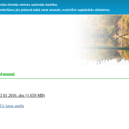
ināta tīmekļa vietnes optimāla darbība.
 piekrišanu jūs jebkurā laikā varat atsaukt, nodzēšot saglabātās sīkdatnes.
 lēmumi
 01 2016..doc (1.659 MB)
Uz lapas augšu