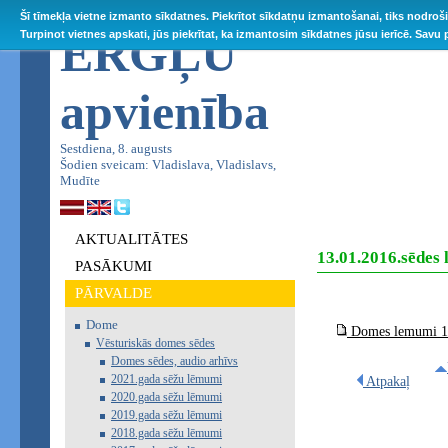
Šī tīmekļa vietne izmanto sīkdatnes. Piekrītot sīkdatņu izmantošanai, tiks nodroš
ĒRGĻU
Turpinot vietnes apskati, jūs piekrītat, ka izmantosim sīkdatnes jūsu ierīcē. Savu
apvienība
Sestdiena, 8. augusts
Šodien sveicam: Vladislava, Vladislavs,
Mudīte
AKTUALITĀTES
13.01.2016.sēdes
PASĀKUMI
PĀRVALDE
Dome
Domes lemumi 13
Vēsturiskās domes sēdes
Domes sēdes, audio arhīvs
2021.gada sēžu lēmumi
Atpakaļ
2020.gada sēžu lēmumi
2019.gada sēžu lēmumi
2018.gada sēžu lēmumi