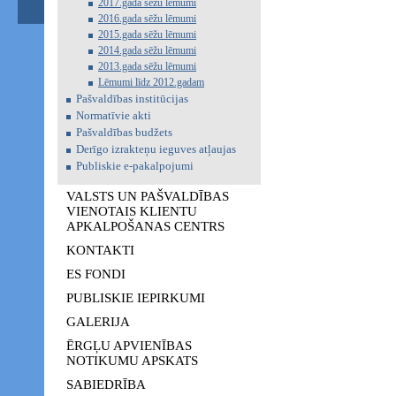
2017.gada sēžu lēmumi
2016.gada sēžu lēmumi
2015.gada sēžu lēmumi
2014.gada sēžu lēmumi
2013.gada sēžu lēmumi
Lēmumi līdz 2012.gadam
Pašvaldības institūcijas
Normatīvie akti
Pašvaldības budžets
Derīgo izrakteņu ieguves atļaujas
Publiskie e-pakalpojumi
VALSTS UN PAŠVALDĪBAS
VIENOTAIS KLIENTU
APKALPOŠANAS CENTRS
KONTAKTI
ES FONDI
PUBLISKIE IEPIRKUMI
GALERIJA
ĒRGĻU APVIENĪBAS
NOTIKUMU APSKATS
SABIEDRĪBA