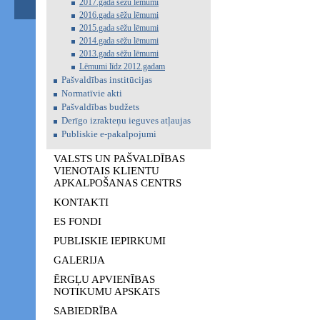
2017.gada sēžu lēmumi
2016.gada sēžu lēmumi
2015.gada sēžu lēmumi
2014.gada sēžu lēmumi
2013.gada sēžu lēmumi
Lēmumi līdz 2012.gadam
Pašvaldības institūcijas
Normatīvie akti
Pašvaldības budžets
Derīgo izrakteņu ieguves atļaujas
Publiskie e-pakalpojumi
VALSTS UN PAŠVALDĪBAS
VIENOTAIS KLIENTU
APKALPOŠANAS CENTRS
KONTAKTI
ES FONDI
PUBLISKIE IEPIRKUMI
GALERIJA
ĒRGĻU APVIENĪBAS
NOTIKUMU APSKATS
SABIEDRĪBA