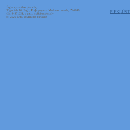
Ērgļu apvienības pārvalde,
Rīgas iela 10, Ērgļi, Ērgļu pagasts, Madonas novads, LV-4840,
PIEKĻŪS
tālr. 64871231, e-pasts ergli@madona.lv
(c) 2026 Ērgļu apvienības pārvalde