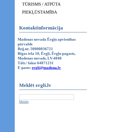
TŪRISMS / ATPŪTA
PIEKĻŪSTAMĪBA
Kontaktinformācija
Madonas novada Ērgļu apvienības
pārvalde
Reģ.nr. 50900036721
Rīgas iela 10, Ērgļi, Ērgļu pagasts,
Madonas novads, LV-4840
Tālr./ fakss 64871231
E-pasts:
ergli@madona.lv
Meklēt ergli.lv
Meklēt