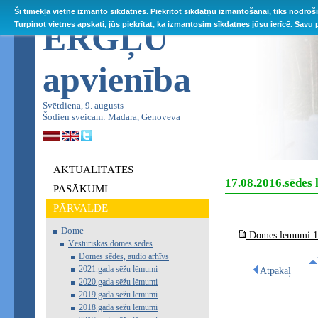
Šī tīmekļa vietne izmanto sīkdatnes. Piekrītot sīkdatņu izmantošanai, tiks nodroš
ĒRGĻU
Turpinot vietnes apskati, jūs piekrītat, ka izmantosim sīkdatnes jūsu ierīcē. Savu
apvienība
Svētdiena, 9. augusts
Šodien sveicam: Madara, Genoveva
AKTUALITĀTES
17.08.2016.sēdes
PASĀKUMI
PĀRVALDE
Dome
Domes lemumi 17
Vēsturiskās domes sēdes
Domes sēdes, audio arhīvs
2021.gada sēžu lēmumi
Atpakaļ
2020.gada sēžu lēmumi
2019.gada sēžu lēmumi
2018.gada sēžu lēmumi