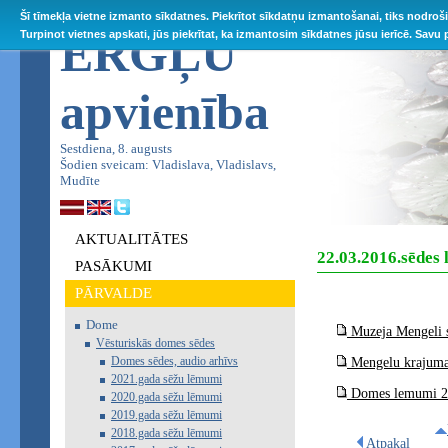
Šī tīmekļa vietne izmanto sīkdatnes. Piekrītot sīkdatņu izmantošanai, tiks nodroš
ĒRGĻU
Turpinot vietnes apskati, jūs piekrītat, ka izmantosim sīkdatnes jūsu ierīcē. Savu
apvienība
Sestdiena, 8. augusts
Šodien sveicam: Vladislava, Vladislavs,
Mudīte
AKTUALITĀTES
22.03.2016.sēdes
PASĀKUMI
PĀRVALDE
Dome
Muzeja Mengeli s
Vēsturiskās domes sēdes
Domes sēdes, audio arhīvs
Mengelu krajuma
2021.gada sēžu lēmumi
Domes lemumi 22
2020.gada sēžu lēmumi
2019.gada sēžu lēmumi
2018.gada sēžu lēmumi
Atpakaļ