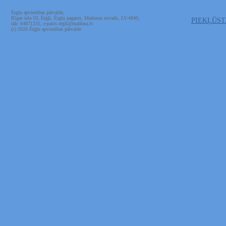
Ērgļu apvienības pārvalde,
Rīgas iela 10, Ērgļi, Ērgļu pagasts, Madonas novads, LV-4840,
PIEKĻŪS
tālr. 64871231, e-pasts ergli@madona.lv
(c) 2026 Ērgļu apvienības pārvalde