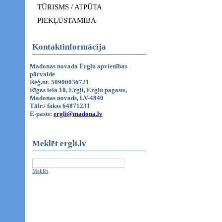
TŪRISMS / ATPŪTA
PIEKĻŪSTAMĪBA
Kontaktinformācija
Madonas novada Ērgļu apvienības
pārvalde
Reģ.nr. 50900036721
Rīgas iela 10, Ērgļi, Ērgļu pagasts,
Madonas novads, LV-4840
Tālr./ fakss 64871231
E-pasts:
ergli@madona.lv
Meklēt ergli.lv
Meklēt