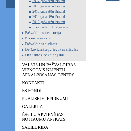
2017.gada sēžu lēmumi
2016.gada sēžu lēmumi
2015.gada sēžu lēmumi
2014.gada sēžu lēmumi
2013.gada sēžu lēmumi
Lēmumi līdz 2012.gadam
Pašvaldības institūcijas
Normatīvie akti
Pašvaldības budžets
Derīgo izrakteņu ieguves atļaujas
Publiskie e-pakalpojumi
VALSTS UN PAŠVALDĪBAS
VIENOTAIS KLIENTU
APKALPOŠANAS CENTRS
KONTAKTI
ES FONDI
PUBLISKIE IEPIRKUMI
GALERIJA
ĒRGĻU APVIENĪBAS
NOTIKUMU APSKATS
SABIEDRĪBA