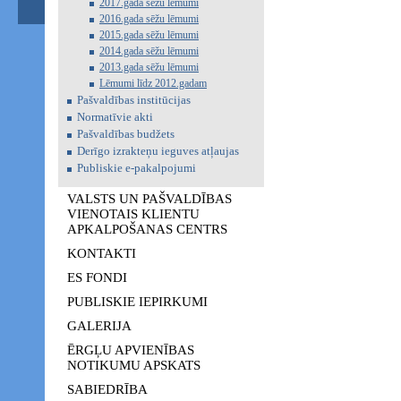
2017.gada sēžu lēmumi
2016.gada sēžu lēmumi
2015.gada sēžu lēmumi
2014.gada sēžu lēmumi
2013.gada sēžu lēmumi
Lēmumi līdz 2012.gadam
Pašvaldības institūcijas
Normatīvie akti
Pašvaldības budžets
Derīgo izrakteņu ieguves atļaujas
Publiskie e-pakalpojumi
VALSTS UN PAŠVALDĪBAS
VIENOTAIS KLIENTU
APKALPOŠANAS CENTRS
KONTAKTI
ES FONDI
PUBLISKIE IEPIRKUMI
GALERIJA
ĒRGĻU APVIENĪBAS
NOTIKUMU APSKATS
SABIEDRĪBA