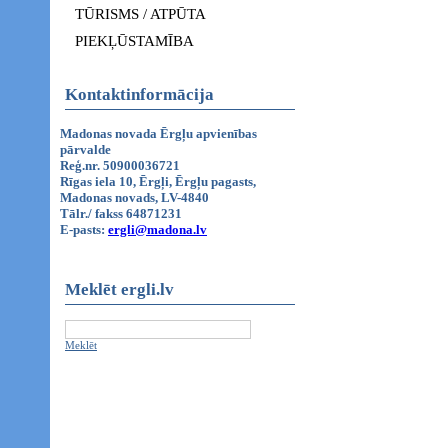
TŪRISMS / ATPŪTA
PIEKĻŪSTAMĪBA
Kontaktinformācija
Madonas novada Ērgļu apvienības
pārvalde
Reģ.nr. 50900036721
Rīgas iela 10, Ērgļi, Ērgļu pagasts,
Madonas novads, LV-4840
Tālr./ fakss 64871231
E-pasts:
ergli@madona.lv
Meklēt ergli.lv
Meklēt