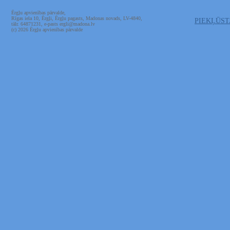
Ērgļu apvienības pārvalde,
Rīgas iela 10, Ērgļi, Ērgļu pagasts, Madonas novads, LV-4840,
PIEKĻŪS
tālr. 64871231, e-pasts ergli@madona.lv
(c) 2026 Ērgļu apvienības pārvalde