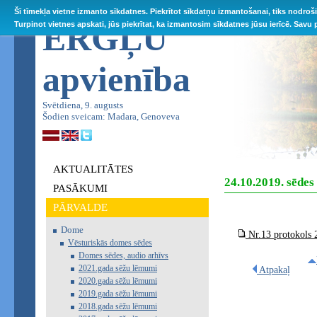
Šī tīmekļa vietne izmanto sīkdatnes. Piekrītot sīkdatņu izmantošanai, tiks nodroš
ĒRGĻU
Turpinot vietnes apskati, jūs piekrītat, ka izmantosim sīkdatnes jūsu ierīcē. Savu
apvienība
Svētdiena, 9. augusts
Šodien sveicam: Madara, Genoveva
AKTUALITĀTES
24.10.2019. sēde
PASĀKUMI
PĀRVALDE
Dome
Nr.13 protokols 
Vēsturiskās domes sēdes
Domes sēdes, audio arhīvs
2021.gada sēžu lēmumi
Atpakaļ
2020.gada sēžu lēmumi
2019.gada sēžu lēmumi
2018.gada sēžu lēmumi