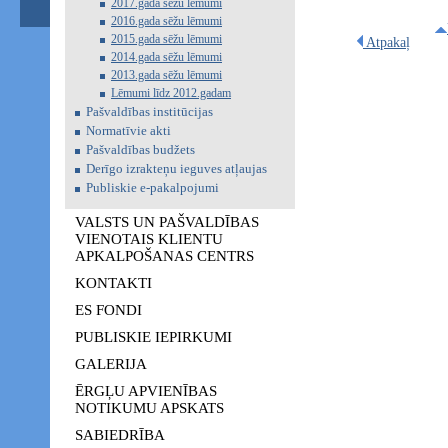
2017.gada sēžu lēmumi
2016.gada sēžu lēmumi
2015.gada sēžu lēmumi
Atpakaļ
2014.gada sēžu lēmumi
2013.gada sēžu lēmumi
Lēmumi līdz 2012.gadam
Pašvaldības institūcijas
Normatīvie akti
Pašvaldības budžets
Derīgo izrakteņu ieguves atļaujas
Publiskie e-pakalpojumi
VALSTS UN PAŠVALDĪBAS
VIENOTAIS KLIENTU
APKALPOŠANAS CENTRS
KONTAKTI
ES FONDI
PUBLISKIE IEPIRKUMI
GALERIJA
ĒRGĻU APVIENĪBAS
NOTIKUMU APSKATS
SABIEDRĪBA