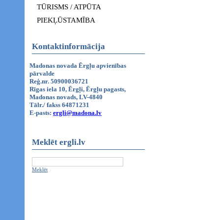
TŪRISMS / ATPŪTA
PIEKĻŪSTAMĪBA
Kontaktinformācija
Madonas novada Ērgļu apvienības
pārvalde
Reģ.nr. 50900036721
Rīgas iela 10, Ērgļi, Ērgļu pagasts,
Madonas novads, LV-4840
Tālr./ fakss 64871231
E-pasts:
ergli@madona.lv
Meklēt ergli.lv
Meklēt