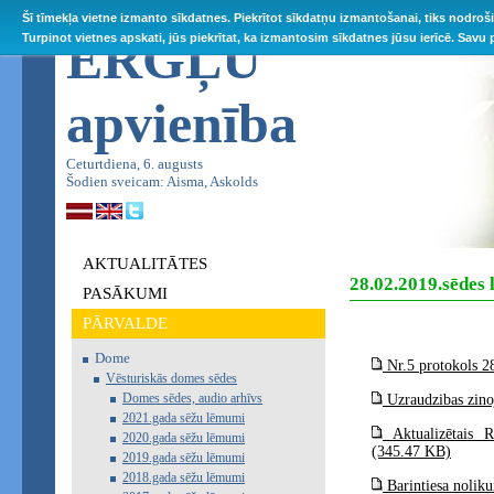
Šī tīmekļa vietne izmanto sīkdatnes. Piekrītot sīkdatņu izmantošanai, tiks nodroš
ĒRGĻU
Turpinot vietnes apskati, jūs piekrītat, ka izmantosim sīkdatnes jūsu ierīcē. Savu
apvienība
Ceturtdiena, 6. augusts
Šodien sveicam: Aisma, Askolds
AKTUALITĀTES
28.02.2019.sēdes
PASĀKUMI
PĀRVALDE
Dome
Nr.5 protokols 2
Vēsturiskās domes sēdes
Domes sēdes, audio arhīvs
Uzraudzibas zin
2021.gada sēžu lēmumi
Aktualizētais R
2020.gada sēžu lēmumi
(345.47 KB)
2019.gada sēžu lēmumi
2018.gada sēžu lēmumi
Barintiesa nolik