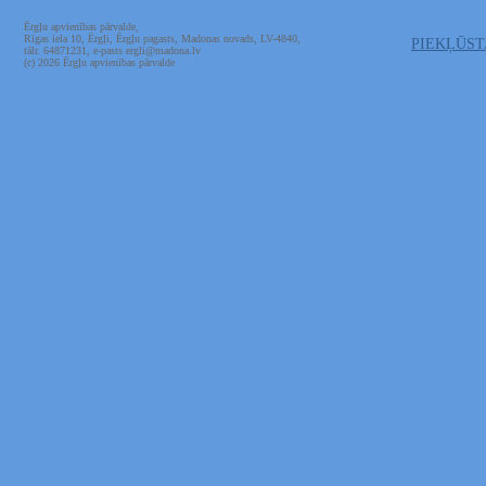
Ērgļu apvienības pārvalde,
Rīgas iela 10, Ērgļi, Ērgļu pagasts, Madonas novads, LV-4840,
PIEKĻŪS
tālr. 64871231, e-pasts ergli@madona.lv
(c) 2026 Ērgļu apvienības pārvalde