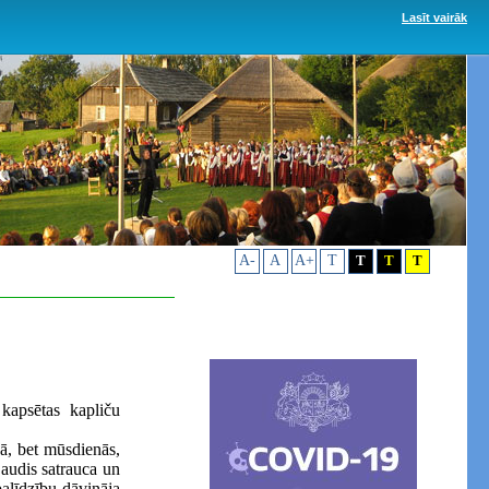
Lasīt vairāk
A-
A
A+
T
T
T
T
kapsētas kapliču
ā, bet mūsdienās,
Ļaudis satrauca un
alīdzību dāvināja