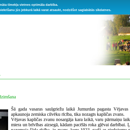
ināta tīmekļa vietnes optimāla darbība.
 piekrišanu jūs jebkurā laikā varat atsaukt, nodzēšot saglabātās sīkdatnes.
S
dzimšana
Šā gada vasaras saulgriežu laikā Jumurdas pagasta Vējavas 
apkaunoja zemiska cilvēku rīcība, tika nozagts kapličas zvans.
Vējavas kapličas zvanu nosargāja kara laikā, varu pārmaiņu laik
miera un brīvības aizsegā, kādam pacēlās roka gļēvai darbībai. 
pazemoja šāda rīcība, jo zvans, kuru 1923. gadā ar ziedojumu p