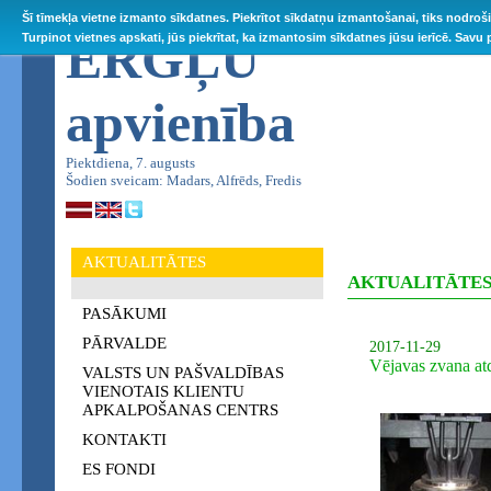
Šī tīmekļa vietne izmanto sīkdatnes. Piekrītot sīkdatņu izmantošanai, tiks nodroš
ĒRGĻU
Turpinot vietnes apskati, jūs piekrītat, ka izmantosim sīkdatnes jūsu ierīcē. Savu
apvienība
Piektdiena, 7. augusts
Šodien sveicam: Madars, Alfrēds, Fredis
AKTUALITĀTES
AKTUALITĀTE
PASĀKUMI
PĀRVALDE
2017-11-29
Vējavas zvana at
VALSTS UN PAŠVALDĪBAS
VIENOTAIS KLIENTU
APKALPOŠANAS CENTRS
KONTAKTI
ES FONDI