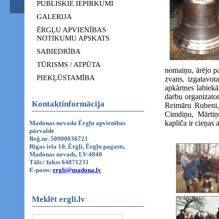
PUBLISKIE IEPIRKUMI
GALERIJA
ĒRGĻU APVIENĪBAS
NOTIKUMU APSKATS
SABIEDRĪBA
TŪRISMS / ATPŪTA
nomaiņu, ārējo pa
PIEKĻŪSTAMĪBA
zvans, izgatavot
apkārtnes labiek
darbu organizato
Kontaktinformācija
Reimāru Rubeni, 
Cimdiņu, Mārtiņu
kapliča ir cieņas
Madonas novada Ērgļu apvienības
pārvalde
Reģ.nr. 50900036721
Rīgas iela 10, Ērgļi, Ērgļu pagasts,
Madonas novads, LV-4840
Tālr./ fakss 64871231
E-pasts:
ergli@madona.lv
Meklēt ergli.lv