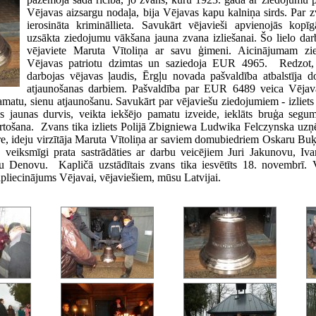
Vējavas aizsargu nodaļa, bija Vējavas kapu kalniņa sirds. Par z
ierosināta krimināllieta. Savukārt vējavieši apvienojās kopīgā
uzsākta ziedojumu vākšana jauna zvana izliešanai. Šo lielo da
vējaviete Maruta Vītoliņa ar savu ģimeni. Aicinājumam zi
Vējavas patriotu dzimtas un saziedoja EUR 4965. Redzot,
darbojas vējavas ļaudis, Ērgļu novada pašvaldība atbalstīja 
atjaunošanas darbiem. Pašvaldība par EUR 6489 veica Vējava
matu, sienu atjaunošanu. Savukārt par vējaviešu ziedojumiem - izliets
as jaunas durvis, veikta iekšējo pamatu izveide, ieklāts bruģa segum
ārtošana. Zvans tika izliets Polijā Zbigniewa Ludwika Felczynska 
re, ideju virzītāja Maruta Vītoliņa ar saviem domubiedriem Oskaru Buķ
veiksmīgi prata sastrādāties ar darbu veicējiem Juri Jakunovu, Iva
 Denovu. Kapličā uzstādītais zvans tika iesvētīts 18. novembrī. V
 apliecinājums Vējavai, vējaviešiem, mūsu Latvijai.