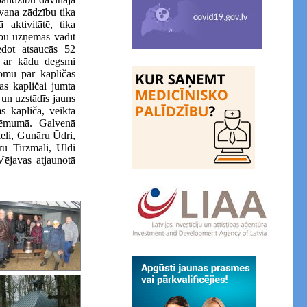
vana zādzību tika
 aktivitātē, tika
rbu uzņēmās vadīt
edot atsaucās 52
 ar kādu degsmi
domu par kapličas
s kapličai jumta
 un uzstādīs jauns
s kapličā, veikta
uzņēmumā. Galvenā
eli, Gunāru Ūdri,
ru Tirzmali, Uldi
ējavas atjaunotā