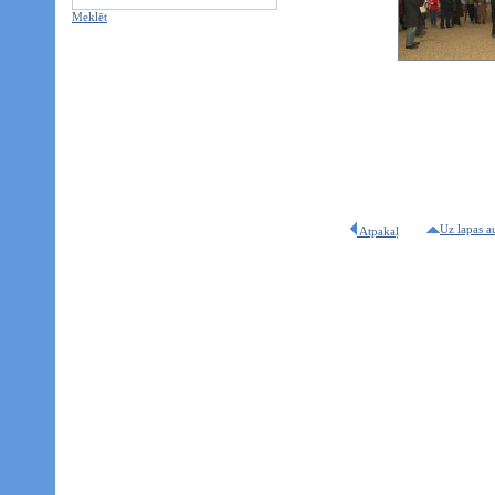
Meklēt
Uz lapas a
Atpakaļ