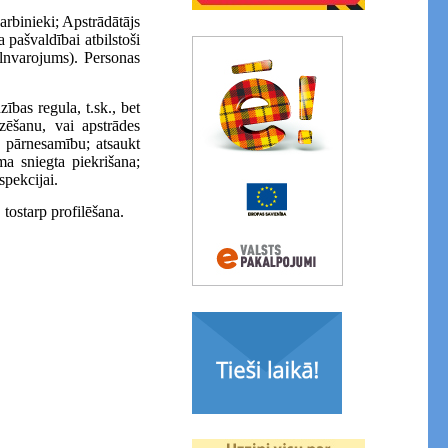
arbinieki; Apstrādātājs
 pašvaldībai atbilstoši
pilnvarojums). Personas
ības regula, t.sk., bet
zēšanu, vai apstrādes
tu pārnesamību; atsaukt
a sniegta piekrišana;
spekcijai.
tostarp profilēšana.