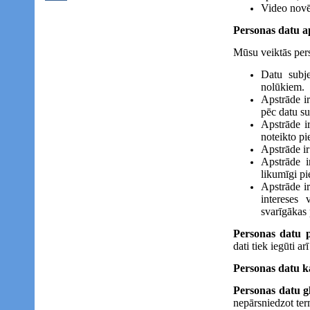
Video novē
Personas datu a
Mūsu veiktās per
Datu subje
nolūkiem.
Apstrāde ir
pēc datu s
Apstrāde ir
noteikto pi
Apstrāde ir
Apstrāde i
likumīgi pie
Apstrāde ir
intereses 
svarīgākas 
Personas datu p
dati tiek iegūti a
Personas datu ka
Personas datu g
nepārsniedzot term