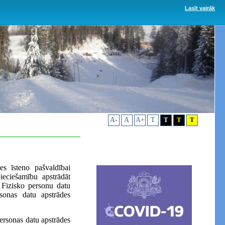
Lasīt vairāk
A-
A
A+
T
T
T
T
es īsteno pašvaldībai
ieciešamību apstrādāt
, Fizisko personu datu
rsonas datu apstrādes
ersonas datu apstrādes