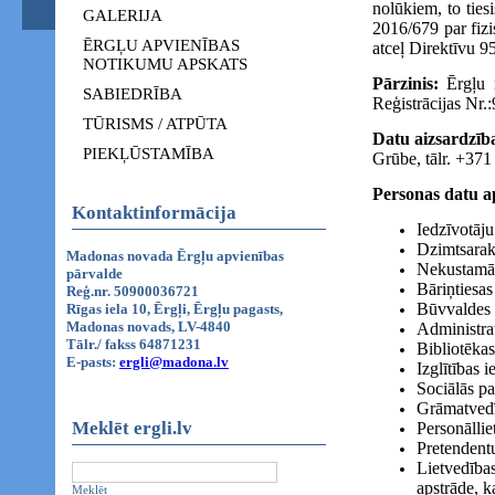
nolūkiem, to tie
GALERIJA
2016/679 par fizi
ĒRGĻU APVIENĪBAS
atceļ Direktīvu 9
NOTIKUMU APSKATS
Pārzinis:
Ērgļu n
SABIEDRĪBA
Reģistrācijas Nr.
TŪRISMS / ATPŪTA
Datu aizsardzība
PIEKĻŪSTAMĪBA
Grūbe, tālr. +37
Personas datu a
Kontaktinformācija
Iedzīvotāju
Dzimtsaraks
Madonas novada Ērgļu apvienības
Nekustamā 
pārvalde
Bāriņtiesas
Reģ.nr. 50900036721
Būvvaldes l
Rīgas iela 10, Ērgļi, Ērgļu pagasts,
Madonas novads, LV-4840
Administra
Tālr./ fakss 64871231
Bibliotēkas
E-pasts:
ergli@madona.lv
Izglītības 
Sociālās pa
Grāmatvedī
Meklēt ergli.lv
Personāllie
Pretendentu
Lietvedības
apstrāde, k
Meklēt