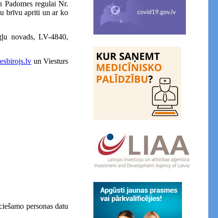
un Padomes regulai Nr.
u brīvu apriti un ar ko
rgļu novads, LV-4840,
sbirojs.lv
un Viesturs
eciešamo personas datu