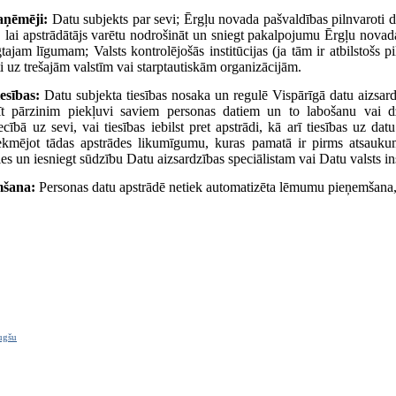
aņēmēji:
Datu subjekts par sevi; Ērgļu novada pašvaldības pilnvaroti d
, lai apstrādātājs varētu nodrošināt un sniegt pakalpojumu Ērgļu novada
gtajam līgumam; Valsts kontrolējošās institūcijas (ja tām ir atbilstošs 
ti uz trešajām valstīm vai starptautiskām organizācijām.
esības:
Datu subjekta tiesības nosaka un regulē Vispārīgā datu aizsardz
sīt pārzinim piekļuvi saviem personas datiem un to labošanu vai d
ecībā uz sevi, vai tiesības iebilst pret apstrādi, kā arī tiesības uz da
tekmējot tādas apstrādes likumīgumu, kuras pamatā ir pirms atsaukum
ies un iesniegt sūdzību Datu aizsardzības speciālistam vai Datu valsts in
šana:
Personas datu apstrādē netiek automatizēta lēmumu pieņemšana, 
ugšu