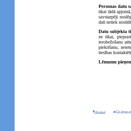
Personas datu s
tikai tādā apjomā
savstarpēji noslē
dati netiek nosūtī
Datu subjekta ti
ne tikai, piepra
ierobežošanu atti
piekrišanu, neie
tiesības kontaktēt
Lēmumu pieņem
Uz lapas a
Atpakaļ