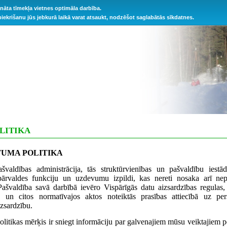
ināta tīmekļa vietnes optimāla darbība.
 piekrišanu jūs jebkurā laikā varat atsaukt, nodzēšot saglabātās sīkdatnes.
LITIKA
TUMA POLITIKA
valdības administrācija, tās struktūrvienības un pašvaldību iestād
pārvaldes funkciju un uzdevumu izpildi, kas nereti nosaka arī nep
Pašvaldība savā darbībā ievēro Vispārīgās datu aizsardzības regulas
a un citos normatīvajos aktos noteiktās prasības attiecībā uz pe
zsardzību.
litikas mērķis ir sniegt informāciju par galvenajiem mūsu veiktajiem p