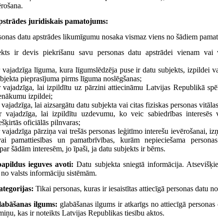
rošana.
pstrādes juridiskais pamatojums:
sonas datu apstrādes likumīgumu nosaka vismaz viens no šādiem pama
kts ir devis piekrišanu savu personas datu apstrādei vienam vai 
 vajadzīga līguma, kura līgumslēdzēja puse ir datu subjekts, izpildei 
ubjekta pieprasījuma pirms līguma noslēgšanas;
 vajadzīga, lai izpildītu uz pārzini attiecināmu Latvijas Republikā sp
enākumu izpildei;
 vajadzīga, lai aizsargātu datu subjekta vai citas fiziskas personas vitālas
r vajadzīga, lai izpildītu uzdevumu, ko veic sabiedrības interesēs 
šķirtās oficiālās pilnvaras;
 vajadzīga pārziņa vai trešās personas leģitīmo interešu ievērošanai, iz
vai pamattiesības un pamatbrīvības, kurām nepieciešama personas 
par šādām interesēm, jo īpaši, ja datu subjekts ir bērns.
apildus ieguves avoti:
Datu subjekta sniegtā informācija. Atsevišķ
rī no valsts informāciju sistēmām.
tegorijas:
Tikai personas, kuras ir iesaistītas attiecīgā personas datu n
labāšanas ilgums:
glabāšanas ilgums ir atkarīgs no attiecīgā personas
iņu, kas ir noteikts Latvijas Republikas tiesību aktos.