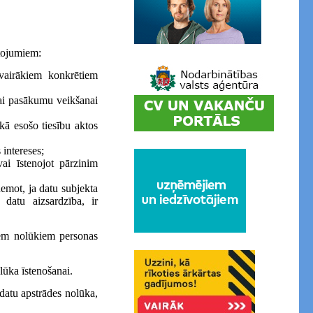
tojumiem:
vairākiem konkrētiem
vai pasākumu veikšanai
ēkā esošo tiesību aktos
 intereses;
vai īstenojot pārzinim
ņemot, ja datu subjekta
datu aizsardzība, ir
iem nolūkiem personas
olūka īstenošanai.
 datu apstrādes nolūka,