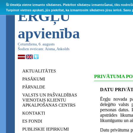
Šī tīmekļa vietne izmanto sīkdatnes. Piekrītot sīkdatņu izmantošanai, tiks nodroš
ĒRGĻU
Turpinot vietnes apskati, jūs piekrītat, ka izmantosim sīkdatnes jūsu ierīcē. Savu
apvienība
Ceturtdiena, 6. augusts
Šodien sveicam: Aisma, Askolds
AKTUALITĀTES
PRIVĀTUMA PO
PASĀKUMI
PĀRVALDE
DATU PRIVĀ
VALSTS UN PAŠVALDĪBAS
Ērgļu novada paš
VIENOTAIS KLIENTU
deleģēto valsts 
APKALPOŠANAS CENTRS
personas datus. 
KONTAKTI
apstrādes likum
likumīgumu un ai
ES FONDI
PUBLISKIE IEPIRKUMI
Datu privātuma po