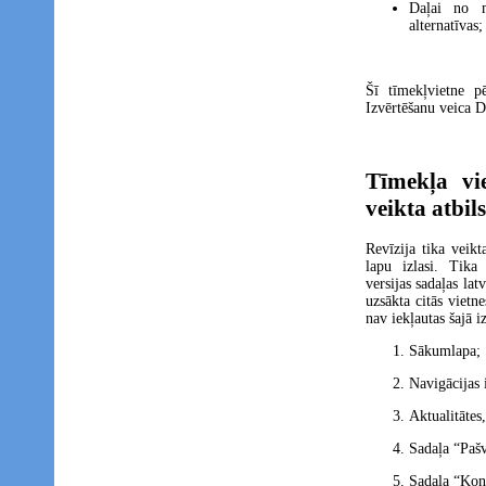
Daļai no m
alternatīvas;
Šī tīmekļvietne pē
Izvērtēšanu veica D
Tīmekļa vi
veikta atbil
Revīzija tika veikt
lapu izlasi. Tika
versijas sadaļas lat
uzsākta citās vietn
nav iekļautas šajā iz
Sākumlapa;
Navigācijas 
Aktualitātes,
Sadaļa “Pašv
Sadaļa “Kont