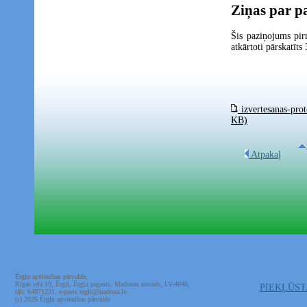
Ziņas par p
Šis paziņojums pir
atkārtoti pārskatīts
izvertesanas-prot
KB)
Atpakaļ
Ērgļu apvienības pārvalde,
Rīgas iela 10, Ērgļi, Ērgļu pagasts, Madonas novads, LV-4840,
PIEKĻŪS
tālr. 64871231, e-pasts ergli@madona.lv
(c) 2026 Ērgļu apvienības pārvalde