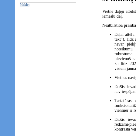
Meklēt
Vietne daļēji atbi
iemeslu dēļ.
Neatbilstība prasī
Daļai attēlu 
text”), līdz
nevar piekļ
noteikumu 
robustuma
pievienošana
ka līdz 202
visiem jauna
Vietnes navi
Dažās ievad
nav iespēja
Tastatūras
funkcionali
vienmēr ir r
Dažās ieva
redzami/piee
kontrasta ver