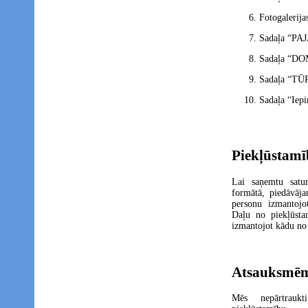
Fotogalerija
Sadaļa “P
Sadaļa “D
Sadaļa “TŪ
Sadaļa “Iep
Piekļūstamī
Lai saņemtu satur
formātā, piedāvāja
personu izmantojo
Daļu no piekļūsta
izmantojot kādu no
Atsauksmēm
Mēs nepārtraukt