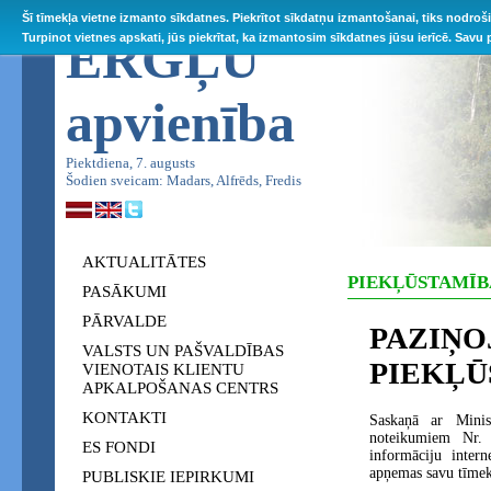
Šī tīmekļa vietne izmanto sīkdatnes. Piekrītot sīkdatņu izmantošanai, tiks nodroš
ĒRGĻU
Turpinot vietnes apskati, jūs piekrītat, ka izmantosim sīkdatnes jūsu ierīcē. Savu
apvienība
Piektdiena, 7. augusts
Šodien sveicam: Madars, Alfrēds, Fredis
AKTUALITĀTES
PIEKĻŪSTAMĪB
PASĀKUMI
PĀRVALDE
PAZI
VALSTS UN PAŠVALDĪBAS
PIEKĻŪ
VIENOTAIS KLIENTU
APKALPOŠANAS CENTRS
KONTAKTI
Saskaņā ar Minis
noteikumiem Nr. 
ES FONDI
informāciju inter
apņemas savu tīmek
PUBLISKIE IEPIRKUMI