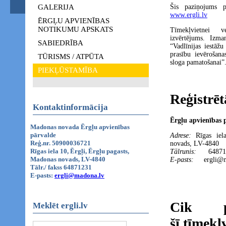
Šis paziņojums p
GALERIJA
www.ergli.lv
ĒRGĻU APVIENĪBAS
NOTIKUMU APSKATS
Tīmekļvietnei ve
izvērtējums. Izm
SABIEDRĪBA
“Vadlīnijas iestāž
prasību ievērošana
TŪRISMS / ATPŪTA
sloga pamatošanai”
PIEKĻŪSTAMĪBA
Reģistrēt
Kontaktinformācija
Ērgļu apvienības 
Madonas novada Ērgļu apvienības
pārvalde
Adrese:
Rīgas iel
Reģ.nr. 50900036721
novads, LV-4840
Rīgas iela 10, Ērgļi, Ērgļu pagasts,
Tālrunis:
64871
Madonas novads, LV-4840
E-pasts:
ergli@m
Tālr./ fakss 64871231
E-pasts:
ergli@madona.lv
Cik p
Meklēt ergli.lv
šī tīmekļ