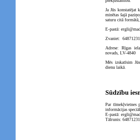
piekļūstamību.
Ja Jūs konstatējat 
minētas šajā paziņ
saturu citā formātā
E-pastā: ergli@mad
Zvaniet: 64871231
Adrese: Rīgas iel
novads, LV-4840
Mēs izskatīsim Jū
dienu laikā.
Sūdzību ies
Par tīmekļvietnes 
informācijas speciāl
E-pastā: ergli@mad
Tālrunis: 64871231