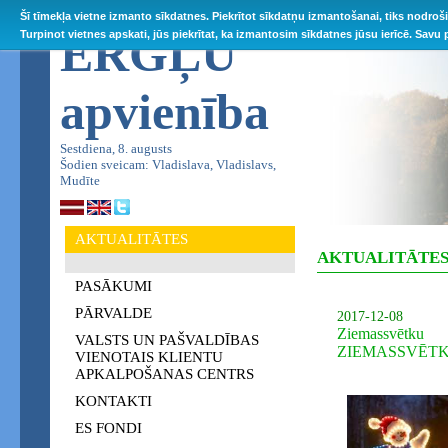
Šī tīmekļa vietne izmanto sīkdatnes. Piekrītot sīkdatņu izmantošanai, tiks nodroš
ĒRGĻU
Turpinot vietnes apskati, jūs piekrītat, ka izmantosim sīkdatnes jūsu ierīcē. Savu
apvienība
Sestdiena, 8. augusts
Šodien sveicam: Vladislava, Vladislavs,
Mudīte
AKTUALITĀTES
AKTUALITĀTE
PASĀKUMI
PĀRVALDE
2017-12-08
Ziemassvēt
VALSTS UN PAŠVALDĪBAS
ZIEMASSVĒT
VIENOTAIS KLIENTU
APKALPOŠANAS CENTRS
KONTAKTI
ES FONDI