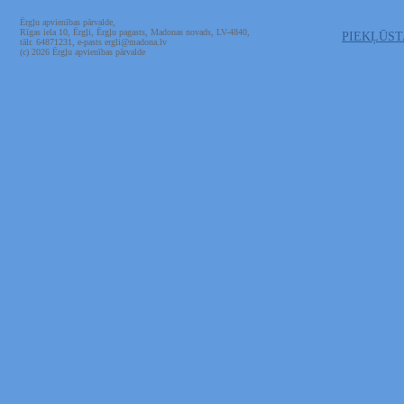
Ērgļu apvienības pārvalde,
Rīgas iela 10, Ērgļi, Ērgļu pagasts, Madonas novads, LV-4840,
PIEKĻŪS
tālr. 64871231, e-pasts ergli@madona.lv
(c) 2026 Ērgļu apvienības pārvalde