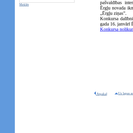
pašvaldības inte
Meklēt
Ērgļu novada ikm
„Ērgļu ziņas”.
Konkursa dalībni
gada 16. janvārī 
Konkursa noliku
Uz lapas a
Atpakaļ