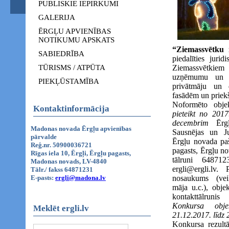
PUBLISKIE IEPIRKUMI
GALERIJA
ĒRGĻU APVIENĪBAS
NOTIKUMU APSKATS
“Ziemassvētku
SABIEDRĪBA
piedalīties juri
TŪRISMS / ATPŪTA
Ziemassvētkiem
uzņēmumu un s
PIEKĻŪSTAMĪBA
privātmāju un 
fasādēm un prie
Noformēto objek
Kontaktinformācija
pieteikt no 201
decembrim
Ērgļ
Madonas novada Ērgļu apvienības
Sausnējas un Ju
pārvalde
Ērgļu novada paš
Reģ.nr. 50900036721
pagasts, Ērgļu n
Rīgas iela 10, Ērgļi, Ērgļu pagasts,
tālruni 64871
Madonas novads, LV-4840
ergli@ergli.lv.
Tālr./ fakss 64871231
E-pasts:
ergli@madona.lv
nosaukums (vei
māja u.c.), obje
kontakttālrunis
Konkursa obje
Meklēt ergli.lv
21.12.2017. līdz
Konkursa rezultā