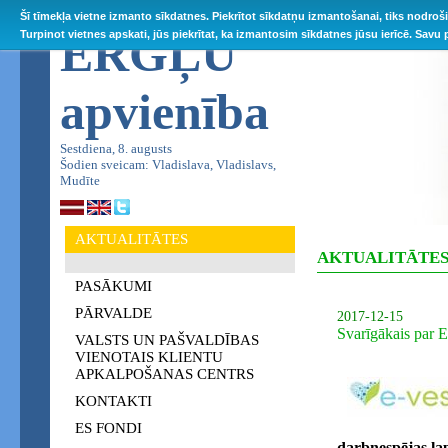
Šī tīmekļa vietne izmanto sīkdatnes. Piekrītot sīkdatņu izmantošanai, tiks nodroš
ĒRGĻU
Turpinot vietnes apskati, jūs piekrītat, ka izmantosim sīkdatnes jūsu ierīcē. Savu
apvienība
Sestdiena, 8. augusts
Šodien sveicam: Vladislava, Vladislavs,
Mudīte
AKTUALITĀTES
AKTUALITĀTE
PASĀKUMI
PĀRVALDE
2017-12-15
Svarīgākais par E
VALSTS UN PAŠVALDĪBAS
VIENOTAIS KLIENTU
APKALPOŠANAS CENTRS
KONTAKTI
ES FONDI
darbnespējas la