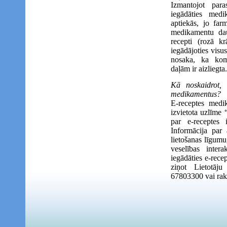
Izmantojot para
iegādāties med
aptiekās, jo far
medikamentu da
recepti (rozā k
iegādājoties visu
nosaka, ka kom
daļām ir aizliegta.
Kā noskaidrot, 
medikamentus
E-receptes medik
izvietota uzlīme 
par e-receptes 
Informācija par 
lietošanas līgum
veselības inter
iegādāties e-rece
ziņot Lietotāju
67803300 vai rak