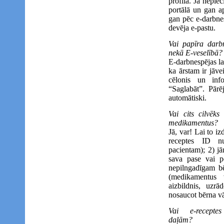
profilā. Ja nepie
portālā un gan ap
gan pēc e-darbnes
devēja e-pastu.
Vai papīra darbn
nekā E-veselībā
E-darbnespējas la
ka ārstam ir jāve
cēlonis un info
“Saglabāt”. Pārē
automātiski.
Vai cits cilvēks
medikamentus
Jā, var! Lai to iz
receptes ID n
pacientam); 2) jā
sava pase vai pe
nepilngadīgam b
(medikamentus 
aizbildnis, uzr
nosaucot bērna v
Vai e-recept
daļām?