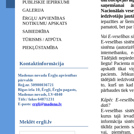
PUBLISKIE IEPIRKUMI
saņemšanai ār
GALERIJA
Nacionālais vese
iedzīvotāju jaut
ĒRGĻU APVIENĪBAS
iepazīties ar šie
NOTIKUMU APSKATS
pamatoti, bet pa
SABIEDRĪBA
Vai E-veselības s
TŪRISMS / ATPŪTA
E-veselības sistē
sistēma (autorizē
PIEKĻŪSTAMĪBA
internetbanku, 
Tādējādi nepiede
Kontaktinformācija
liegta! Pacienta 
apskatīt tikai vi
pacients. Jebkur
Madonas novada Ērgļu apvienības
tādējādi iedzīvot
pārvalde
to, kurš un kad 
Reģ.nr. 50900036721
Rīgas iela 10, Ērgļi, Ērgļu pagasts,
pārbaudes tiek vei
Madonas novads, LV-4840
Tālr./ fakss 64871231
Kāpēc E-veselīb
E-pasts:
ergli@madona.lv
dati?
E-veselības sist
kurus tajā ievad
informācija sist
Meklēt ergli.lv
tiklīdz pacients 
vai, piemēram, 