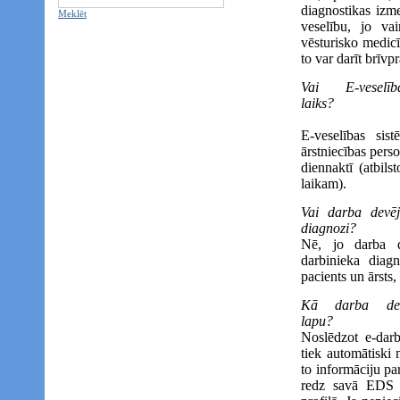
diagnostikas izme
Meklēt
veselību, jo vai
vēsturisko medicī
to var darīt brīvp
Vai E-vesel
laiks?
E-veselības sis
ārstniecības pers
diennaktī (atbils
laikam).
Vai darba devēj
diagnozi?
Nē, jo darba d
darbinieka diag
pacients un ārsts,
Kā darba devē
lapu?
Noslēdzot e-darb
tiek automātiski 
to informāciju pa
redz savā EDS (