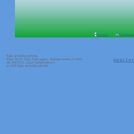
Uz lapas a
Atpakaļ
Ērgļu apvienības pārvalde,
Rīgas iela 10, Ērgļi, Ērgļu pagasts, Madonas novads, LV-4840,
PIEKĻŪS
tālr. 64871231, e-pasts ergli@madona.lv
(c) 2026 Ērgļu apvienības pārvalde