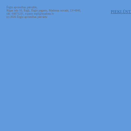
Ērgļu apvienības pārvalde,
Rīgas iela 10, Ērgļi, Ērgļu pagasts, Madonas novads, LV-4840,
PIEKĻŪS
tālr. 64871231, e-pasts ergli@madona.lv
(c) 2026 Ērgļu apvienības pārvalde