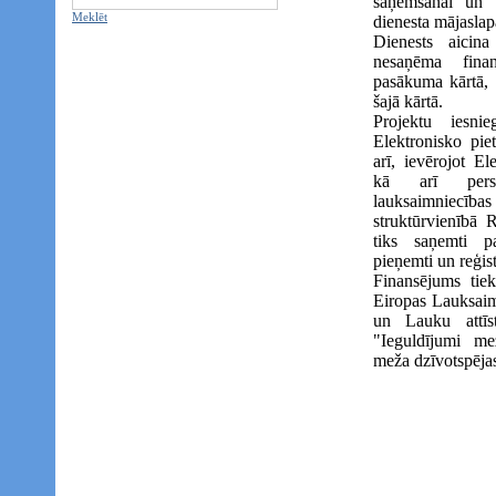
saņemšanai un c
Meklēt
dienesta mājasla
Dienests aicin
nesaņēma finan
pasākuma kārtā, p
šajā kārtā.
Projektu iesnie
Elektronisko piet
arī, ievērojot E
kā arī perso
lauksaimniecības
struktūrvienībā 
tiks saņemti p
pieņemti un reģist
Finansējums tiek
Eiropas Lauksaimn
un Lauku attīs
"Ieguldījumi me
meža dzīvotspējas