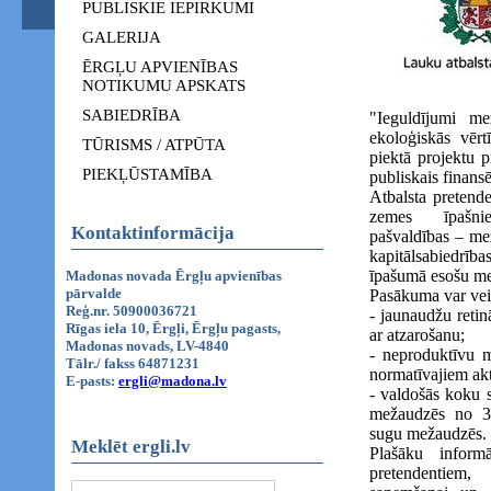
PUBLISKIE IEPIRKUMI
GALERIJA
ĒRGĻU APVIENĪBAS
NOTIKUMU APSKATS
SABIEDRĪBA
"Ieguldījumi m
ekoloģiskās vērt
TŪRISMS / ATPŪTA
piektā projektu p
PIEKĻŪSTAMĪBA
publiskais finansē
Atbalsta pretende
zemes īpašnie
Kontaktinformācija
pašvaldības – me
kapitālsabiedrība
īpašumā esošu me
Madonas novada Ērgļu apvienības
pārvalde
Pasākuma var veik
Reģ.nr. 50900036721
- jaunaudžu reti
Rīgas iela 10, Ērgļi, Ērgļu pagasts,
ar atzarošanu;
Madonas novads, LV-4840
- neproduktīvu 
Tālr./ fakss 64871231
normatīvajiem ak
E-pasts:
ergli@madona.lv
- valdošās koku 
mežaudzēs no 3
sugu mežaudzēs.
Meklēt ergli.lv
Plašāku inform
pretendentiem