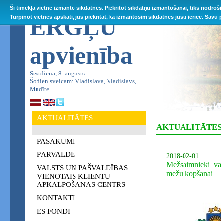
Šī tīmekļa vietne izmanto sīkdatnes. Piekrītot sīkdatņu izmantošanai, tiks nodroš
ĒRGĻU
Turpinot vietnes apskati, jūs piekrītat, ka izmantosim sīkdatnes jūsu ierīcē. Savu
apvienība
Sestdiena, 8. augusts
Šodien sveicam: Vladislava, Vladislavs,
Mudīte
AKTUALITĀTES
AKTUALITĀTE
PASĀKUMI
PĀRVALDE
2018-02-01
Mežsaimnieki var
VALSTS UN PAŠVALDĪBAS
mežu kopšanai
VIENOTAIS KLIENTU
APKALPOŠANAS CENTRS
KONTAKTI
ES FONDI