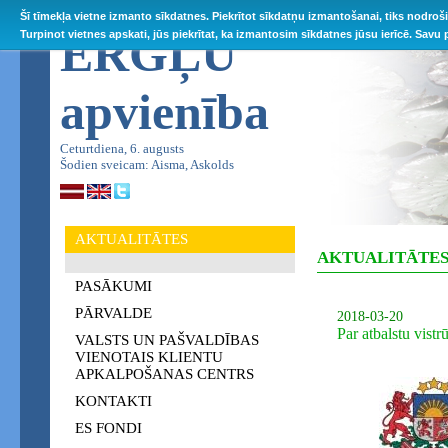
Šī tīmekļa vietne izmanto sīkdatnes. Piekrītot sīkdatņu izmantošanai, tiks nodroš
ĒRGĻU
Turpinot vietnes apskati, jūs piekrītat, ka izmantosim sīkdatnes jūsu ierīcē. Savu
apvienība
Ceturtdiena, 6. augusts
Šodien sveicam: Aisma, Askolds
AKTUALITĀTES
AKTUALITĀTE
PASĀKUMI
PĀRVALDE
2018-03-20
Par atbalstu vist
VALSTS UN PAŠVALDĪBAS
VIENOTAIS KLIENTU
APKALPOŠANAS CENTRS
KONTAKTI
ES FONDI