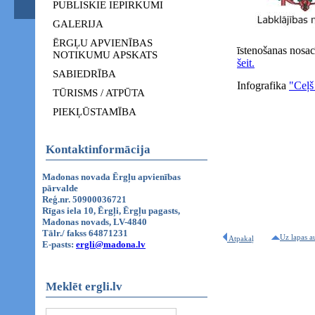
PUBLISKIE IEPIRKUMI
GALERIJA
ĒRGĻU APVIENĪBAS
īstenošanas nosac
NOTIKUMU APSKATS
šeit.
SABIEDRĪBA
Infografika
"Ceļš
TŪRISMS / ATPŪTA
PIEKĻŪSTAMĪBA
Kontaktinformācija
Madonas novada Ērgļu apvienības
pārvalde
Reģ.nr. 50900036721
Rīgas iela 10, Ērgļi, Ērgļu pagasts,
Madonas novads, LV-4840
Tālr./ fakss 64871231
Uz lapas a
Atpakaļ
E-pasts:
ergli@madona.lv
Meklēt ergli.lv