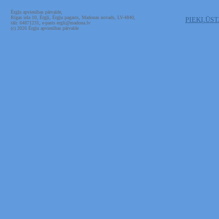
Ērgļu apvienības pārvalde,
Rīgas iela 10, Ērgļi, Ērgļu pagasts, Madonas novads, LV-4840,
PIEKĻŪS
tālr. 64871231, e-pasts ergli@madona.lv
(c) 2026 Ērgļu apvienības pārvalde