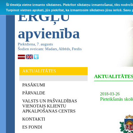
Šī tīmekļa vietne izmanto sīkdatnes. Piekrītot sīkdatņu izmantošanai, tiks nodroš
ĒRGĻU
Turpinot vietnes apskati, jūs piekrītat, ka izmantosim sīkdatnes jūsu ierīcē. Savu
apvienība
Piektdiena, 7. augusts
Šodien sveicam: Madars, Alfrēds, Fredis
AKTUALITĀTES
AKTUALITĀTE
PASĀKUMI
PĀRVALDE
2018-03-26
Pieteikšanās sko
VALSTS UN PAŠVALDĪBAS
VIENOTAIS KLIENTU
APKALPOŠANAS CENTRS
KONTAKTI
ES FONDI