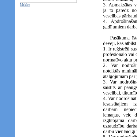
3. Apmaksātas ve
Meklēt
ja to paredz nor
veselības pārbau
4. Apdrošināša
gadījumiem darba
Pasākuma īsteno
devēji, kas atbils
1. Ir reģistrēti s
profesionālo vai 
normatīvo aktu p
2. Var nodroš
noteiktās minimā
atalgojumam par p
3. Var nodroši
saistīts ar paaug
veselībai, tikumība
4. Var nodrošināt
iesaistītajiem 
darbam nepiec
iemaņas, veic da
izglītojamā dar
uzraudzību darba
darbu vienlaicīgi
5. Var nodrošinā