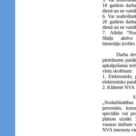
18 gadiem darba
dienā un ne vairā
6. Var nodrošinā
20 gadiem darba
dienā un ne vairā
7. Atbilst “Nod
filiāļu aktīv
īstenotāju izvēle
Darba devējs v
pieteikumu pasāk
apkalpošanas teri
vietu skolēnam:
1. Elektroniski,
elektronisko para
2. Klātienē NVA f
Skolēnu pi
„Nodarbinātības
personām, kuras 
speciālās vai pro
plānots uzsākt 
vasaras darbam va
NVA interneta vie