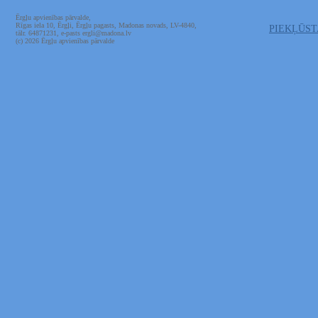
Ērgļu apvienības pārvalde,
Rīgas iela 10, Ērgļi, Ērgļu pagasts, Madonas novads, LV-4840,
PIEKĻŪS
tālr. 64871231, e-pasts ergli@madona.lv
(c) 2026 Ērgļu apvienības pārvalde