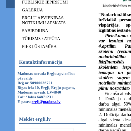
PUBLISKIE IEPIRKUMI
GALERIJA
“Nodarbināt
ĒRGĻU APVIENĪBAS
brīvlaikā perso
NOTIKUMU APSKATS
vispārējās, sp
izglītības iestādē
SABIEDRĪBA
Pieteikumus d
TŪRISMS / ATPŪTA
var iesniegt n
4.aprīlim. Pa
PIEKĻŪSTAMĪBA
skolēnu (vecu
nodarbinātību
Kontaktinformācija
līdzfinansētās
skolēniem ies
iemaņas un pie
Madonas novada Ērgļu apvienības
skolēns saņem
pārvalde
noteiktās minim
Reģ.nr. 50900036721
Rīgas iela 10, Ērgļi, Ērgļu pagasts,
pilnu nostrādāto
Madonas novads, LV-4840
Finanšu atbalst
Tālr./ fakss 64871231
1. Dotācija da
E-pasts:
ergli@madona.lv
darba algai 50%
minimālās mēneša
2. Dotācija darb
Meklēt ergli.lv
algai viena desm
minimālās mēneš
darba vadīšanu;