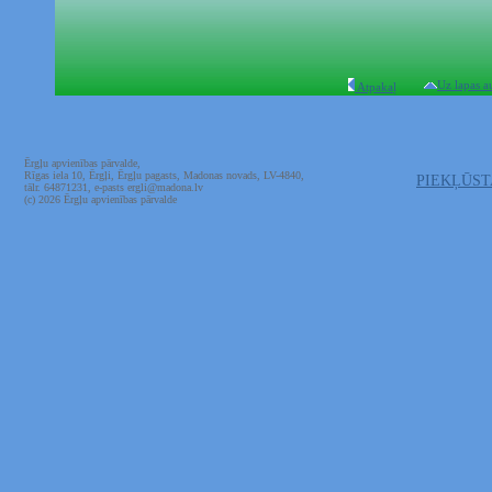
Uz lapas a
Atpakaļ
Ērgļu apvienības pārvalde,
Rīgas iela 10, Ērgļi, Ērgļu pagasts, Madonas novads, LV-4840,
PIEKĻŪS
tālr. 64871231, e-pasts ergli@madona.lv
(c) 2026 Ērgļu apvienības pārvalde