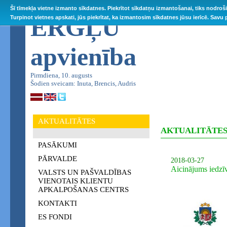
Šī tīmekļa vietne izmanto sīkdatnes. Piekrītot sīkdatņu izmantošanai, tiks nodroš
ĒRGĻU
Turpinot vietnes apskati, jūs piekrītat, ka izmantosim sīkdatnes jūsu ierīcē. Savu
apvienība
Pirmdiena, 10. augusts
Šodien sveicam: Inuta, Brencis, Audris
AKTUALITĀTES
AKTUALITĀTE
PASĀKUMI
PĀRVALDE
2018-03-27
Aicinājums iedzī
VALSTS UN PAŠVALDĪBAS
VIENOTAIS KLIENTU
APKALPOŠANAS CENTRS
KONTAKTI
ES FONDI