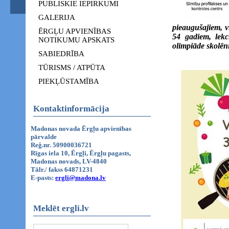
PUBLISKIE IEPIRKUMI
GALERIJA
pieaugušajiem, 
ĒRGĻU APVIENĪBAS
54 gadiem, lekc
NOTIKUMU APSKATS
olimpiāde skolē
SABIEDRĪBA
TŪRISMS / ATPŪTA
PIEKĻŪSTAMĪBA
Kontaktinformācija
Madonas novada Ērgļu apvienības
pārvalde
Reģ.nr. 50900036721
Rīgas iela 10, Ērgļi, Ērgļu pagasts,
Madonas novads, LV-4840
Tālr./ fakss 64871231
E-pasts:
ergli@madona.lv
Meklēt ergli.lv