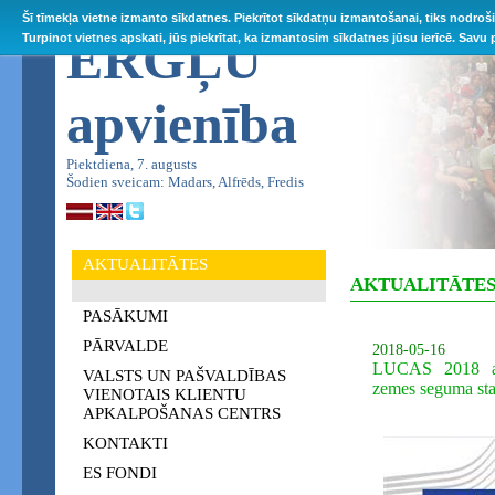
Šī tīmekļa vietne izmanto sīkdatnes. Piekrītot sīkdatņu izmantošanai, tiks nodroš
ĒRGĻU
Turpinot vietnes apskati, jūs piekrītat, ka izmantosim sīkdatnes jūsu ierīcē. Savu
apvienība
Piektdiena, 7. augusts
Šodien sveicam: Madars, Alfrēds, Fredis
AKTUALITĀTES
AKTUALITĀTE
PASĀKUMI
PĀRVALDE
2018-05-16
LUCAS 2018 ap
VALSTS UN PAŠVALDĪBAS
zemes seguma sta
VIENOTAIS KLIENTU
APKALPOŠANAS CENTRS
KONTAKTI
ES FONDI