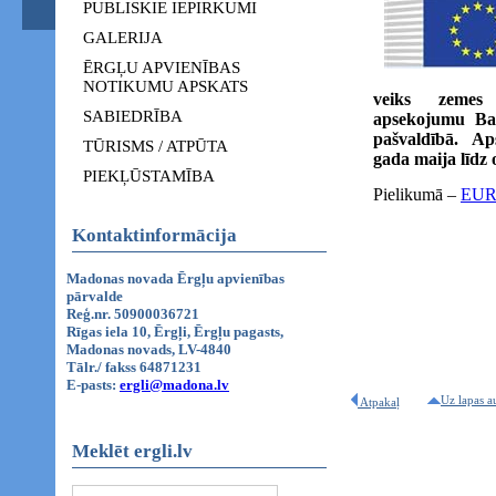
PUBLISKIE IEPIRKUMI
GALERIJA
ĒRGĻU APVIENĪBAS
NOTIKUMU APSKATS
veiks zemes
SABIEDRĪBA
apsekojumu Balt
pašvaldībā. A
TŪRISMS / ATPŪTA
gada maija līdz
PIEKĻŪSTAMĪBA
Pielikumā –
EUR
Kontaktinformācija
Madonas novada Ērgļu apvienības
pārvalde
Reģ.nr. 50900036721
Rīgas iela 10, Ērgļi, Ērgļu pagasts,
Madonas novads, LV-4840
Tālr./ fakss 64871231
E-pasts:
ergli@madona.lv
Uz lapas a
Atpakaļ
Meklēt ergli.lv