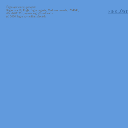
Ērgļu apvienības pārvalde,
Rīgas iela 10, Ērgļi, Ērgļu pagasts, Madonas novads, LV-4840,
PIEKĻŪS
tālr. 64871231, e-pasts ergli@madona.lv
(c) 2026 Ērgļu apvienības pārvalde