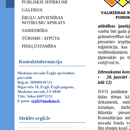
PUBLISKIE IEPIRKUMI
GALERIJA
ĒRGĻU APVIENĪBAS
NOTIKUMU APSKATS
attīstības jaut
SABIEDRĪBA
varētu būt gada p
grāmatvedības kār
TŪRISMS / ATPŪTA
piesaistes iespē
PIEKĻŪSTAMĪBA
reģistrācija, ka
nodibinājumiem
jāpiesakās pa t
Kontaktinformācija
vnf@vnf.lv.
Izbraukuma konsu
Madonas novada Ērgļu apvienības
• 28. janvārī –
pārvalde
ielā 12)
Reģ.nr. 50900036721
Rīgas iela 10, Ērgļi, Ērgļu pagasts,
NVO juridiskie u
Madonas novads, LV-4840
Tālr./ fakss 64871231
tādas tēmas kā
E-pasts:
ergli@madona.lv
dokumenti, stat
izmaiņas, darb
līdzekļu piesa
Konsultācijas sn
Meklēt ergli.lv
novada fonda va
šīm tēmām kopš 20