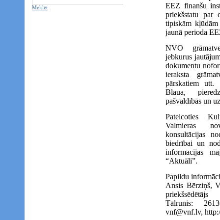
EEZ finanšu inst
Meklēt
priekšstatu par 
tipiskām kļūdām 
jaunā perioda EE
NVO grāmatved
jebkurus jautājum
dokumentu noform
ieraksta grāma
pārskatiem utt. 
Blaua, piere
pašvaldībās un 
Pateicoties Kul
Valmieras no
konsultācijas n
biedrībai un no
informācijas m
“Aktuāli”.
Papildu informāci
Ansis Bērziņš, V
priekšsēdētājs
Tālrunis: 261
vnf@vnf.lv, http