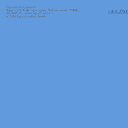
Ērgļu apvienības pārvalde,
Rīgas iela 10, Ērgļi, Ērgļu pagasts, Madonas novads, LV-4840,
PIEKĻŪS
tālr. 64871231, e-pasts ergli@madona.lv
(c) 2026 Ērgļu apvienības pārvalde