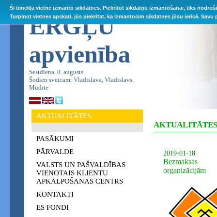
Šī tīmekļa vietne izmanto sīkdatnes. Piekrītot sīkdatņu izmantošanai, tiks nodroš
ĒRGĻU
Turpinot vietnes apskati, jūs piekrītat, ka izmantosim sīkdatnes jūsu ierīcē. Savu
apvienība
Sestdiena, 8. augusts
Šodien sveicam: Vladislava, Vladislavs,
Mudīte
AKTUALITĀTES
AKTUALITĀTE
PASĀKUMI
PĀRVALDE
2019-01-18
Bezmaksas ko
VALSTS UN PAŠVALDĪBAS
organizācijām
VIENOTAIS KLIENTU
APKALPOŠANAS CENTRS
KONTAKTI
ES FONDI