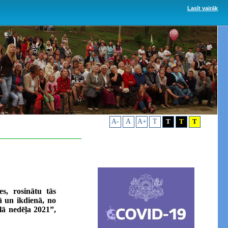
Lasīt vairāk
A-
A
A+
T
T
T
T
es, rosinātu tās
ā un ikdienā, no
lā nedēļa 2021”,