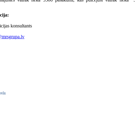
cija:
ijas konsultants
s@mrsgrupa.lv
ugšu