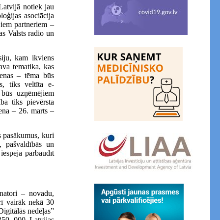
atvijā notiek jau
oģijas asociācija
jiem partneriem –
as Valsts radio un
iju, kam ikviens
sava tematika, kas
dienas – tēma būs
 tiks veltīta e-
 būs uzņēmējiem
a tiks pievērsta
iena – 26. marts –
s pasākumus, kuri
s, pašvaldībās un
iespēja pārbaudīt
inatori – novadu,
arī vairāk nekā 30
Digitālās nedēļas”
350 000 Latvijas