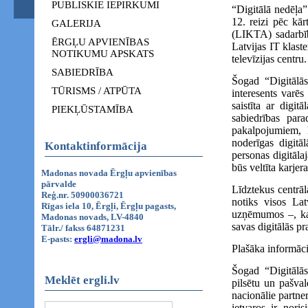
PUBLISKIE IEPIRKUMI
“Digitālā nedēļa
12. reizi pēc kā
GALERIJA
(LIKTA) sadarbībā
ĒRGĻU APVIENĪBAS
Latvijas IT klaste
NOTIKUMU APSKATS
televīzijas centru.
SABIEDRĪBA
Šogad “Digitālās
TŪRISMS / ATPŪTA
interesents varēs
saistīta ar digi
PIEKĻŪSTAMĪBA
sabiedrības par
pakalpojumiem, 
noderīgas digitā
Kontaktinformācija
personas digitāla
būs veltīta karje
Madonas novada Ērgļu apvienības
pārvalde
Līdztekus centrā
Reģ.nr. 50900036721
notiks visos Lat
Rīgas iela 10, Ērgļi, Ērgļu pagasts,
uzņēmumos –, kas
Madonas novads, LV-4840
savas digitālās p
Tālr./ fakss 64871231
E-pasts:
ergli@madona.lv
Plašāka informāc
Šogad “Digitālās
Meklēt ergli.lv
pilsētu un pašval
nacionālie partne
ietvaros ir nor