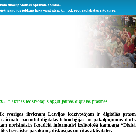
ināta tīmekļa vietnes optimāla darbība.
 piekrišanu jūs jebkurā laikā varat atsaukt, nodzēšot saglabātās sīkdatnes.
S
2021” aicinās iedzīvotājus apgūt jaunas digitālās prasmes
ik svarīgas ikvienam Latvijas iedzīvotājam ir digitālās prasm
rī aicinātu izmantot digitālās tehnoloģijas un pakalpojumus darb
tam norisināsies ikgadējā informatīvi izglītojošā kampaņa “Digitā
iks tiešsaistes pasākumi, diskusijas un citas aktivitātes.