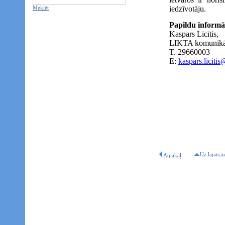
Meklēt
iedzīvotāju.
Papildu informā
Kaspars Līcītis,
LIKTA komunikāc
T. 29660003
E:
kaspars.liciti
Uz lapas a
Atpakaļ