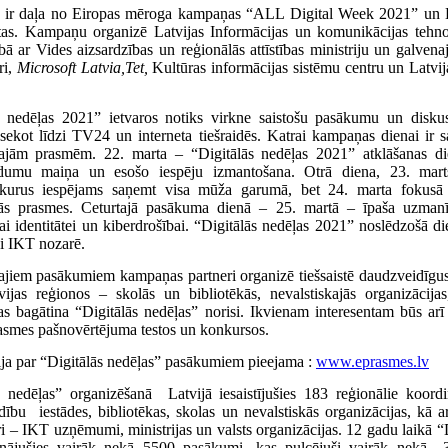
” ir daļa no Eiropas mēroga kampaņas “ALL Digital Week 2021” un L
rtas. Kampaņu organizē Latvijas Informācijas un komunikācijas tehnol
 ar Vides aizsardzības un reģionālās attīstības ministriju un galvena
ri,
Microsoft Latvia,Tet,
Kultūras informācijas sistēmu centru un Latvij
 nedēļas 2021” ietvaros notiks virkne saistošu pasākumu un diskus
 sekot līdzi TV24 un interneta tiešraidēs. Katrai kampaņas dienai ir 
tālajām prasmēm. 22. marta – “Digitālās nedēļas 2021” atklāšanas 
adumu maiņa un esošo iespēju izmantošana. Otrā diena, 23. marts,
kurus iespējams saņemt visa mūža garumā, bet 24. marta fokusā
lās prasmes. Ceturtajā pasākuma dienā – 25. martā – īpaša uzmanīb
jai identitātei un kiberdrošībai. “Digitālās nedēļas 2021” noslēdzošā d
rai IKT nozarē.
lajiem pasākumiem kampaņas partneri organizē tiešsaistē daudzveidīgu
vijas reģionos – skolās un bibliotēkās, nevalstiskajās organizācija
 bagātina “Digitālās nedēļas” norisi. Ikvienam interesentam būs arī 
rasmes pašnovērtējuma testos un konkursos.
ija par “Digitālās nedēļas” pasākumiem pieejama :
www.eprasmes.lv
 nedēļas” organizēšanā Latvijā iesaistījušies 183 reģionālie koord
dību iestādes, bibliotēkas, skolas un nevalstiskās organizācijas, kā 
ri – IKT uzņēmumi, ministrijas un valsts organizācijas. 12 gadu laikā “
isinājušies vairāk nekā 5500 pasākumi, kas pulcējuši vairāk nekā 