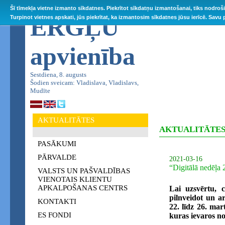
Šī tīmekļa vietne izmanto sīkdatnes. Piekrītot sīkdatņu izmantošanai, tiks nodroš
ĒRGĻU
Turpinot vietnes apskati, jūs piekrītat, ka izmantosim sīkdatnes jūsu ierīcē. Savu
apvienība
Sestdiena, 8. augusts
Šodien sveicam: Vladislava, Vladislavs,
Mudīte
AKTUALITĀTES
AKTUALITĀTE
PASĀKUMI
PĀRVALDE
2021-03-16
“Digitālā nedēļa 
VALSTS UN PAŠVALDĪBAS
VIENOTAIS KLIENTU
APKALPOŠANAS CENTRS
Lai uzsvērtu, c
pilnveidot un a
KONTAKTI
22. līdz 26. mar
ES FONDI
kuras ievaros not