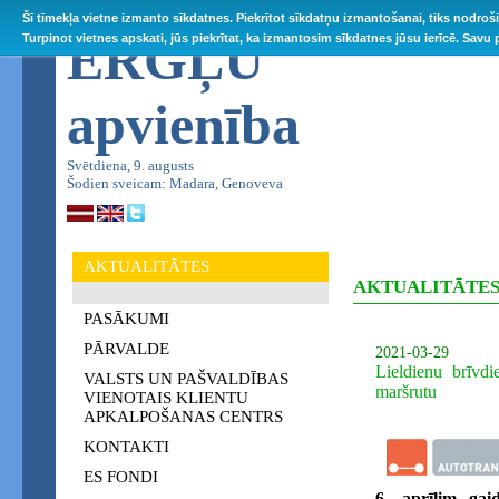
Šī tīmekļa vietne izmanto sīkdatnes. Piekrītot sīkdatņu izmantošanai, tiks nodroš
ĒRGĻU
Turpinot vietnes apskati, jūs piekrītat, ka izmantosim sīkdatnes jūsu ierīcē. Savu
apvienība
Svētdiena, 9. augusts
Šodien sveicam: Madara, Genoveva
AKTUALITĀTES
AKTUALITĀTE
PASĀKUMI
PĀRVALDE
2021-03-29
Lieldienu brīvd
VALSTS UN PAŠVALDĪBAS
maršrutu
VIENOTAIS KLIENTU
APKALPOŠANAS CENTRS
KONTAKTI
ES FONDI
6. aprīlim gai