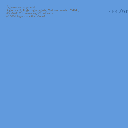
Ērgļu apvienības pārvalde,
Rīgas iela 10, Ērgļi, Ērgļu pagasts, Madonas novads, LV-4840,
PIEKĻŪS
tālr. 64871231, e-pasts ergli@madona.lv
(c) 2026 Ērgļu apvienības pārvalde