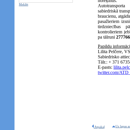
norēķinus.
Meklēt
Autotransporta 
sabiedriskā trans
braucienu, atgādin
pasažieriem izsni
tirdzniecības 
kontrolieriem jeb
pa tālruni
277766
Papildu informāci
Lilita Pelčere, V
Sabiedrisko attiec
Tālr.: + 371 673
E-pasts:
lilita.pe
twitter.com/AT
Uz lapas a
Atpakaļ