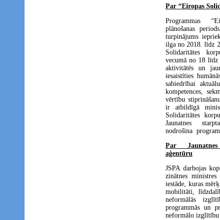
Par “Eiropas Sol
Programmas “Eir
plānošanas perio
turpinājums iepri
ilga no 2018. līdz
Solidaritātes kor
vecumā no 18 līdz 3
aktivitātēs un j
iesaistīties humānās
sabiedrībai aktuāl
kompetences, sekm
vērtību stiprināšanu
ir atbildīgā mini
Solidaritātes korp
Jaunatnes starp
nodrošina program
Par Jaunatnes
aģentūru
JSPA darbojas kopš
zinātnes ministres
iestāde, kuras mērķi
mobilitāti, līdzdal
neformālās izglīt
programmās un pro
neformālo izglītību 