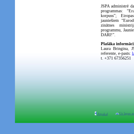
JSPA administrē da
programmas: “Era
korpuss”; Eiropa
jauniešiem “Eurod
zinātnes ministri
programmu, Jaunie
DARI!”.
Plašāka informāci
Laura Bringina, J
referente, e-pasts:
l
t. +371 67356251
Uz lapas a
Atpakaļ