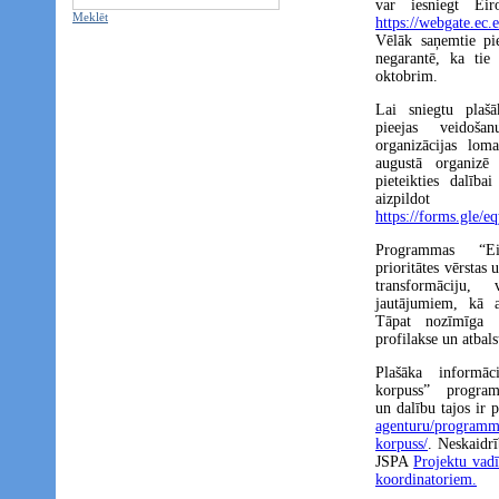
var iesniegt Eir
Meklēt
https://webgate.ec
Vēlāk saņemtie pie
negarantē, ka tie 
oktobrim.
Lai sniegtu plašā
pieejas veidoša
organizācijas lo
augustā organizē 
pieteikties dalība
aizpildot r
https://forms.gl
Programmas “Eir
prioritātes vērstas 
transformāciju,
jautājumiem, kā a
Tāpat nozīmīga i
profilakse un atbal
Plašāka informāc
korpuss” progra
un dalību tajos ir
agenturu/programmas
korpuss/
. Neskaidr
JSPA
Projektu vadī
koordinatoriem.