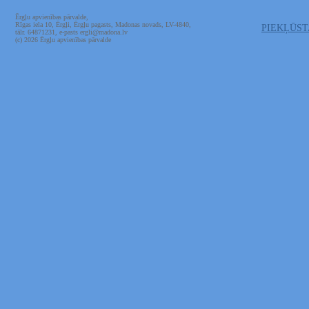
Ērgļu apvienības pārvalde,
Rīgas iela 10, Ērgļi, Ērgļu pagasts, Madonas novads, LV-4840,
PIEKĻŪS
tālr. 64871231, e-pasts ergli@madona.lv
(c) 2026 Ērgļu apvienības pārvalde