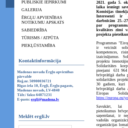
PUBLISKIE IEPIRKUMI
2021. gada 5. ok
laika iesniegt sa
GALERIJA
Komisijas tīmekļ
Interesenti ir a
ĒRGĻU APVIENĪBAS
darbnīcām 25.-27
NOTIKUMU APSKATS
par programma
SABIEDRĪBA
kvalitātes zīmi 
projekta pieteiku
TŪRISMS / ATPŪTA
Programmas “Eirop
PIEKĻŪSTAMĪBA
ir veicināt soli
kompetences, risin
izaicinājumus. So
Kontaktinformācija
projektu īstenotā
Solidaritātes ko
pieejami 631 964 
Madonas novada Ērgļu apvienības
brīvprātīgā darba 
pārvalde
solidaritātes proj
Reģ.nr. 50900036721
30 gadiem, kuri vē
Rīgas iela 10, Ērgļi, Ērgļu pagasts,
brīvprātīgā darba ak
Madonas novads, LV-4840
Eiropas Solid
Tālr./ fakss 64871231
https://europa.eu/yo
E-pasts:
ergli@madona.lv
Savukārt, lai o
pieteikumus brīvpr
saņemšanai, ir ne
Meklēt ergli.lv
vadošās organizāc
organizācijas loma