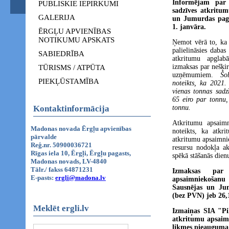
Informējam par
PUBLISKIE IEPIRKUMI
sadzīves atkritu
GALERIJA
un Jumurdas paga
1. janvāra.
ĒRGĻU APVIENĪBAS
NOTIKUMU APSKATS
Ņemot vērā to, ka 
palielināsies dabas
SABIEDRĪBA
atkritumu apglab
izmaksas par nešķi
TŪRISMS / ATPŪTA
uzņēmumiem.
Šo
PIEKĻŪSTAMĪBA
noteikts, ka 2021
vienas tonnas sadz
65 eiro par tonnu
Kontaktinformācija
tonnu.
Atkritumu apsaim
Madonas novada Ērgļu apvienības
noteikts, ka atkri
pārvalde
atkritumu apsaimni
Reģ.nr. 50900036721
resursu nodokļa a
Rīgas iela 10, Ērgļi, Ērgļu pagasts,
spēkā stāšanās dien
Madonas novads, LV-4840
Tālr./ fakss 64871231
Izmaksas par 
E-pasts:
ergli@madona.lv
apsaimniekošanu
Sausnējas un Ju
(bez PVN) jeb 26
Meklēt ergli.lv
Izmaiņas SIA "Pil
atkritumu apsaim
likmes pieauguma 