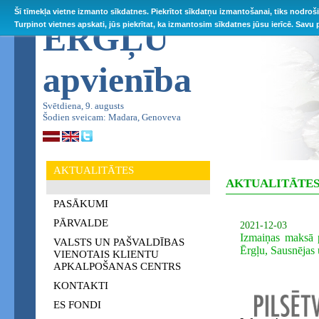
Šī tīmekļa vietne izmanto sīkdatnes. Piekrītot sīkdatņu izmantošanai, tiks nodroš
ĒRGĻU
Turpinot vietnes apskati, jūs piekrītat, ka izmantosim sīkdatnes jūsu ierīcē. Savu
apvienība
Svētdiena, 9. augusts
Šodien sveicam: Madara, Genoveva
AKTUALITĀTES
AKTUALITĀTE
PASĀKUMI
PĀRVALDE
2021-12-03
Izmaiņas maksā 
VALSTS UN PAŠVALDĪBAS
Ērgļu, Sausnējas
VIENOTAIS KLIENTU
APKALPOŠANAS CENTRS
KONTAKTI
ES FONDI