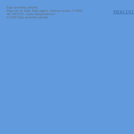
Ērgļu apvienības pārvalde,
Rīgas iela 10, Ērgļi, Ērgļu pagasts, Madonas novads, LV-4840,
PIEKĻŪS
tālr. 64871231, e-pasts ergli@madona.lv
(c) 2026 Ērgļu apvienības pārvalde