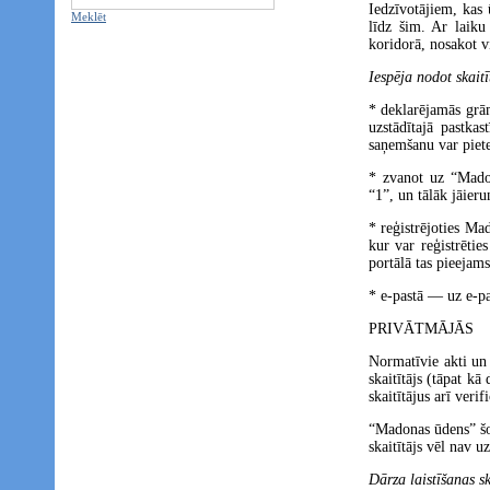
Iedzīvotājiem, kas
Meklēt
līdz šim. Ar laiku
koridorā, nosakot v
Iespēja nodot skait
* deklarējamās grā
uzstādītajā pastka
saņemšanu var piete
* zvanot uz “Mado
“1”, un tālāk jāieru
* reģistrējoties M
kur var reģistrēties
portālā tas pieejam
* e-pastā — uz e-p
PRIVĀTMĀJĀS
Normatīvie akti un 
skaitītājs (tāpat 
skaitītājus arī verif
“Madonas ūdens” šos
skaitītājs vēl nav u
Dārza laistīšanas sk