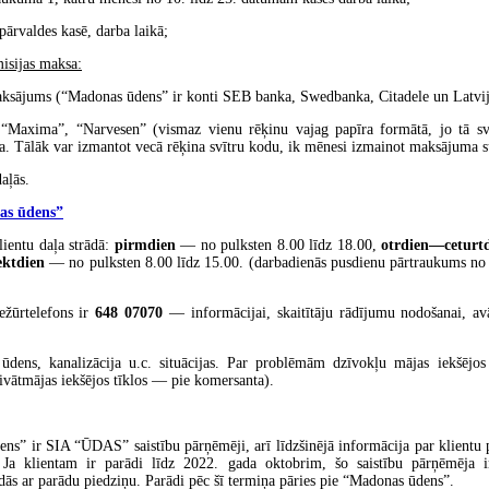
pārvaldes kasē, darba laikā;
isijas maksa:
aksājums (“Madonas ūdens” ir konti SEB banka, Swedbanka, Citadele un Latvija
 “Maxima”, “Narvesen” (vismaz vienu rēķinu vajag papīra formātā, jo tā sv
ija. Tālāk var izmantot vecā rēķina svītru kodu, ik mēnesi izmainot maksājuma
aļās.
as ūdens”
ientu daļa strādā:
pirmdien
— no pulksten 8.00 līdz 18.00,
otrdien—ceturt
ektdien
— no pulksten 8.00 līdz 15.00. (darbadienās pusdienu pārtraukums no 
ežūrtelefons ir
648 07070
— informācijai, skaitītāju rādījumu nodošanai, avā
 ūdens, kanalizācija u.c. situācijas. Par problēmām dzīvokļu mājas iekšējos 
ivātmājas iekšējos tīklos — pie komersanta).
ns” ir SIA “ŪDAS” saistību pārņēmēji, arī līdzšinējā informācija par klientu 
Ja klientam ir parādi līdz 2022. gada oktobrim, šo saistību pārņēmēja
ādās ar parādu piedziņu. Parādi pēc šī termiņa pāries pie “Madonas ūdens”.