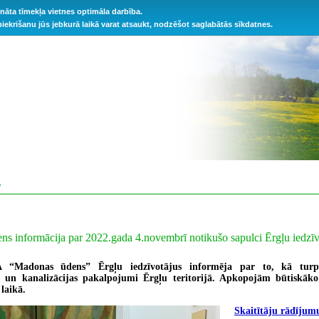
ināta tīmekļa vietnes optimāla darbība.
 piekrišanu jūs jebkurā laikā varat atsaukt, nodzēšot saglabātās sīkdatnes.
S
s informācija par 2022.gada 4.novembrī notikušo sapulci Ērgļu iedzī
 “Madonas ūdens” Ērgļu iedzīvotājus informēja par to, kā turp
s un kanalizācijas pakalpojumi Ērgļu teritorijā. Apkopojām būtiskāko
 laikā.
Skaitītāju rādījum