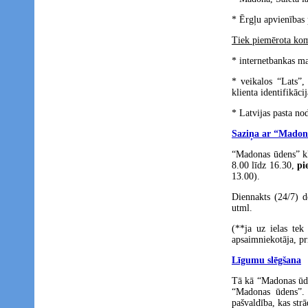
* Ērgļu apvienības 
Tiek piemērota kom
* internetbankas m
* veikalos “Lats”,
klienta identifikāc
* Latvijas pasta nod
Saziņa ar “Madon
“Madonas ūdens” kl
8.00 līdz 16.30,
pi
13.00).
Diennakts (24/7) d
utml.
(**ja uz ielas tek
apsaimniekotāja, pr
Līgumu slēgšana
Tā kā “Madonas ūde
“Madonas ūdens”. 
pašvaldība, kas str