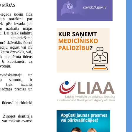
 MĀJĀS
iegādā ūdeni līdz
 un norēķini par
iek pēc ievada jeb
kas uzskaita mājas
. Lai tālāk sadalītu
 nepieciešama
urš dzīvoklis ūdeni
āciju iegūst vai nu
 katrā dzīvoklī, vai,
iek piemērota ūdens
 6 kubikmetri uz
votāju.
vadskaitītāju un
tāju summu, ir
s tiek izdalīts
jadzīga precīza un
s ūdens” darbinieki
 Ziņojot skaitītāja
s, var maksāt avansā