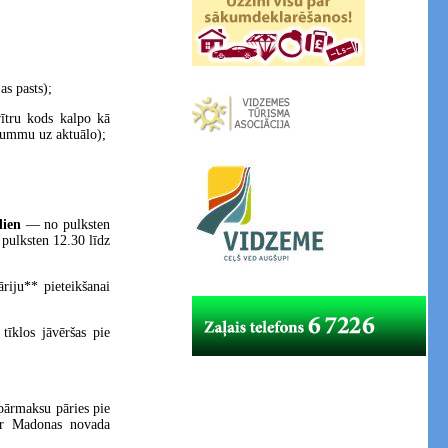
s pasts);
ītru kods kalpo kā
 summu uz aktuālo);
dien
— no pulksten
pulksten 12.30 līdz
riju** pieteikšanai
tīklos jāvēršas pie
pārmaksu pāries pie
 ir Madonas novada