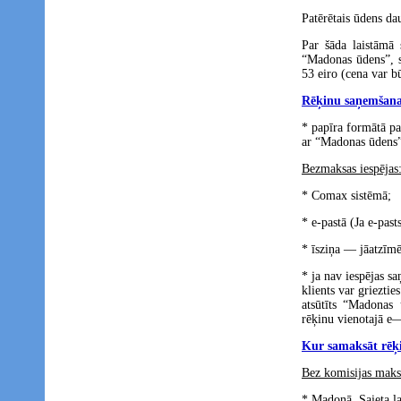
Patērētais ūdens dau
Par šāda laistāmā s
“Madonas ūdens”, s
53 eiro (cena var b
Rēķinu saņemšana
* papīra formātā pa
ar “Madonas ūdens”
Bezmaksas iespējas
* Comax sistēmā;
* e-pastā (Ja e-pas
* īsziņa — jāatzīmē
* ja nav iespējas s
klients var grieztie
atsūtīts “Madonas 
rēķinu vienotajā e—
Kur samaksāt rēķ
Bez komisijas maks
* Madonā, Saieta l