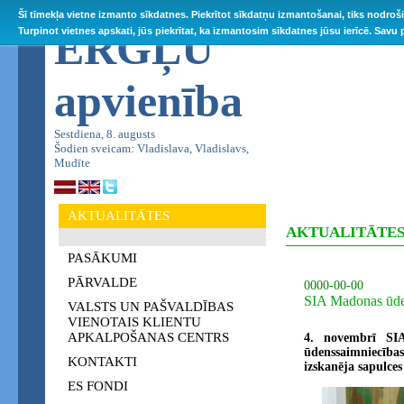
Šī tīmekļa vietne izmanto sīkdatnes. Piekrītot sīkdatņu izmantošanai, tiks nodroš
ĒRGĻU
Turpinot vietnes apskati, jūs piekrītat, ka izmantosim sīkdatnes jūsu ierīcē. Savu
apvienība
Sestdiena, 8. augusts
Šodien sveicam: Vladislava, Vladislavs,
Mudīte
AKTUALITĀTES
AKTUALITĀTE
PASĀKUMI
PĀRVALDE
0000-00-00
SIA Madonas ūden
VALSTS UN PAŠVALDĪBAS
VIENOTAIS KLIENTU
APKALPOŠANAS CENTRS
4. novembrī SIA
ūdenssaimniecība
KONTAKTI
izskanēja sapulces
ES FONDI