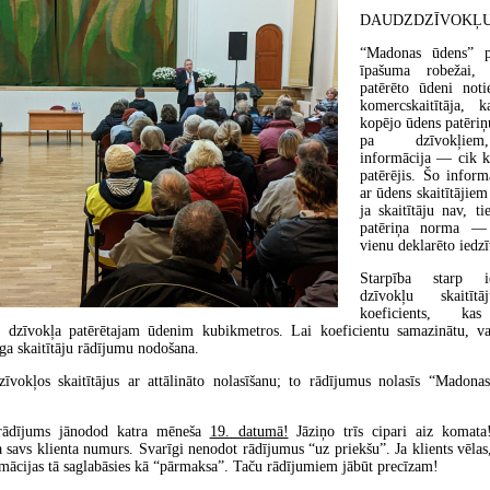
DAUDZDZĪVOKĻU
“Madonas ūdens” p
īpašuma robežai,
patērēto ūdeni not
komercskaitītāja, 
kopējo ūdens patēriņu
pa dzīvokļiem,
informācija — cik k
patērējis. Šo inform
ar ūdens skaitītājiem
ja skaitītāju nav, t
patēriņa norma —
vienu deklarēto iedzī
Starpība starp ie
dzīvokļu skaitī
koeficients, ka
a dzīvokļa patērētajam ūdenim kubikmetros. Lai koeficientu samazinātu, va
ga skaitītāju rādījumu nodošana.
dzīvokļos skaitītājus ar attālināto nolasīšanu; to rādījumus nolasīs “Madona
u rādījums jānodod katra mēneša
19. datumā!
Jāziņo trīs cipari aiz komata!
 savs klienta numurs. Svarīgi nenodot rādījumus “uz priekšu”. Ja klients vēla
mācijas tā saglabāsies kā “pārmaksa”. Taču rādījumiem jābūt precīzam!