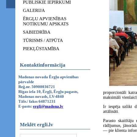
PUBLISKIE IEPIRKUMI
GALERIJA
ĒRGĻU APVIENĪBAS
NOTIKUMU APSKATS
SABIEDRĪBA
TŪRISMS / ATPŪTA
PIEKĻŪSTAMĪBA
Kontaktinformācija
Madonas novada Ērgļu apvienības
pārvalde
Reģ.nr. 50900036721
Rīgas iela 10, Ērgļi, Ērgļu pagasts,
proporcionāli katr
Madonas novads, LV-4840
maksimāli vienlaicī
Tālr./ fakss 64871231
E-pasts:
ergli@madona.lv
Ir iespēja uzlikt 
attālināti.
Parasto skaitītāj
Meklēt ergli.lv
rādījumus, jānorāda
— pie klienta infor