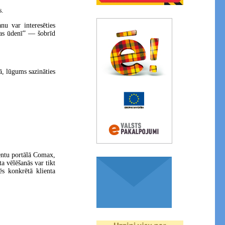
s.
anu var interesēties
nas ūdenī” — šobrīd
ā, lūgums sazināties
ientu portālā Comax,
ta vēlēšanās var tikt
s konkrētā klienta