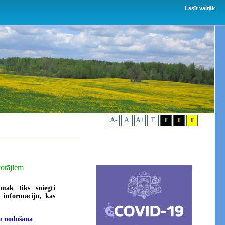
Lasīt vairāk
A-
A
A+
T
T
T
T
votājiem
māk tiks sniegti
 informāciju, kas
u nodošana