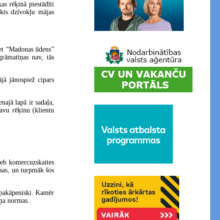
s rēķinā piestādīti
lkts dzīvokļu mājas
met “Madonas ūdens”
grāmatiņas nav, tās
ā jānospiež cipars
ajā lapā ir sadaļa,
 savu rēķinu (klientu
jeb komercuzskaites
sas, un turpmāk šos
s pakāpeniski. Kamēr
iņa normas.