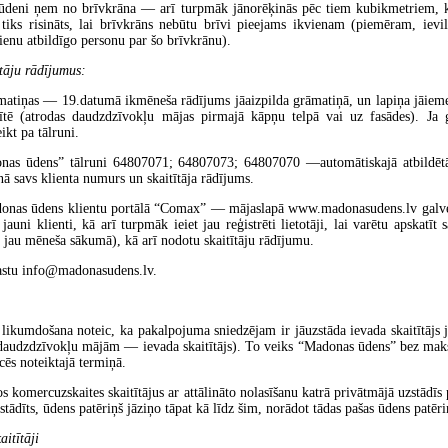
 ūdeni ņem no brīvkrāna — arī turpmāk jānorēķinās pēc tiem kubikmetriem, ka
 tiks risināts, lai brīvkrāns nebūtu brīvi pieejams ikvienam (piemēram, ievi
ienu atbildīgo personu par šo brīvkrānu).
ītāju rādījumus:
matiņas — 19.datumā ikmēneša rādījums jāaizpilda grāmatiņā, un lapiņa jāie
stītē (atrodas daudzdzīvokļu mājas pirmajā kāpņu telpā vai uz fasādes). Ja 
ikt pa tālruni.
nas ūdens” tālruni 64807071; 64807073; 64807070 —automātiskajā atbildētāj
nā savs klienta numurs un skaitītāja rādījums.
adonas ūdens klientu portālā “Comax” — mājaslapā www.madonasudens.lv galven
 jauni klienti, kā arī turpmāk ieiet jau reģistrēti lietotāji, lai varētu apskatīt
s jau mēneša sākumā), kā arī nodotu skaitītāju rādījumu.
astu info@madonasudens.lv.
likumdošana noteic, ka pakalpojuma sniedzējam ir jāuzstāda ievada skaitītājs 
kā daudzdzīvokļu mājām — ievada skaitītājs). To veiks “Madonas ūdens” bez mak
icēs noteiktajā termiņā.
 komercuzskaites skaitītājus ar attālināto nolasīšanu katrā privātmājā uzstādī
zstādīts, ūdens patēriņš jāziņo tāpat kā līdz šim, norādot tādas pašas ūdens patēr
aitītāji