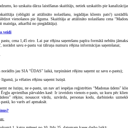
dzums, ko uzskaita dārza laistīšanas skaitītājs, netiek uzskaitīts pie kanalizācija
kaitītāja (obligāti ar attālināto nolasīšanu, iegādājas klients pats!) uzstādīš
lēdzot vienošanos pie līguma. Skaitītāja ar attālināto nolasīšanu cena “Mado
ūt mainīga, atkarībā no piegādātāja).
s veidi
 pastu, cena 1,45 eiro. Lai par rēķina saņemšanu papīra formātā nebūtu jāmaks
, norādot savu e-pastu vai tālruņa numuru rēķina informācijas saņemšanai;
:
ts norādīts jau SIA “ŪDAS” laikā, turpināsiet rēķinu saņemt uz savu e-pastu);
 līgumā, ja vēlaties rēķinu saņemt īsziņā.
aņemt ne īsziņu, ne e-pastu, un nav arī iespējas reģistrēties “Madonas ūdens” kl
s Ērgļu apvienības pārvaldes kasē. Ir izveidots vienots e-pasts, uz kuru pēc klien
ūdens” rēķins; nosaucot vārdu, uzvārdu, personas kodu, darbinieks uzmeklē
pastā, ko varēs arī apmaksāt.
inus?
as:
aukumā 1, katru mēnesi no 10. līdz 25. datumam kases darba laikā;