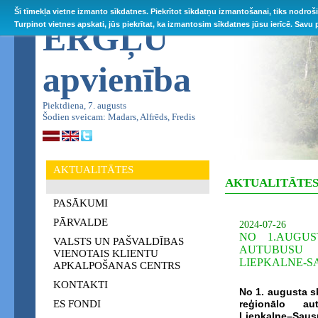
Šī tīmekļa vietne izmanto sīkdatnes. Piekrītot sīkdatņu izmantošanai, tiks nodroš
ĒRGĻU
Turpinot vietnes apskati, jūs piekrītat, ka izmantosim sīkdatnes jūsu ierīcē. Savu
apvienība
Piektdiena, 7. augusts
Šodien sveicam: Madars, Alfrēds, Fredis
AKTUALITĀTES
AKTUALITĀTE
PASĀKUMI
PĀRVALDE
2024-07-26
NO 1.AUGUS
VALSTS UN PAŠVALDĪBAS
AUTUBUS
VIENOTAIS KLIENTU
LIEPKALNE-S
APKALPOŠANAS CENTRS
KONTAKTI
No 1. augusta s
ES FONDI
reģionālo au
Liepkalne–Saus