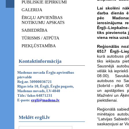
PUBLISKIE IEPIRKUMI
Lai skolēni nā
GALERIJA
darba dienās ē
ĒRGĻU APVIENĪBAS
pēc Madona
NOTIKUMU APSKATS
ierosinājuma r
Ērgļi–Liepkaln
SABIEDRĪBA
tiks pievienota 
viena reisa uzsā
TŪRISMS / ATPŪTA
PIEKĻŪSTAMĪBA
Reģionālās noz
6517 Ērgļi–Li
kurā autobuss pl
Kontaktinformācija
tiks iekļauta pi
Sausnējā autobu
vēlāk kā iepriekš
Madonas novada Ērgļu apvienības
08.00). Savukā
pārvalde
autobuss no Sau
Reģ.nr. 50900036721
(šobrīd – plkst. 
Rīgas iela 10, Ērgļi, Ērgļu pagasts,
un apstājoties 
Madonas novads, LV-4840
Mažnēni
un
Āķēn
Tālr./ fakss 64871231
E-pasts:
ergli@madona.lv
piektdienai.
Reģionālā sabied
minētajos autob
Meklēt ergli.lv
“Latvijas Sabiedr
saskaņojusi ar V