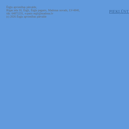
Ērgļu apvienības pārvalde,
Rīgas iela 10, Ērgļi, Ērgļu pagasts, Madonas novads, LV-4840,
PIEKĻŪS
tālr. 64871231, e-pasts ergli@madona.lv
(c) 2026 Ērgļu apvienības pārvalde