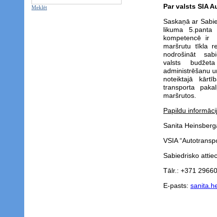
Par valsts SIA A
Meklēt
Saskaņā ar Sabie
likuma 5.panta 
kompetencē ir i
maršrutu tīkla r
nodrošināt sab
valsts budžeta
administrēšanu un
noteiktajā kārt
transporta paka
maršrutos.
Papildu informācij
Sanita Heinsberg
VSIA “Autotranspo
Sabiedrisko attiec
Tālr.: +371 2966
E-pasts:
sanita.h