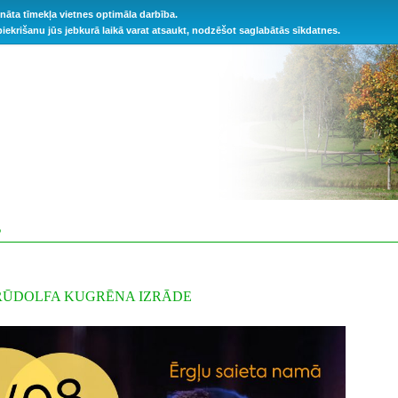
ināta tīmekļa vietnes optimāla darbība.
 piekrišanu jūs jebkurā laikā varat atsaukt, nodzēšot saglabātās sīkdatnes.
S
RŪDOLFA KUGRĒNA IZRĀDE