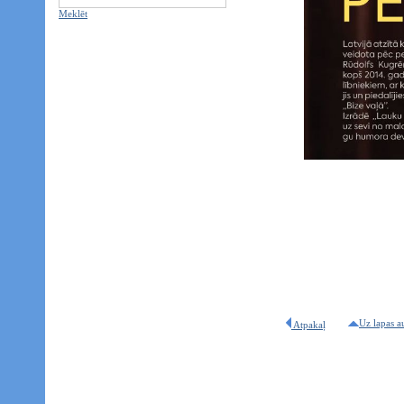
Meklēt
Uz lapas a
Atpakaļ