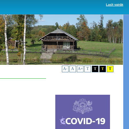
Lasīt vairāk
A-
A
A+
T
T
T
T