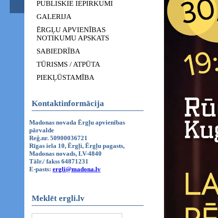
PUBLISKIE IEPIRKUMI
GALERIJA
ĒRGĻU APVIENĪBAS
NOTIKUMU APSKATS
SABIEDRĪBA
TŪRISMS / ATPŪTA
PIEKĻŪSTAMĪBA
Kontaktinformācija
Madonas novada Ērgļu apvienības
pārvalde
Reģ.nr. 50900036721
Rīgas iela 10, Ērgļi, Ērgļu pagasts,
Madonas novads, LV-4840
Tālr./ fakss 64871231
E-pasts:
ergli@madona.lv
Meklēt ergli.lv