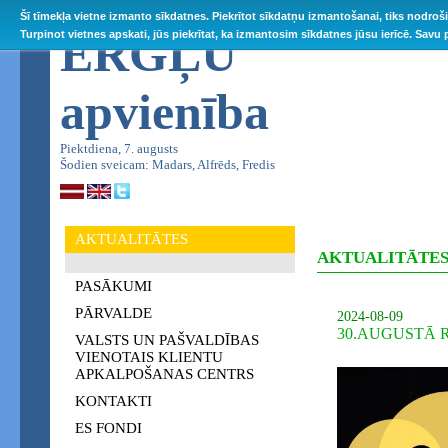
Šī tīmekļa vietne izmanto sīkdatnes. Piekrītot sīkdatņu izmantošanai, tiks nodroš
ĒRGĻU
Turpinot vietnes apskati, jūs piekrītat, ka izmantosim sīkdatnes jūsu ierīcē. Savu
apvienība
Piektdiena, 7. augusts
Šodien sveicam: Madars, Alfrēds, Fredis
AKTUALITĀTES
AKTUALITĀTE
PASĀKUMI
PĀRVALDE
2024-08-09
30.AUGUSTĀ 
VALSTS UN PAŠVALDĪBAS
VIENOTAIS KLIENTU
APKALPOŠANAS CENTRS
KONTAKTI
ES FONDI