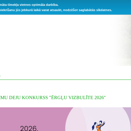
ināta tīmekļa vietnes optimāla darbība.
 piekrišanu jūs jebkurā laikā varat atsaukt, nodzēšot saglabātās sīkdatnes.
S
UMU DEJU KONKURSS "ĒRGĻU VIZBULĪTE 2026"