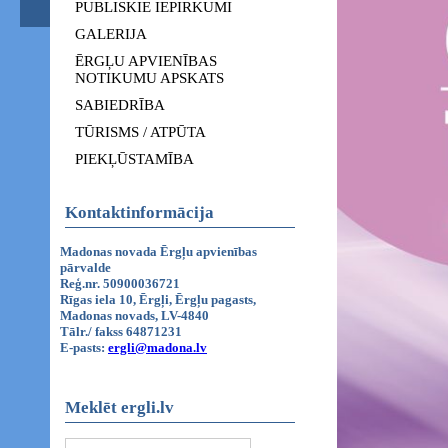
PUBLISKIE IEPIRKUMI
GALERIJA
ĒRGĻU APVIENĪBAS
NOTIKUMU APSKATS
SABIEDRĪBA
TŪRISMS / ATPŪTA
PIEKĻŪSTAMĪBA
Kontaktinformācija
Madonas novada Ērgļu apvienības
pārvalde
Reģ.nr. 50900036721
Rīgas iela 10, Ērgļi, Ērgļu pagasts,
Madonas novads, LV-4840
Tālr./ fakss 64871231
E-pasts:
ergli@madona.lv
Meklēt ergli.lv