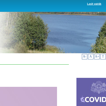
Lasīt vairāk
A-
A
A+
T