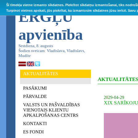
Šī tīmekļa vietne izmanto sīkdatnes. Piekrītot sīkdatņu izmantošanai, tiks nodroš
ĒRGĻU
Turpinot vietnes apskati, jūs piekrītat, ka izmantosim sīkdatnes jūsu ierīcē. Savu
apvienība
Sestdiena, 8. augusts
Šodien sveicam: Vladislava, Vladislavs,
Mudīte
AKTUALITĀTES
AKTUALITĀTE
PASĀKUMI
PĀRVALDE
2029-04-29
XIX SARĪKOJ
VALSTS UN PAŠVALDĪBAS
VIENOTAIS KLIENTU
APKALPOŠANAS CENTRS
KONTAKTI
ES FONDI