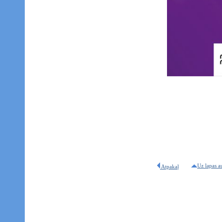
Uz lapas a
Atpakaļ