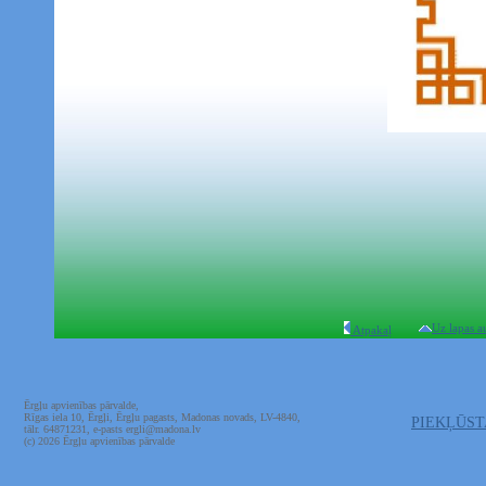
Uz lapas a
Atpakaļ
Ērgļu apvienības pārvalde,
Rīgas iela 10, Ērgļi, Ērgļu pagasts, Madonas novads, LV-4840,
PIEKĻŪS
tālr. 64871231, e-pasts ergli@madona.lv
(c) 2026 Ērgļu apvienības pārvalde