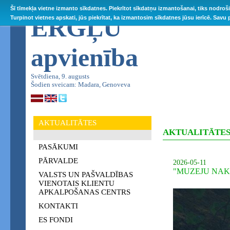
Šī tīmekļa vietne izmanto sīkdatnes. Piekrītot sīkdatņu izmantošanai, tiks nodroš
ĒRGĻU
Turpinot vietnes apskati, jūs piekrītat, ka izmantosim sīkdatnes jūsu ierīcē. Savu
apvienība
Svētdiena, 9. augusts
Šodien sveicam: Madara, Genoveva
AKTUALITĀTES
AKTUALITĀTE
PASĀKUMI
PĀRVALDE
2026-05-11
"MUZEJU NAK
VALSTS UN PAŠVALDĪBAS
VIENOTAIS KLIENTU
APKALPOŠANAS CENTRS
KONTAKTI
ES FONDI