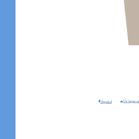
Uz lapas a
Atpakaļ