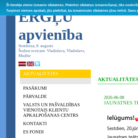
Šī tīmekļa vietne izmanto sīkdatnes. Piekrītot sīkdatņu izmantošanai, tiks nodroš
ĒRGĻU
Turpinot vietnes apskati, jūs piekrītat, ka izmantosim sīkdatnes jūsu ierīcē. Savu
apvienība
Sestdiena, 8. augusts
Šodien sveicam: Vladislava, Vladislavs,
Mudīte
AKTUALITĀTES
AKTUALITĀTE
PASĀKUMI
PĀRVALDE
2026-06-08
JAUNATNES T
VALSTS UN PAŠVALDĪBAS
VIENOTAIS KLIENTU
APKALPOŠANAS CENTRS
KONTAKTI
ES FONDI