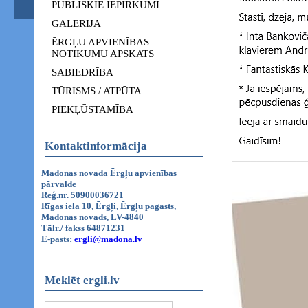
PUBLISKIE IEPIRKUMI
GALERIJA
ĒRGĻU APVIENĪBAS
NOTIKUMU APSKATS
SABIEDRĪBA
TŪRISMS / ATPŪTA
PIEKĻŪSTAMĪBA
Kontaktinformācija
Madonas novada Ērgļu apvienības
pārvalde
Reģ.nr. 50900036721
Rīgas iela 10, Ērgļi, Ērgļu pagasts,
Madonas novads, LV-4840
Tālr./ fakss 64871231
E-pasts:
ergli@madona.lv
Meklēt ergli.lv