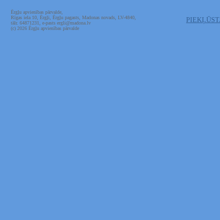
Ērgļu apvienības pārvalde,
Rīgas iela 10, Ērgļi, Ērgļu pagasts, Madonas novads, LV-4840,
PIEKĻŪS
tālr. 64871231, e-pasts ergli@madona.lv
(c) 2026 Ērgļu apvienības pārvalde