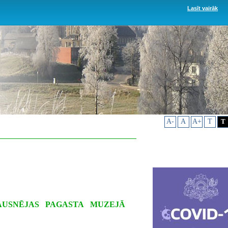
Lasīt vairāk
A-
A
A+
T
T
AUSNĒJAS PAGASTA MUZEJĀ