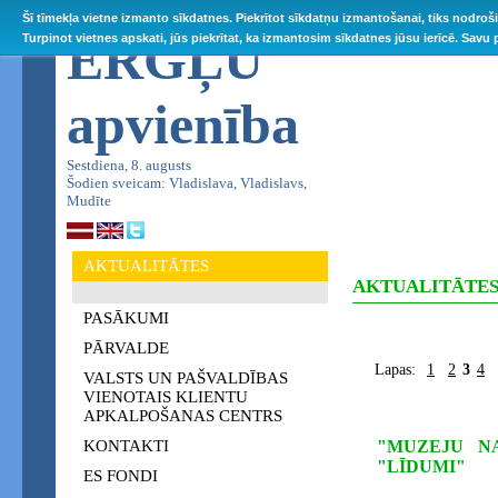
Šī tīmekļa vietne izmanto sīkdatnes. Piekrītot sīkdatņu izmantošanai, tiks nodroš
ĒRGĻU
Turpinot vietnes apskati, jūs piekrītat, ka izmantosim sīkdatnes jūsu ierīcē. Savu
apvienība
Sestdiena, 8. augusts
Šodien sveicam: Vladislava, Vladislavs,
Mudīte
AKTUALITĀTES
AKTUALITĀTE
PASĀKUMI
PĀRVALDE
Lapas:
1
2
3
4
VALSTS UN PAŠVALDĪBAS
VIENOTAIS KLIENTU
APKALPOŠANAS CENTRS
KONTAKTI
"MUZEJU N
"LĪDUMI"
ES FONDI