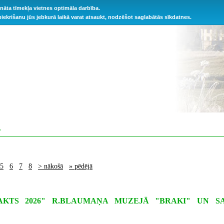
ināta tīmekļa vietnes optimāla darbība.
 piekrišanu jūs jebkurā laikā varat atsaukt, nodzēšot saglabātās sīkdatnes.
S
5
6
7
8
> nākošā
» pēdējā
AKTS 2026" R.BLAUMAŅA MUZEJĀ "BRAKI" UN S