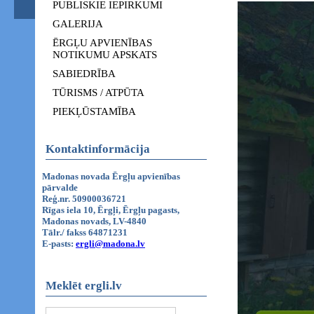
PUBLISKIE IEPIRKUMI
GALERIJA
ĒRGĻU APVIENĪBAS
NOTIKUMU APSKATS
SABIEDRĪBA
TŪRISMS / ATPŪTA
PIEKĻŪSTAMĪBA
Kontaktinformācija
Madonas novada Ērgļu apvienības
pārvalde
Reģ.nr. 50900036721
Rīgas iela 10, Ērgļi, Ērgļu pagasts,
Madonas novads, LV-4840
Tālr./ fakss 64871231
E-pasts:
ergli@madona.lv
Meklēt ergli.lv