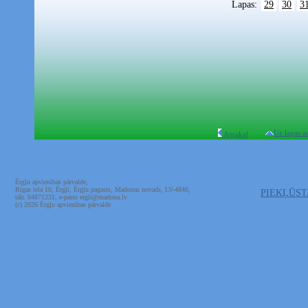
Lapas:
29
30
3
Uz lapas a
Atpakaļ
Ērgļu apvienības pārvalde,
Rīgas iela 10, Ērgļi, Ērgļu pagasts, Madonas novads, LV-4840,
PIEKĻŪS
tālr. 64871231, e-pasts ergli@madona.lv
(c) 2026 Ērgļu apvienības pārvalde