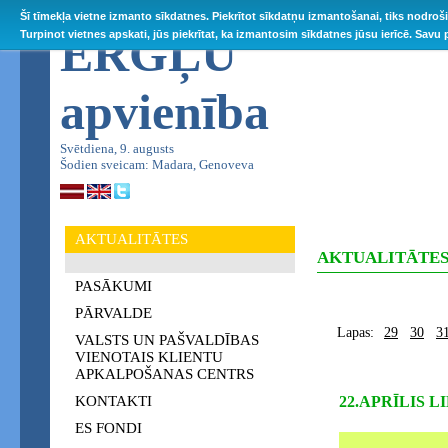
Šī tīmekļa vietne izmanto sīkdatnes. Piekrītot sīkdatņu izmantošanai, tiks nodroš
ĒRGĻU
Turpinot vietnes apskati, jūs piekrītat, ka izmantosim sīkdatnes jūsu ierīcē. Savu
apvienība
Svētdiena, 9. augusts
Šodien sveicam: Madara, Genoveva
AKTUALITĀTES
AKTUALITĀTE
PASĀKUMI
PĀRVALDE
Lapas:
29
30
3
VALSTS UN PAŠVALDĪBAS
VIENOTAIS KLIENTU
APKALPOŠANAS CENTRS
KONTAKTI
22.APRĪLIS 
ES FONDI