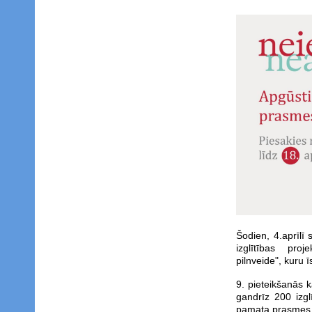
Šodien, 4.aprīlī
izglītības pro
pilnveide", kuru ī
9. pieteikšanās 
gandrīz 200 izg
pamata prasmes, 