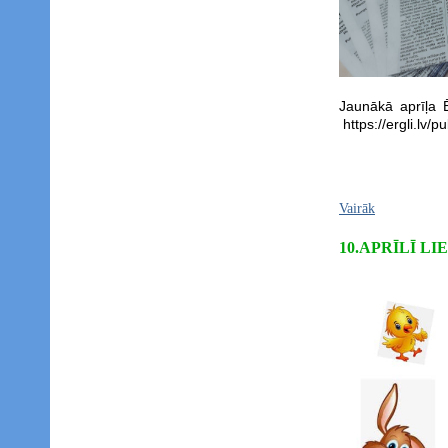
Jaunākā aprīļa 
https://ergli.lv/p
Vairāk
10.APRĪLĪ L