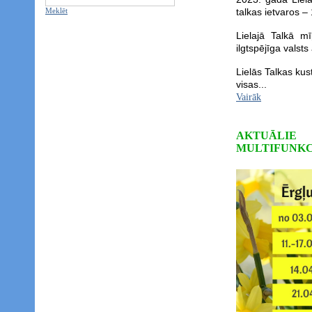
Meklēt
talkas ietvaros –
Lielajā Talkā mī
ilgtspējīga valsts
Lielās Talkas kus
visas...
Vairāk
AKTUĀL
MULTIFUNKC