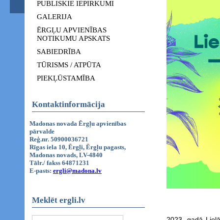
PUBLISKIE IEPIRKUMI
GALERIJA
ĒRGĻU APVIENĪBAS
NOTIKUMU APSKATS
SABIEDRĪBA
TŪRISMS / ATPŪTA
PIEKĻŪSTAMĪBA
Kontaktinformācija
Madonas novada Ērgļu apvienības
pārvalde
Reģ.nr. 50900036721
Rīgas iela 10, Ērgļi, Ērgļu pagasts,
Madonas novads, LV-4840
Tālr./ fakss 64871231
E-pasts:
ergli@madona.lv
Meklēt ergli.lv
2023. gadā Lielā