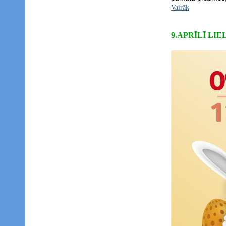
Vairāk
9.APRĪLĪ LI