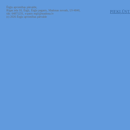
Ērgļu apvienības pārvalde,
Rīgas iela 10, Ērgļi, Ērgļu pagasts, Madonas novads, LV-4840,
PIEKĻŪS
tālr. 64871231, e-pasts ergli@madona.lv
(c) 2026 Ērgļu apvienības pārvalde