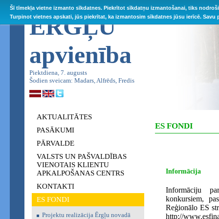
Šī tīmekļa vietne izmanto sīkdatnes. Piekrītot sīkdatņu izmantošanai, tiks nodroš
ĒRGĻU
Turpinot vietnes apskati, jūs piekrītat, ka izmantosim sīkdatnes jūsu ierīcē. Savu
apvienība
Piektdiena, 7. augusts
Šodien sveicam: Madars, Alfrēds, Fredis
AKTUALITĀTES
ES FONDI
PASĀKUMI
PĀRVALDE
VALSTS UN PAŠVALDĪBAS
VIENOTAIS KLIENTU
Informācija
APKALPOŠANAS CENTRS
KONTAKTI
Informāciju pa
konkursiem, pa
ES FONDI
Reģionālo ES str
Projektu realizācija Ērgļu novadā
http://www.esfina