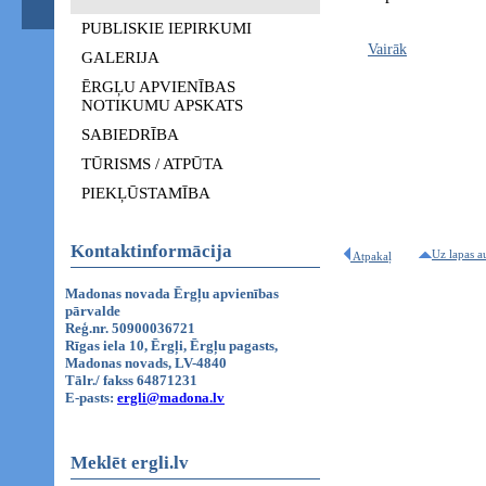
PUBLISKIE IEPIRKUMI
Vairāk
GALERIJA
ĒRGĻU APVIENĪBAS
NOTIKUMU APSKATS
SABIEDRĪBA
TŪRISMS / ATPŪTA
PIEKĻŪSTAMĪBA
Kontaktinformācija
Uz lapas a
Atpakaļ
Madonas novada Ērgļu apvienības
pārvalde
Reģ.nr. 50900036721
Rīgas iela 10, Ērgļi, Ērgļu pagasts,
Madonas novads, LV-4840
Tālr./ fakss 64871231
E-pasts:
ergli@madona.lv
Meklēt ergli.lv