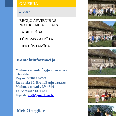
GALERIJA
Video
ĒRGĻU APVIENĪBAS
NOTIKUMU APSKATS
SABIEDRĪBA
TŪRISMS / ATPŪTA
PIEKĻŪSTAMĪBA
Kontaktinformācija
Madonas novada Ērgļu apvienības
pārvalde
Reģ.nr. 50900036721
Rīgas iela 10, Ērgļi, Ērgļu pagasts,
Madonas novads, LV-4840
Tālr./ fakss 64871231
E-pasts:
ergli@madona.lv
Meklēt ergli.lv