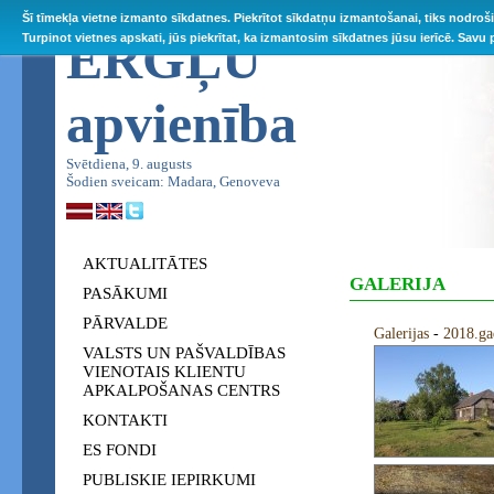
Šī tīmekļa vietne izmanto sīkdatnes. Piekrītot sīkdatņu izmantošanai, tiks nodroš
ĒRGĻU
Turpinot vietnes apskati, jūs piekrītat, ka izmantosim sīkdatnes jūsu ierīcē. Savu
apvienība
Svētdiena, 9. augusts
Šodien sveicam: Madara, Genoveva
AKTUALITĀTES
GALERIJA
PASĀKUMI
PĀRVALDE
Galerijas
-
2018.ga
VALSTS UN PAŠVALDĪBAS
VIENOTAIS KLIENTU
APKALPOŠANAS CENTRS
KONTAKTI
ES FONDI
PUBLISKIE IEPIRKUMI