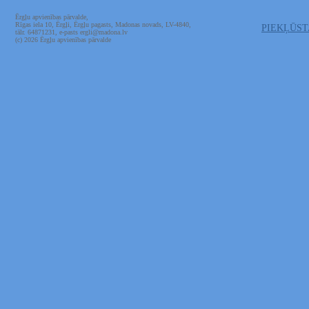
Ērgļu apvienības pārvalde,
Rīgas iela 10, Ērgļi, Ērgļu pagasts, Madonas novads, LV-4840,
PIEKĻŪS
tālr. 64871231, e-pasts ergli@madona.lv
(c) 2026 Ērgļu apvienības pārvalde