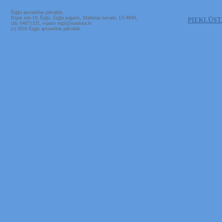
Ērgļu apvienības pārvalde,
Rīgas iela 10, Ērgļi, Ērgļu pagasts, Madonas novads, LV-4840,
PIEKĻŪS
tālr. 64871231, e-pasts ergli@madona.lv
(c) 2026 Ērgļu apvienības pārvalde