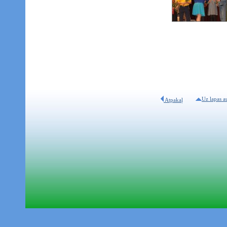
Uz lapas a
Atpakaļ