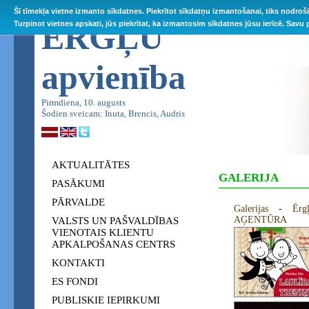
Šī tīmekļa vietne izmanto sīkdatnes. Piekrītot sīkdatņu izmantošanai, tiks nodroš
ĒRGĻU
Turpinot vietnes apskati, jūs piekrītat, ka izmantosim sīkdatnes jūsu ierīcē. Savu
apvienība
Pirmdiena, 10. augusts
Šodien sveicam: Inuta, Brencis, Audris
AKTUALITĀTES
GALERIJA
PASĀKUMI
PĀRVALDE
Galerijas
-
Ēr
AĢENTŪRA
VALSTS UN PAŠVALDĪBAS
VIENOTAIS KLIENTU
APKALPOŠANAS CENTRS
KONTAKTI
ES FONDI
PUBLISKIE IEPIRKUMI