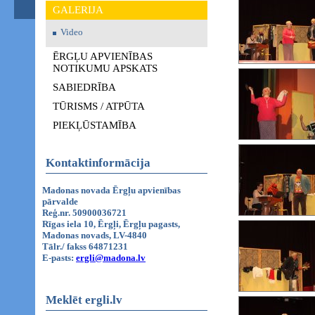
GALERIJA
Video
ĒRGĻU APVIENĪBAS
NOTIKUMU APSKATS
SABIEDRĪBA
TŪRISMS / ATPŪTA
PIEKĻŪSTAMĪBA
Kontaktinformācija
Madonas novada Ērgļu apvienības
pārvalde
Reģ.nr. 50900036721
Rīgas iela 10, Ērgļi, Ērgļu pagasts,
Madonas novads, LV-4840
Tālr./ fakss 64871231
E-pasts:
ergli@madona.lv
Meklēt ergli.lv