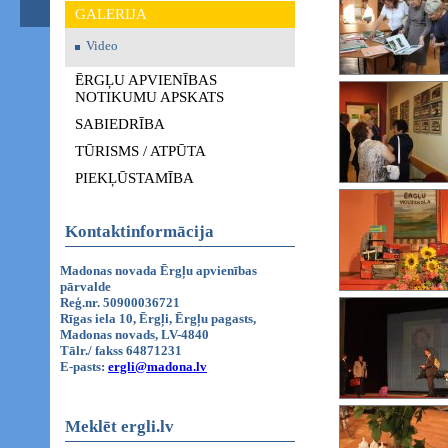
GALERIJA
Video
ĒRGĻU APVIENĪBAS
NOTIKUMU APSKATS
SABIEDRĪBA
TŪRISMS / ATPŪTA
PIEKĻŪSTAMĪBA
Kontaktinformācija
Madonas novada Ērgļu apvienības
pārvalde
Reģ.nr. 50900036721
Rīgas iela 10, Ērgļi, Ērgļu pagasts,
Madonas novads, LV-4840
Tālr./ fakss 64871231
E-pasts:
ergli@madona.lv
Meklēt ergli.lv