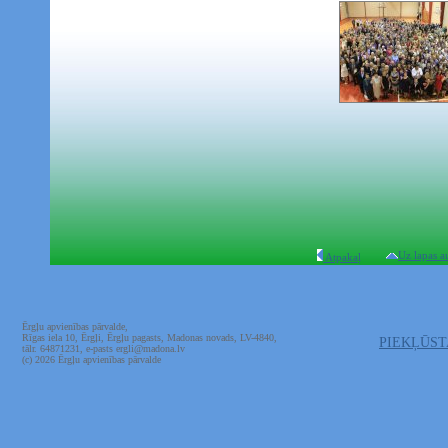
Uz lapas a
Atpakaļ
Ērgļu apvienības pārvalde,
Rīgas iela 10, Ērgļi, Ērgļu pagasts, Madonas novads, LV-4840,
PIEKĻŪS
tālr. 64871231, e-pasts ergli@madona.lv
(c) 2026 Ērgļu apvienības pārvalde