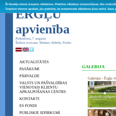
Šī tīmekļa vietne izmanto sīkdatnes. Piekrītot sīkdatņu izmantošanai, tiks nodroš
ĒRGĻU
Turpinot vietnes apskati, jūs piekrītat, ka izmantosim sīkdatnes jūsu ierīcē. Savu
apvienība
Piektdiena, 7. augusts
Šodien sveicam: Madars, Alfrēds, Fredis
AKTUALITĀTES
GALERIJA
PASĀKUMI
PĀRVALDE
Galerijas
-
Ērgļu v
VALSTS UN PAŠVALDĪBAS
VIENOTAIS KLIENTU
APKALPOŠANAS CENTRS
KONTAKTI
ES FONDI
PUBLISKIE IEPIRKUMI