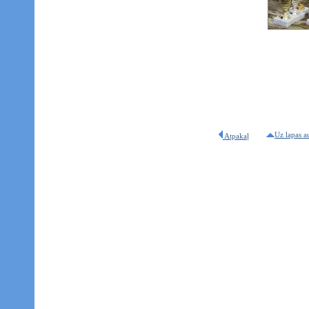
Uz lapas a
Atpakaļ