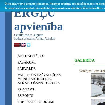
Šī tīmekļa vietne izmanto sīkdatnes. Piekrītot sīkdatņu izmantošanai, tiks nodroš
ĒRGĻU
Turpinot vietnes apskati, jūs piekrītat, ka izmantosim sīkdatnes jūsu ierīcē. Savu
apvienība
Ceturtdiena, 6. augusts
Šodien sveicam: Aisma, Askolds
AKTUALITĀTES
GALERIJA
PASĀKUMI
PĀRVALDE
Galerijas
-
Jumurda
VALSTS UN PAŠVALDĪBAS
VIENOTAIS KLIENTU
APKALPOŠANAS CENTRS
KONTAKTI
ES FONDI
PUBLISKIE IEPIRKUMI