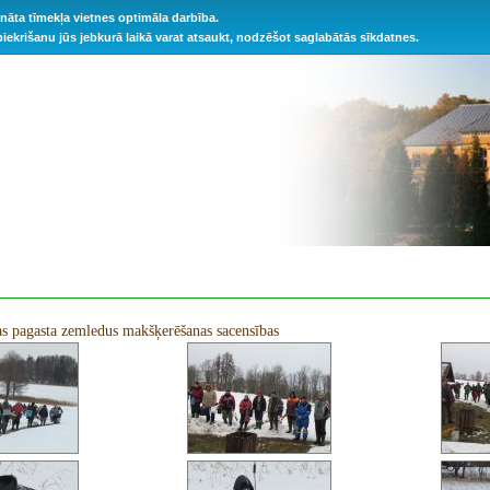
ināta tīmekļa vietnes optimāla darbība.
 piekrišanu jūs jebkurā laikā varat atsaukt, nodzēšot saglabātās sīkdatnes.
s pagasta zemledus makšķerēšanas sacensības