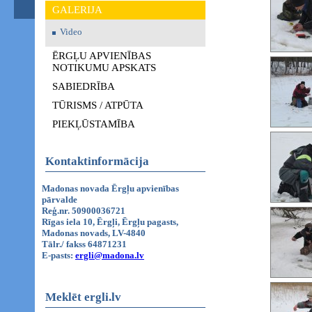
GALERIJA
Video
ĒRGĻU APVIENĪBAS
NOTIKUMU APSKATS
SABIEDRĪBA
TŪRISMS / ATPŪTA
PIEKĻŪSTAMĪBA
Kontaktinformācija
Madonas novada Ērgļu apvienības
pārvalde
Reģ.nr. 50900036721
Rīgas iela 10, Ērgļi, Ērgļu pagasts,
Madonas novads, LV-4840
Tālr./ fakss 64871231
E-pasts:
ergli@madona.lv
Meklēt ergli.lv