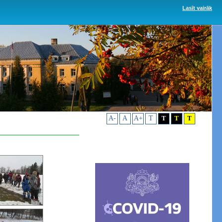
Lasīt vairāk
A-
A
A+
T
T
T
T