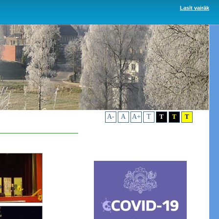
Lasīt vairāk
A-
A
A+
T
T
T
T