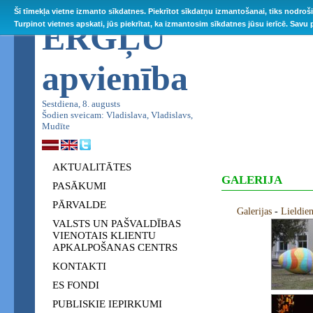
Šī tīmekļa vietne izmanto sīkdatnes. Piekrītot sīkdatņu izmantošanai, tiks nodroš
ĒRGĻU
Turpinot vietnes apskati, jūs piekrītat, ka izmantosim sīkdatnes jūsu ierīcē. Savu
apvienība
Sestdiena, 8. augusts
Šodien sveicam: Vladislava, Vladislavs,
Mudīte
AKTUALITĀTES
GALERIJA
PASĀKUMI
PĀRVALDE
Galerijas
-
Lieldie
VALSTS UN PAŠVALDĪBAS
VIENOTAIS KLIENTU
APKALPOŠANAS CENTRS
KONTAKTI
ES FONDI
PUBLISKIE IEPIRKUMI