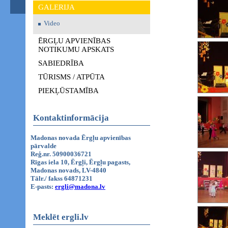
GALERIJA
Video
ĒRGĻU APVIENĪBAS
NOTIKUMU APSKATS
SABIEDRĪBA
TŪRISMS / ATPŪTA
PIEKĻŪSTAMĪBA
Kontaktinformācija
Madonas novada Ērgļu apvienības
pārvalde
Reģ.nr. 50900036721
Rīgas iela 10, Ērgļi, Ērgļu pagasts,
Madonas novads, LV-4840
Tālr./ fakss 64871231
E-pasts:
ergli@madona.lv
Meklēt ergli.lv