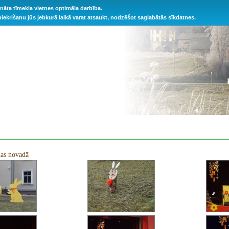
ināta tīmekļa vietnes optimāla darbība.
 piekrišanu jūs jebkurā laikā varat atsaukt, nodzēšot saglabātās sīkdatnes.
nas novadā