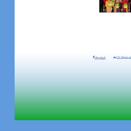
Uz lapas a
Atpakaļ