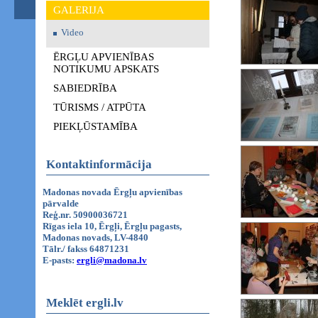
GALERIJA
Video
ĒRGĻU APVIENĪBAS
NOTIKUMU APSKATS
SABIEDRĪBA
TŪRISMS / ATPŪTA
PIEKĻŪSTAMĪBA
Kontaktinformācija
Madonas novada Ērgļu apvienības
pārvalde
Reģ.nr. 50900036721
Rīgas iela 10, Ērgļi, Ērgļu pagasts,
Madonas novads, LV-4840
Tālr./ fakss 64871231
E-pasts:
ergli@madona.lv
Meklēt ergli.lv