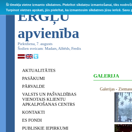
Šī tīmekļa vietne izmanto sīkdatnes. Piekrītot sīkdatņu izmantošanai, tiks nodroš
ĒRGĻU
Turpinot vietnes apskati, jūs piekrītat, ka izmantosim sīkdatnes jūsu ierīcē. Savu
apvienība
Piektdiena, 7. augusts
Šodien sveicam: Madars, Alfrēds, Fredis
AKTUALITĀTES
GALERIJA
PASĀKUMI
PĀRVALDE
Galerijas
-
Ziemass
VALSTS UN PAŠVALDĪBAS
VIENOTAIS KLIENTU
APKALPOŠANAS CENTRS
KONTAKTI
ES FONDI
PUBLISKIE IEPIRKUMI