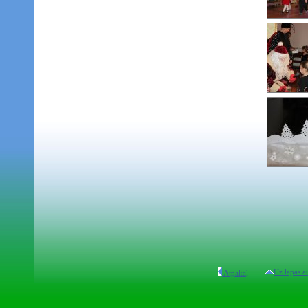
Uz lapas a
Atpakaļ