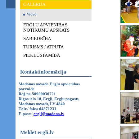
GALERIJA
Video
ĒRGĻU APVIENĪBAS
NOTIKUMU APSKATS
SABIEDRĪBA
TŪRISMS / ATPŪTA
PIEKĻŪSTAMĪBA
Kontaktinformācija
Madonas novada Ērgļu apvienības
pārvalde
Reģ.nr. 50900036721
Rīgas iela 10, Ērgļi, Ērgļu pagasts,
Madonas novads, LV-4840
Tālr./ fakss 64871231
E-pasts:
ergli@madona.lv
Meklēt ergli.lv