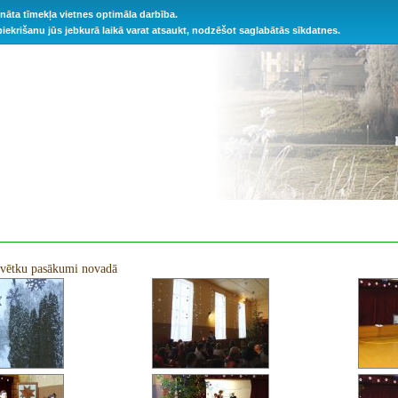
ināta tīmekļa vietnes optimāla darbība.
 piekrišanu jūs jebkurā laikā varat atsaukt, nodzēšot saglabātās sīkdatnes.
vētku pasākumi novadā