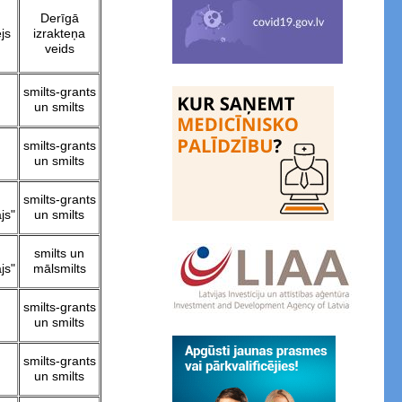
Derīgā
js
izrakteņa
veids
smilts-grants
un smilts
smilts-grants
un smilts
smilts-grants
js"
un smilts
smilts un
js"
mālsmilts
smilts-grants
un smilts
smilts-grants
un smilts