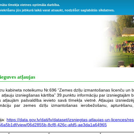
ināta tīmekļa vietnes optimāla darbība.
 piekrišanu jūs jebkurā laikā varat atsaukt, nodzēšot saglabātās sīkdatnes.
ieguves atļaujas
tru kabineta noteikumu Nr.696 “Zemes dzīļu izmantošanas licenču un 
 atļauju izsniegšanas kārtība” 39.punktu informāciju par izsniegtajām 
s atļaujām pašvaldība ievieto savā tīmekļa vietnē. Atļaujas izsniedzē
ormāciju par zemes dzīļu izmantošanas ierobežošanu, apturēšanu, 
ija:
https://data.gov.lv/dati/lv/dataset/izsniegtas-atlaujas-un-licences/
6a5b1df/view/06d2855b-8cf8-426c-afd5-ae3da1a64965