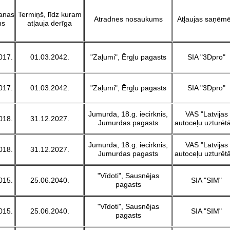
šanas
Termiņš, līdz kuram
Atradnes nosaukums
Atļaujas saņēmē
ms
atļauja derīga
017.
01.03.2042.
"Zaļumi", Ērgļu pagasts
SIA "3Dpro"
017.
01.03.2042.
"Zaļumi", Ērgļu pagasts
SIA "3Dpro"
Jumurda, 18.g. iecirknis,
VAS "Latvijas
018.
31.12.2027.
Jumurdas pagasts
autoceļu uzturētā
Jumurda, 18.g. iecirknis,
VAS "Latvijas
018.
31.12.2027.
Jumurdas pagasts
autoceļu uzturētā
"Vīdoti", Sausnējas
015.
25.06.2040.
SIA "SIM"
pagasts
"Vīdoti", Sausnējas
015.
25.06.2040.
SIA "SIM"
pagasts