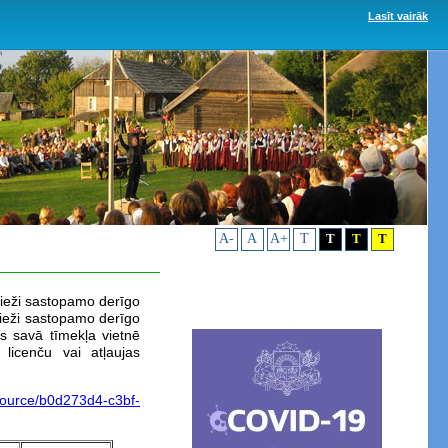
Lasīt vairāk
A-
A
A+
T
T
T
T
bieži sastopamo derīgo
bieži sastopamo derīgo
js savā tīmekļa vietnē
licenču vai atļaujas
resource/b0d273d4-c3bf-