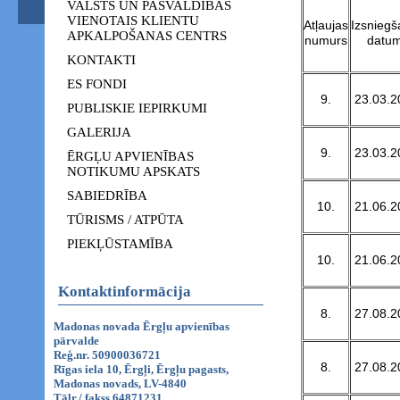
VALSTS UN PAŠVALDĪBAS
VIENOTAIS KLIENTU
Atļaujas
Izsnieg
APKALPOŠANAS CENTRS
numurs
datu
KONTAKTI
ES FONDI
9.
23.03.2
PUBLISKIE IEPIRKUMI
GALERIJA
9.
23.03.2
ĒRGĻU APVIENĪBAS
NOTIKUMU APSKATS
SABIEDRĪBA
10.
21.06.2
TŪRISMS / ATPŪTA
PIEKĻŪSTAMĪBA
10.
21.06.2
Kontaktinformācija
8.
27.08.2
Madonas novada Ērgļu apvienības
pārvalde
Reģ.nr. 50900036721
8.
27.08.2
Rīgas iela 10, Ērgļi, Ērgļu pagasts,
Madonas novads, LV-4840
Tālr./ fakss 64871231