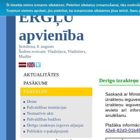
Šī tīmekļa vietne izmanto sīkdatnes. Piekrītot sīkdatņu izmantošanai, tiks nodroš
ĒRGĻU
Turpinot vietnes apskati, jūs piekrītat, ka izmantosim sīkdatnes jūsu ierīcē. Savu
apvienība
Sestdiena, 8. augusts
Šodien sveicam: Vladislava, Vladislavs,
Mudīte
AKTUALITĀTES
Derīgo izrakteņu 
PASĀKUMI
PĀRVALDE
Saskaņā ar Minis
izrakteņu ieguves
Dome
izrakteņu ieguve
Pašvaldības institūcijas
ievieto arī inf
Normatīvie akti
anulēšanu.
Pašvaldības budžets
Plašāka informāc
Derīgo izrakteņu ieguves atļaujas
42e6-82d3-01b45
Publiskie e-pakalpojumi