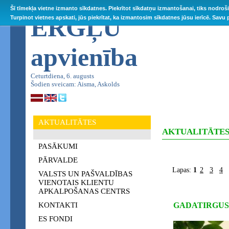
Šī tīmekļa vietne izmanto sīkdatnes. Piekrītot sīkdatņu izmantošanai, tiks nodroš
ĒRGĻU
Turpinot vietnes apskati, jūs piekrītat, ka izmantosim sīkdatnes jūsu ierīcē. Savu
apvienība
Ceturtdiena, 6. augusts
Šodien sveicam: Aisma, Askolds
AKTUALITĀTES
AKTUALITĀTE
PASĀKUMI
PĀRVALDE
Lapas:
1
2
3
4
VALSTS UN PAŠVALDĪBAS
VIENOTAIS KLIENTU
APKALPOŠANAS CENTRS
KONTAKTI
GADATIRGUS
ES FONDI