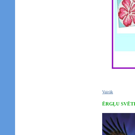
Vairāk
ĒRGĻU SVĒTK