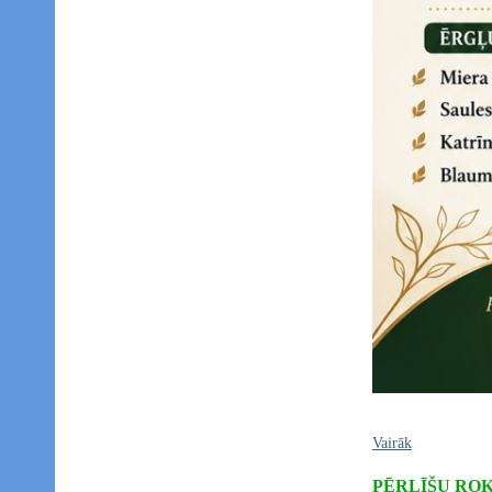
Vairāk
PĒRLĪŠU RO