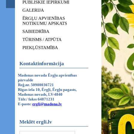
PUBLISKIE IEPIRKUMI
GALERIJA
ĒRGĻU APVIENĪBAS
NOTIKUMU APSKATS
SABIEDRĪBA
TŪRISMS / ATPŪTA
PIEKĻŪSTAMĪBA
Kontaktinformācija
Madonas novada Ērgļu apvienības
pārvalde
Reģ.nr. 50900036721
Rīgas iela 10, Ērgļi, Ērgļu pagasts,
Madonas novads, LV-4840
Tālr./ fakss 64871231
E-pasts:
ergli@madona.lv
Meklēt ergli.lv