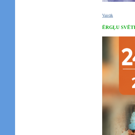
Vairāk
ĒRGĻU SVĒTK