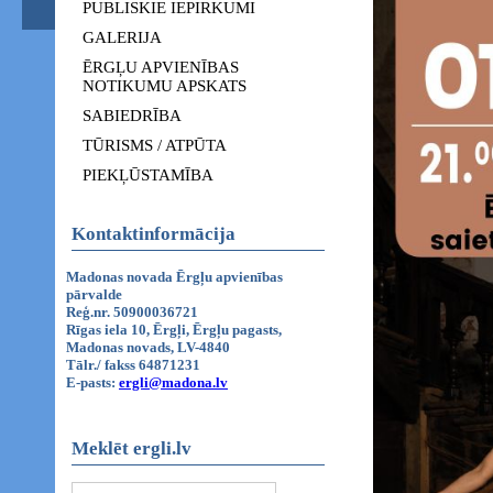
PUBLISKIE IEPIRKUMI
GALERIJA
ĒRGĻU APVIENĪBAS
NOTIKUMU APSKATS
SABIEDRĪBA
TŪRISMS / ATPŪTA
PIEKĻŪSTAMĪBA
Kontaktinformācija
Madonas novada Ērgļu apvienības
pārvalde
Reģ.nr. 50900036721
Rīgas iela 10, Ērgļi, Ērgļu pagasts,
Madonas novads, LV-4840
Tālr./ fakss 64871231
E-pasts:
ergli@madona.lv
Meklēt ergli.lv