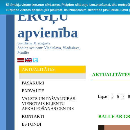
Šī tīmekļa vietne izmanto sīkdatnes. Piekrītot sīkdatņu izmantošanai, tiks nodroš
ĒRGĻU
Turpinot vietnes apskati, jūs piekrītat, ka izmantosim sīkdatnes jūsu ierīcē. Savu
apvienība
Sestdiena, 8. augusts
Šodien sveicam: Vladislava, Vladislavs,
Mudīte
AKTUALITĀTES
AKTUALITĀTE
PASĀKUMI
PĀRVALDE
Lapas:
5
6
7
8
VALSTS UN PAŠVALDĪBAS
VIENOTAIS KLIENTU
APKALPOŠANAS CENTRS
KONTAKTI
BALLE AR G
ES FONDI