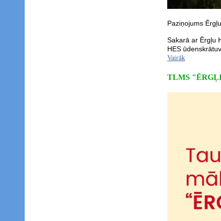
Paziņojums Ērgļu
Sakarā ar Ērgļu 
HES ūdenskrātuvē
Vairāk
TLMS "ĒRGĻI