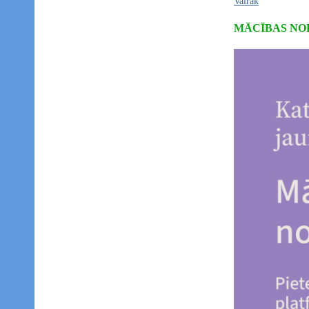
Vairāk
MĀCĪBAS NO