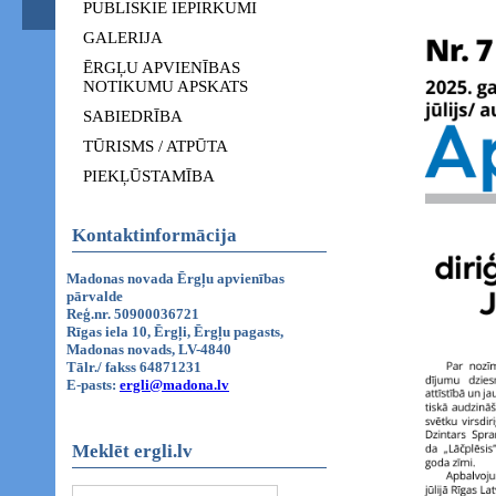
PUBLISKIE IEPIRKUMI
GALERIJA
ĒRGĻU APVIENĪBAS
NOTIKUMU APSKATS
SABIEDRĪBA
TŪRISMS / ATPŪTA
PIEKĻŪSTAMĪBA
Kontaktinformācija
Madonas novada Ērgļu apvienības
pārvalde
Reģ.nr. 50900036721
Rīgas iela 10, Ērgļi, Ērgļu pagasts,
Madonas novads, LV-4840
Tālr./ fakss 64871231
E-pasts:
ergli@madona.lv
Meklēt ergli.lv