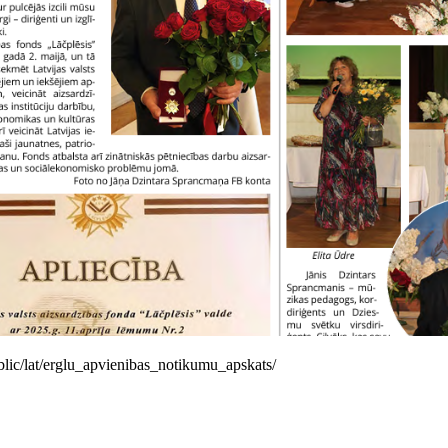
public/lat/erglu_apvienibas_notikumu_apskats/