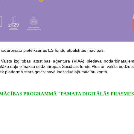
odarbināto pieteikšanās ES fondu atbalstītās mācībās.
Valsts izglītības attīstības aģentūra (VIAA) piedāvā nodarbinātaji
elāko daļu izmaksu sedz Eiropas Sociālais fonds Plus un valsts budžets
ek platformā stars.gov.lv savā individuālajā mācību kontā....
ĀCĪBAS PROGRAMMĀ "PAMATA DIGITĀLĀS PRASMES" (1