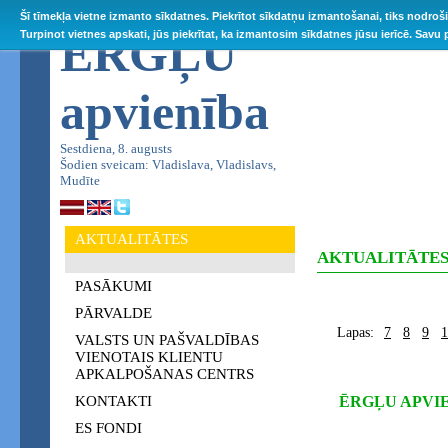
Šī tīmekļa vietne izmanto sīkdatnes. Piekrītot sīkdatņu izmantošanai, tiks nodroš
ĒRGĻU
Turpinot vietnes apskati, jūs piekrītat, ka izmantosim sīkdatnes jūsu ierīcē. Savu
apvienība
Sestdiena, 8. augusts
Šodien sveicam: Vladislava, Vladislavs,
Mudīte
AKTUALITĀTES
AKTUALITĀTE
PASĀKUMI
PĀRVALDE
Lapas:
7
8
9
1
VALSTS UN PAŠVALDĪBAS
VIENOTAIS KLIENTU
APKALPOŠANAS CENTRS
KONTAKTI
ĒRGĻU APVIEN
ES FONDI