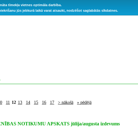
ināta tīmekļa vietnes optimāla darbība.
 piekrišanu jūs jebkurā laikā varat atsaukt, nodzēšot saglabātās sīkdatnes.
S
0
11
12
13
14
15
16
17
> nākošā
» pēdējā
ĪBAS NOTIKUMU APSKATS jūlija/augusta izdevums