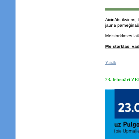
Aicināts ikviens,
jauna pamēģināš
Meistarklases la
Meistarklasi va
Vairāk
23. februār