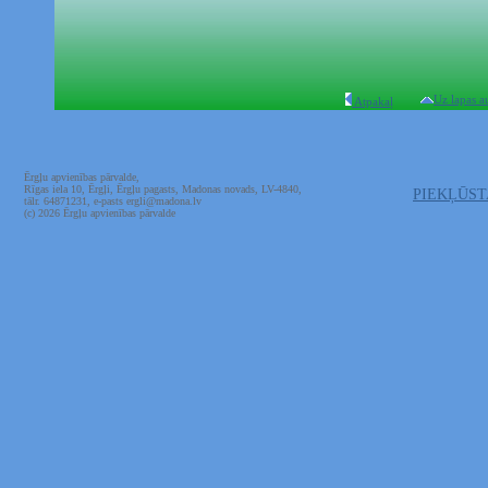
Uz lapas a
Atpakaļ
Ērgļu apvienības pārvalde,
Rīgas iela 10, Ērgļi, Ērgļu pagasts, Madonas novads, LV-4840,
PIEKĻŪS
tālr. 64871231, e-pasts ergli@madona.lv
(c) 2026 Ērgļu apvienības pārvalde