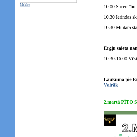
Meklēt
10.00 Sacensību 
10.30 Ierindas sk
10.30 Militārā sta
Ērgļu saieta na
10.30-16.00 Vēst
Laukumā pie Ērg
Vairāk
2.martā PĪT