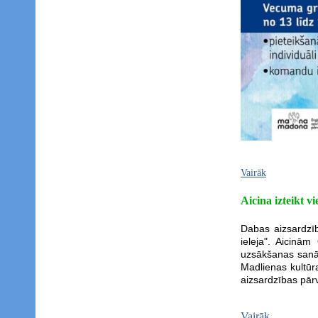
Vairāk
Aicina izteikt v
Dabas aizsardzī
ieleja". Aicinā
uzsākšanas sanāk
Madlienas kultūr
aizsardzības pā
Vairāk