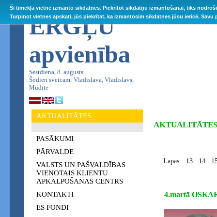
Šī tīmekļa vietne izmanto sīkdatnes. Piekrītot sīkdatņu izmantošanai, tiks nodroš
ĒRGĻU
Turpinot vietnes apskati, jūs piekrītat, ka izmantosim sīkdatnes jūsu ierīcē. Savu
apvienība
Sestdiena, 8. augusts
Šodien sveicam: Vladislava, Vladislavs,
Mudīte
AKTUALITĀTES
AKTUALITĀTE
PASĀKUMI
PĀRVALDE
Lapas:
13
14
1
VALSTS UN PAŠVALDĪBAS
VIENOTAIS KLIENTU
APKALPOŠANAS CENTRS
KONTAKTI
4.martā OSK
ES FONDI