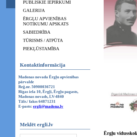
PUBLISKIE IEPIRKUMI
GALERIJA
ĒRGĻU APVIENĪBAS
NOTIKUMU APSKATS
SABIEDRĪBA
TŪRISMS / ATPŪTA
PIEKĻŪSTAMĪBA
Kontaktinformācija
Madonas novada Ērgļu apvienības
pārvalde
Reģ.nr. 50900036721
Rīgas iela 10, Ērgļi, Ērgļu pagasts,
Madonas novads, LV-4840
Tālr./ fakss 64871231
E-pasts:
ergli@madona.lv
Meklēt ergli.lv
Ērgļu vidusskol