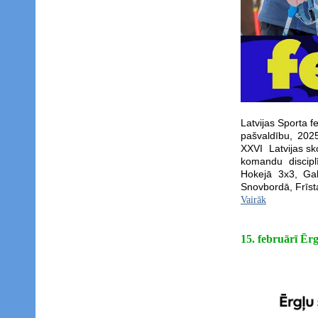
Latvijas Sporta 
pašvaldību, 202
XXVI Latvijas sko
komandu discipl
Hokejā 3x3, Gal
Snovbordā, Frīsta
Vairāk
15. februārī Ēr