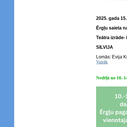
2025. gada 15. 
Ērgļu saieta 
Teātra izrāde-
SILVIJA
Lomās: Evija K
Vairāk
Nedēļā no 10.-