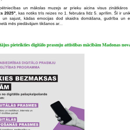
tniecības un mākslas muzejs ar prieku aicina visus zinātkāros pi
ts 2025"
, kas notiks trīs reizes no 1. februāra līdz 5. aprīlim. Šī ir un
 un sajust, kādas emocijas dod skaidra domāšana, gudrība un eru
metā mēs piedāvājam tikšanos ar...
tājus pieteikties digitālo prasmju attīstības mācībām Madonas nov