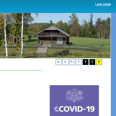
Lasīt vairāk
A-
A
A+
T
T
T
T