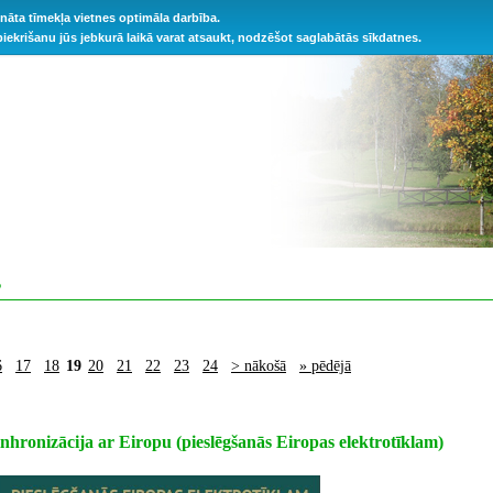
ināta tīmekļa vietnes optimāla darbība.
 piekrišanu jūs jebkurā laikā varat atsaukt, nodzēšot saglabātās sīkdatnes.
S
6
17
18
19
20
21
22
23
24
> nākošā
» pēdējā
sinhronizācija ar Eiropu (pieslēgšanās Eiropas elektrotīklam)