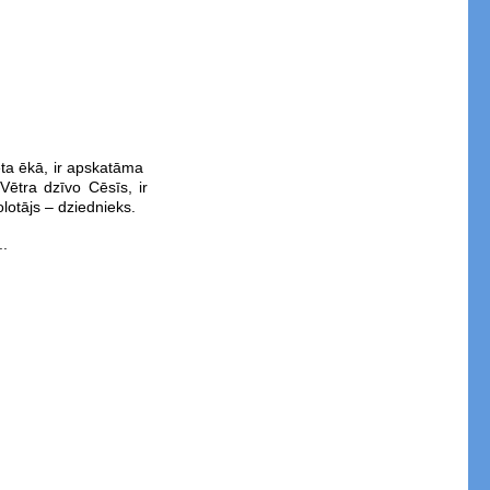
eta ēkā, ir apskatāma
Vētra dzīvo Cēsīs, ir
lotājs – dziednieks.
..