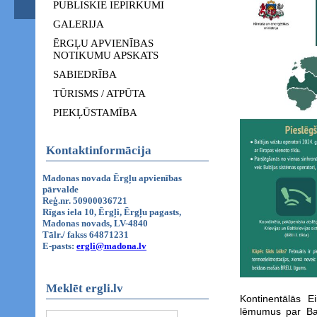
PUBLISKIE IEPIRKUMI
GALERIJA
ĒRGĻU APVIENĪBAS
NOTIKUMU APSKATS
SABIEDRĪBA
TŪRISMS / ATPŪTA
PIEKĻŪSTAMĪBA
Kontaktinformācija
Madonas novada Ērgļu apvienības
pārvalde
Reģ.nr. 50900036721
Rīgas iela 10, Ērgļi, Ērgļu pagasts,
Madonas novads, LV-4840
Tālr./ fakss 64871231
E-pasts:
ergli@madona.lv
Meklēt ergli.lv
Kontinentālās E
lēmumus par Bal