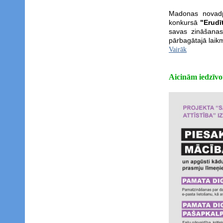
Madonas novadpē
konkursā
"Erudī
savas zināšanas
pārbagātajā laik
Vairāk
Aicinām iedzīvo