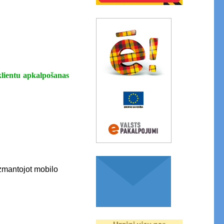
klientu apkalpošanas
 izmantojot mobilo