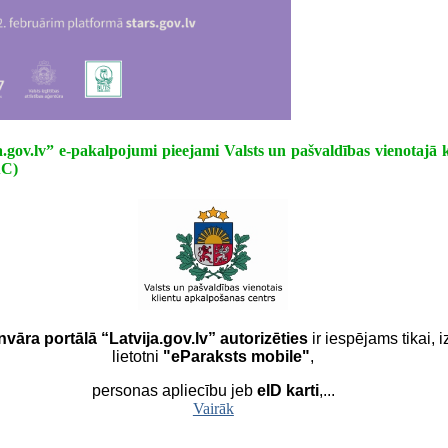
a.gov.lv” e-pakalpojumi pieejami Valsts un pašvaldības vienotajā 
AC)
vāra portālā “Latvija.gov.lv” autorizēties
ir iespējams tikai,
lietotni
"eParaksts mobile"
,
personas apliecību jeb
eID karti
,...
Vairāk