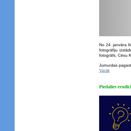
No 24. janvāra l
fotogrāfiju izst
fotogrāfs, Cēsu K
Jumurdas pagasta
Vairāk
Piedalies erudī