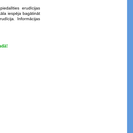
edalīties erudīcijas
ikāla iespēja bagātināt
dīcija. Informācijas
adā!