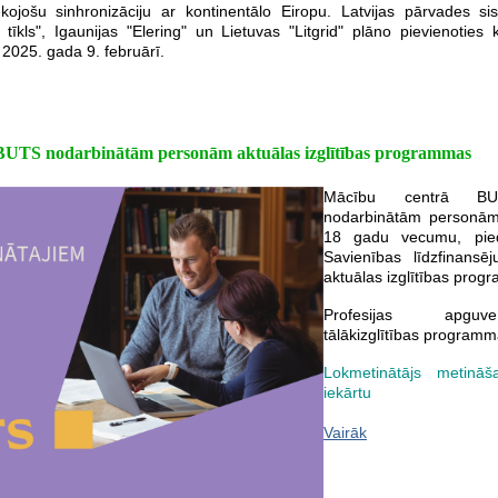
kojošu sinhronizāciju ar kontinentālo Eiropu. Latvijas pārvades s
tīkls", Igaunijas "Elering" un Lietuvas "Litgrid" plāno pievienoties 
 2025. gada 9. februārī.
BUTS nodarbinātām personām aktuālas izglītības programmas
Mācību centrā BU
nodarbinātām personām
18 gadu vecumu, pie
Savienības līdzfinansē
aktuālas izglītības prog
Profesijas apguve
tālākizglītības programm
Lokmetinātājs metinā
iekārtu
Vairāk