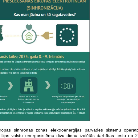
iropas sinhronās zonas elektroenerģijas pārvades sistēmu operat
tijas valstu energosistēmu divu dienu izolētās darbības testu no 2