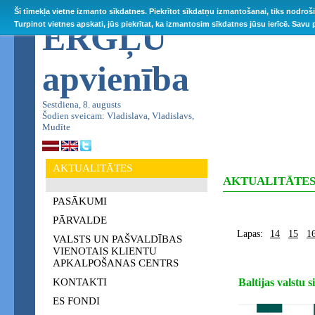
Šī tīmekļa vietne izmanto sīkdatnes. Piekrītot sīkdatņu izmantošanai, tiks nodroš
ĒRGĻU
Turpinot vietnes apskati, jūs piekrītat, ka izmantosim sīkdatnes jūsu ierīcē. Savu
apvienība
Sestdiena, 8. augusts
Šodien sveicam: Vladislava, Vladislavs,
Mudīte
AKTUALITĀTES
AKTUALITĀTE
PASĀKUMI
PĀRVALDE
Lapas:
14
15
1
VALSTS UN PAŠVALDĪBAS
VIENOTAIS KLIENTU
APKALPOŠANAS CENTRS
KONTAKTI
Baltijas valstu 
ES FONDI