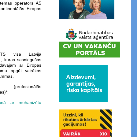
istēmas operators AS
kontinentālās Eiropas
TS visā Latvijā
, kuras sasniegušas
dāvājam ar Eiropas
jumu apgūt vairākas
rammas.
 (profesionālās
as)*:
šanā ar mehanizēto