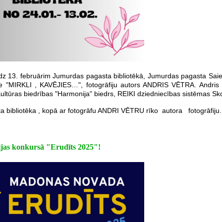
īdz 13. februārim Jumurdas pagasta bibliotēkā, Jumurdas pagasta Sai
āde "MIRKLI , KAVĒJIES…", fotogrāfiju autors ANDRIS VĒTRA. Andris 
ultūras biedrības "Harmonija" biedrs, REIKI dziedniecības sistēmas Sko
 bibliotēka , kopā ar fotogrāfu ANDRI VĒTRU rīko autora fotogrāfiju.
cijas konkursā "Erudīts 2025"!