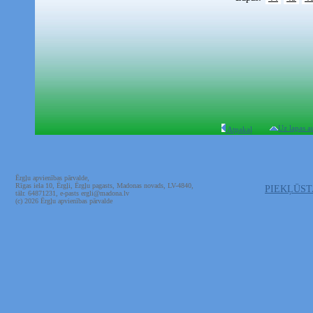
Uz lapas a
Atpakaļ
Ērgļu apvienības pārvalde,
Rīgas iela 10, Ērgļi, Ērgļu pagasts, Madonas novads, LV-4840,
PIEKĻŪS
tālr. 64871231, e-pasts ergli@madona.lv
(c) 2026 Ērgļu apvienības pārvalde