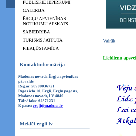
PUBLISKIE IEPIRKUMI
GALERIJA
ĒRGĻU APVIENĪBAS
NOTIKUMU APSKATS
SABIEDRĪBA
TŪRISMS / ATPŪTA
Vairāk
PIEKĻŪSTAMĪBA
Lieldienu apsv
Kontaktinformācija
Madonas novada Ērgļu apvienības
pārvalde
Reģ.nr. 50900036721
Rīgas iela 10, Ērgļi, Ērgļu pagasts,
Madonas novads, LV-4840
Tālr./ fakss 64871231
E-pasts:
ergli@madona.lv
Meklēt ergli.lv