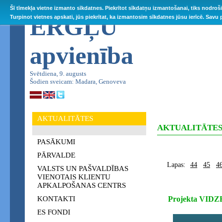
Šī tīmekļa vietne izmanto sīkdatnes. Piekrītot sīkdatņu izmantošanai, tiks nodroš
ĒRGĻU
Turpinot vietnes apskati, jūs piekrītat, ka izmantosim sīkdatnes jūsu ierīcē. Savu
apvienība
Svētdiena, 9. augusts
Šodien sveicam: Madara, Genoveva
AKTUALITĀTES
AKTUALITĀTE
PASĀKUMI
PĀRVALDE
Lapas:
44
45
4
VALSTS UN PAŠVALDĪBAS
VIENOTAIS KLIENTU
APKALPOŠANAS CENTRS
KONTAKTI
Projekta VIDZ
ES FONDI