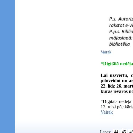
Vairāk
“Digitālā nedēļa
Lai uzsvērtu, c
pilnveidot un a
22. līdz 26. mar
kuras ievaros no
“Digitālā nedēļa
12. reizi pēc kār
Vairāk
Lapas:
44
45
4