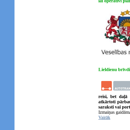
lai operatīvi pl
Lieldienu brīvd
reisi, bet daļā
atkārtoti pārba
saraksti vai por
Izmaiņas gaidāma
Vairāk