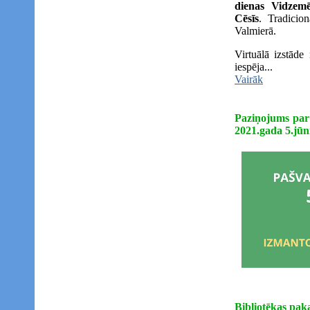
dienas Vidzemē
Cēsīs
. Tradicio
Valmierā.
Virtuālā izstāde
iespēja...
Vairāk
Paziņojums par 
2021.gada 5.jūn
Bibliotēkas pa