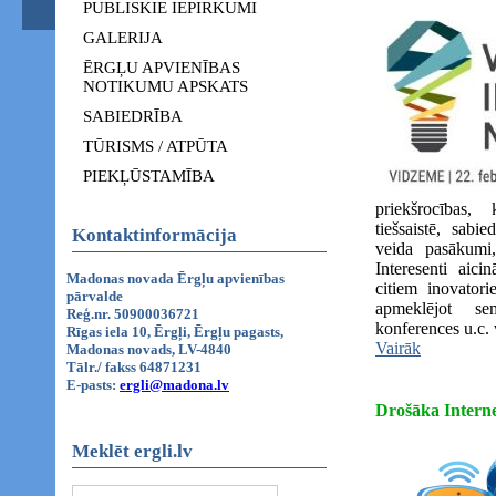
PUBLISKIE IEPIRKUMI
GALERIJA
ĒRGĻU APVIENĪBAS
NOTIKUMU APSKATS
SABIEDRĪBA
TŪRISMS / ATPŪTA
PIEKĻŪSTAMĪBA
priekšrocības
tiešsaistē, sabi
Kontaktinformācija
veida pasākumi,
Interesenti aici
Madonas novada Ērgļu apvienības
citiem inovatori
pārvalde
apmeklējot sem
Reģ.nr. 50900036721
konferences u.c. 
Rīgas iela 10, Ērgļi, Ērgļu pagasts,
Vairāk
Madonas novads, LV-4840
Tālr./ fakss 64871231
E-pasts:
ergli@madona.lv
Drošāka Intern
Meklēt ergli.lv