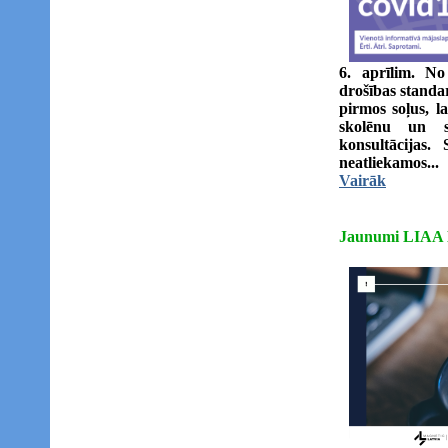
6. aprīlim. No
drošības standar
pirmos soļus, l
skolēnu un s
konsultācijas. 
neatliekamos...
Vairāk
Jaunumi LIAA 