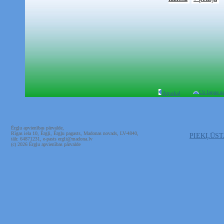
Uz lapas a
Atpakaļ
Ērgļu apvienības pārvalde,
Rīgas iela 10, Ērgļi, Ērgļu pagasts, Madonas novads, LV-4840,
PIEKĻŪS
tālr. 64871231, e-pasts ergli@madona.lv
(c) 2026 Ērgļu apvienības pārvalde