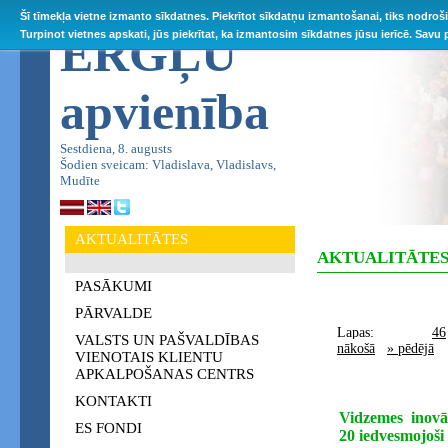
Šī tīmekļa vietne izmanto sīkdatnes. Piekrītot sīkdatņu izmantošanai, tiks nodroš
ĒRGĻU
Turpinot vietnes apskati, jūs piekrītat, ka izmantosim sīkdatnes jūsu ierīcē. Savu
apvienība
Sestdiena, 8. augusts
Šodien sveicam: Vladislava, Vladislavs,
Mudīte
AKTUALITĀTES
AKTUALITĀTE
PASĀKUMI
PĀRVALDE
Lapas:
46
VALSTS UN PAŠVALDĪBAS
nākošā
» pēdējā
VIENOTAIS KLIENTU
APKALPOŠANAS CENTRS
KONTAKTI
Vidzemes inovā
ES FONDI
20 iedvesmojoš