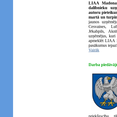
LIAA Madonas 
dalībnieku uz
autoru pieteiku
martā un turpin
jaunos uzņēmēj
Cesvaines, Lu
Jēkabpils, Aknī
uzņēmējus, kuri 
apmeklēt LIAA M
pasākumus iepazīti
Vairāk
Darba piedāvāj
priekšrocību t