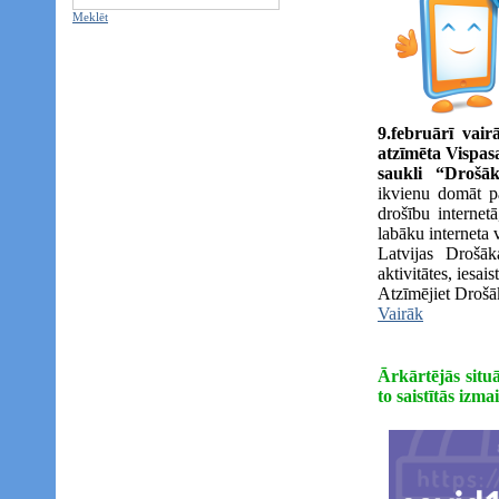
Meklēt
9.februārī vair
atzīmēta Vispas
saukli “Drošāk
ikvienu domāt p
drošību internet
labāku interneta v
Latvijas Drošāk
aktivitātes, iesai
Atzīmējiet Drošāk
Vairāk
Ārkārtējās situā
to saistītās izm