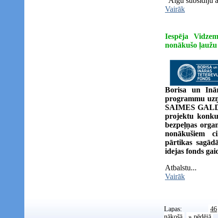
“Algu subsīdiju at
Vairāk
Iespēja Vidzem
nonākušo ļaužu
Borisa un Inār
programmu uzņē
SAIMES GALDAM
projektu konkur
bezpeļņas organ
nonākušiem ci
pārtikas sagādā
idejas fonds gai
Atbalstu...
Vairāk
Lapas:
46
nākošā
» pēdējā