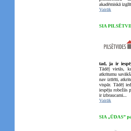
akadēmiskā izglīt
Vairāk
SIA PILSĒTVI
tad, ja ir iesp
Tādēļ vietās, k
atkritumu savāk
nav iztīrīti, atk
vispār. Tādēļ ied
iespēju robežās p
ir izbraucami...
Vairāk
SIA „ŪDAS” paz