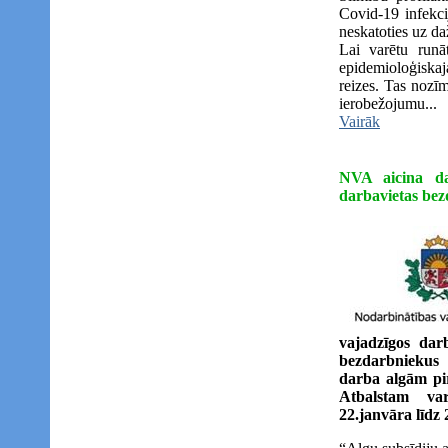
Covid-19 infekcij
neskatoties uz da
Lai varētu runā
epidemioloģiskaj
reizes. Tas nozī
ierobežojumu...
Vairāk
NVA aicina dar
darbavietas be
vajadzīgos dar
bezdarbniekus
darba algām pir
Atbalstam va
22.janvāra līdz