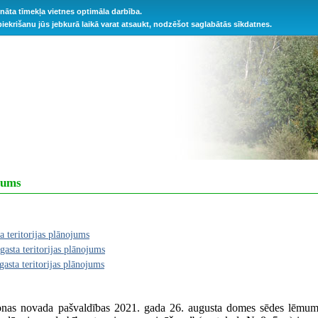
ināta tīmekļa vietnes optimāla darbība.
 piekrišanu jūs jebkurā laikā varat atsaukt, nodzēšot saglabātās sīkdatnes.
jums
a teritorijas plānojums
gasta teritorijas plānojums
asta teritorijas plānojums
nas novada pašvaldības 2021. gada 26. augusta domes sēdes lēmum