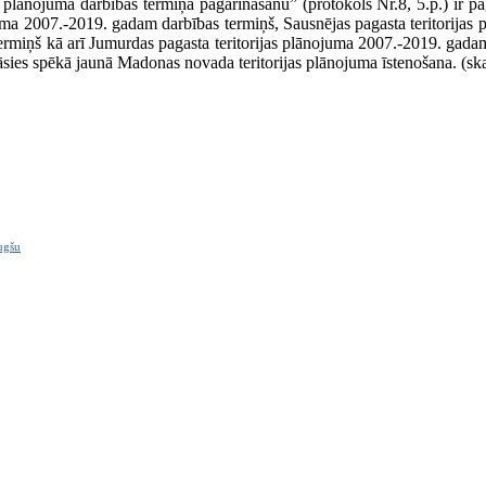
s plānojuma darbības termiņa pagarināšanu” (protokols Nr.8, 5.p.) ir p
juma 2007.-2019. gadam darbības termiņš, Sausnējas pagasta teritorijas
rmiņš kā arī Jumurdas pagasta teritorijas plānojuma 2007.-2019. gadam
tāsies spēkā jaunā Madonas novada teritorijas plānojuma īstenošana. (sk
ugšu