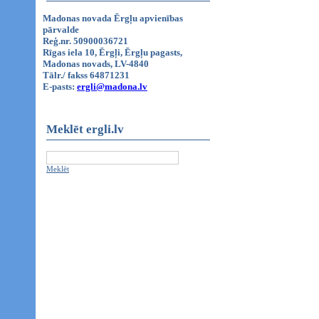
Madonas novada Ērgļu apvienības
pārvalde
Reģ.nr. 50900036721
Rīgas iela 10, Ērgļi, Ērgļu pagasts,
Madonas novads, LV-4840
Tālr./ fakss 64871231
E-pasts:
ergli@madona.lv
Meklēt ergli.lv
Meklēt