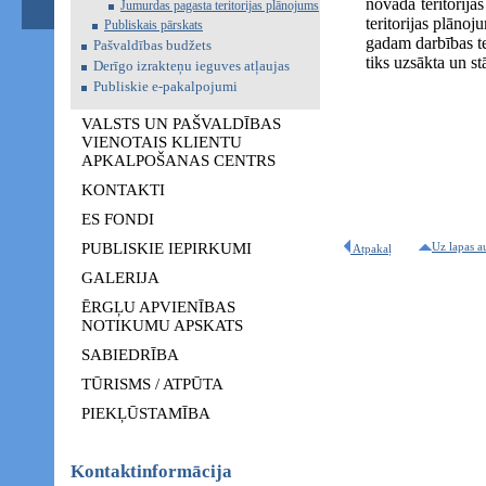
novada teritorija
Jumurdas pagasta teritorijas plānojums
teritorijas plāno
Publiskais pārskats
gadam darbības te
Pašvaldības budžets
tiks uzsākta un s
Derīgo izrakteņu ieguves atļaujas
Publiskie e-pakalpojumi
VALSTS UN PAŠVALDĪBAS
VIENOTAIS KLIENTU
APKALPOŠANAS CENTRS
KONTAKTI
ES FONDI
PUBLISKIE IEPIRKUMI
Uz lapas a
Atpakaļ
GALERIJA
ĒRGĻU APVIENĪBAS
NOTIKUMU APSKATS
SABIEDRĪBA
TŪRISMS / ATPŪTA
PIEKĻŪSTAMĪBA
Kontaktinformācija