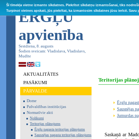
Šī tīmekļa vietne izmanto sīkdatnes. Piekrītot sīkdatņu izmantošanai, tiks nodroš
ĒRGĻU
Turpinot vietnes apskati, jūs piekrītat, ka izmantosim sīkdatnes jūsu ierīcē. Savu
apvienība
Sestdiena, 8. augusts
Šodien sveicam: Vladislava, Vladislavs,
Mudīte
AKTUALITĀTES
Teritorijas plāno
PASĀKUMI
PĀRVALDE
Dome
Ērgļu pagast
Pašvaldības institūcijas
Sausnējas pa
Normatīvie akti
Jumurdas pag
Nolikumi
Teritorijas plānojums
Ērgļu pagasta teritorijas plānojums
Saskaņā ar Mado
Sausnējas pagasta teritorijas plānojums