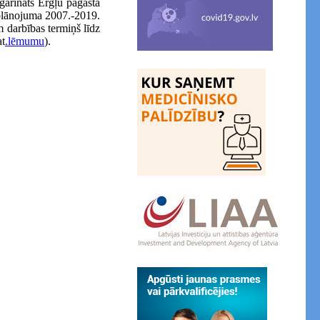
agarināts Ērgļu pagasta
 plānojuma 2007.-2019.
 darbības termiņš līdz
at
.lēmumu
).