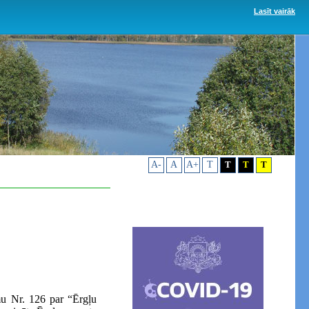
Lasīt vairāk
A-
A
A+
T
T
T
T
u Nr. 126 par “Ērgļu