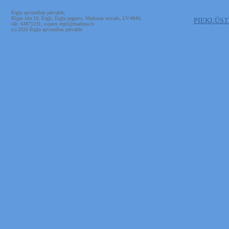
Ērgļu apvienības pārvalde,
Rīgas iela 10, Ērgļi, Ērgļu pagasts, Madonas novads, LV-4840,
PIEKĻŪS
tālr. 64871231, e-pasts ergli@madona.lv
(c) 2026 Ērgļu apvienības pārvalde