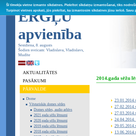
Šī tīmekļa vietne izmanto sīkdatnes. Piekrītot sīkdatņu izmantošanai, tiks nodroš
ĒRGĻU
Turpinot vietnes apskati, jūs piekrītat, ka izmantosim sīkdatnes jūsu ierīcē. Savu
apvienība
Sestdiena, 8. augusts
Šodien sveicam: Vladislava, Vladislavs,
Mudīte
AKTUALITĀTES
2014.gada sēžu l
PASĀKUMI
PĀRVALDE
Dome
23.01.2014.
Vēsturiskās domes sēdes
27.02.2014.
Domes sēdes, audio arhīvs
27.03.2014.
2021.gada sēžu lēmumi
24.04.2014.
2020.gada sēžu lēmumi
29.05.2014.
2019.gada sēžu lēmumi
2018.gada sēžu lēmumi
13.06.2014.