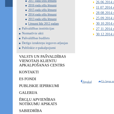
2017.gada sēžu lēmumi
26.06.2014.
2016.gada sēžu lēmumi
11.07.2014.
2015.gada sēžu lēmumi
28.08.2014.
2014.gada sēžu lēmumi
25.09.2014.
2013.gada sēžu lēmumi
30.10.2014.
Lēmumi līdz 2012.gadam
Pašvaldības institūcijas
27.11.2014.
Normatīvie akti
30.12.2014.
Pašvaldības budžets
Derīgo izrakteņu ieguves atļaujas
Publiskie e-pakalpojumi
VALSTS UN PAŠVALDĪBAS
VIENOTAIS KLIENTU
APKALPOŠANAS CENTRS
KONTAKTI
ES FONDI
Uz lapas a
Atpakaļ
PUBLISKIE IEPIRKUMI
GALERIJA
ĒRGĻU APVIENĪBAS
NOTIKUMU APSKATS
SABIEDRĪBA