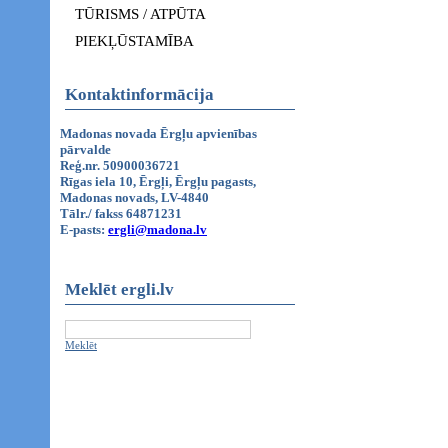
TŪRISMS / ATPŪTA
PIEKĻŪSTAMĪBA
Kontaktinformācija
Madonas novada Ērgļu apvienības
pārvalde
Reģ.nr. 50900036721
Rīgas iela 10, Ērgļi, Ērgļu pagasts,
Madonas novads, LV-4840
Tālr./ fakss 64871231
E-pasts:
ergli@madona.lv
Meklēt ergli.lv
Meklēt