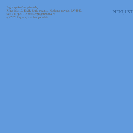
Ērgļu apvienības pārvalde,
Rīgas iela 10, Ērgļi, Ērgļu pagasts, Madonas novads, LV-4840,
PIEKĻŪS
tālr. 64871231, e-pasts ergli@madona.lv
(c) 2026 Ērgļu apvienības pārvalde