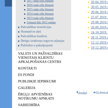
2017.gada sēžu lēmumi
26.04.2019.
2016.gada sēžu lēmumi
30.05.2019.
2015.gada sēžu lēmumi
20.06.2019.
2014.gada sēžu lēmumi
25.07.2019.
2013.gada sēžu lēmumi
29.08.2019.
Lēmumi līdz 2012.gadam
Pašvaldības institūcijas
26.09.2019.
Normatīvie akti
24.10.2019.
Pašvaldības budžets
28.11.2019.
Derīgo izrakteņu ieguves atļaujas
12.12.2019.
Publiskie e-pakalpojumi
19.12.2019.
VALSTS UN PAŠVALDĪBAS
VIENOTAIS KLIENTU
APKALPOŠANAS CENTRS
KONTAKTI
ES FONDI
PUBLISKIE IEPIRKUMI
GALERIJA
Uz lapas a
Atpakaļ
ĒRGĻU APVIENĪBAS
NOTIKUMU APSKATS
SABIEDRĪBA