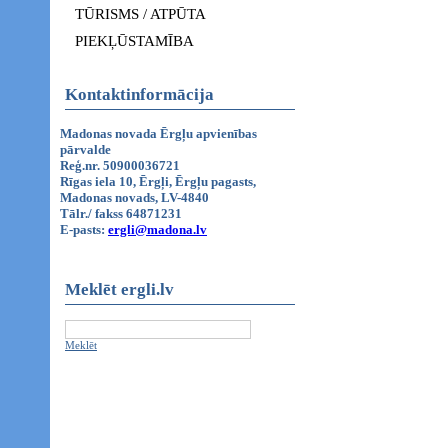
TŪRISMS / ATPŪTA
PIEKĻŪSTAMĪBA
Kontaktinformācija
Madonas novada Ērgļu apvienības
pārvalde
Reģ.nr. 50900036721
Rīgas iela 10, Ērgļi, Ērgļu pagasts,
Madonas novads, LV-4840
Tālr./ fakss 64871231
E-pasts:
ergli@madona.lv
Meklēt ergli.lv
Meklēt