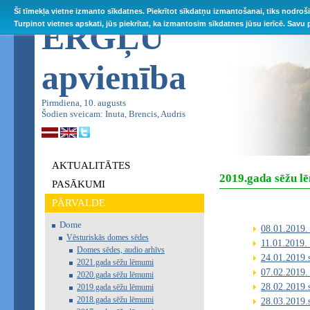
Šī tīmekļa vietne izmanto sīkdatnes. Piekrītot sīkdatņu izmantošanai, tiks nodroš
ĒRGĻU
Turpinot vietnes apskati, jūs piekrītat, ka izmantosim sīkdatnes jūsu ierīcē. Savu
apvienība
Pirmdiena, 10. augusts
Šodien sveicam: Inuta, Brencis, Audris
AKTUALITĀTES
2019.gada sēžu l
PASĀKUMI
PĀRVALDE
Dome
08.01.2019.
Vēsturiskās domes sēdes
11.01.2019.
Domes sēdes, audio arhīvs
24.01.2019.
2021.gada sēžu lēmumi
07.02.2019.
2020.gada sēžu lēmumi
28.02.2019.
2019.gada sēžu lēmumi
2018.gada sēžu lēmumi
28.03.2019.