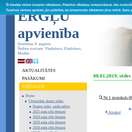
Šī tīmekļa vietne izmanto sīkdatnes. Piekrītot sīkdatņu izmantošanai, tiks nodroš
ĒRGĻU
Turpinot vietnes apskati, jūs piekrītat, ka izmantosim sīkdatnes jūsu ierīcē. Savu
apvienība
Sestdiena, 8. augusts
Šodien sveicam: Vladislava, Vladislavs,
Mudīte
AKTUALITĀTES
08.01.2019. sēde
PASĀKUMI
PĀRVALDE
Dome
Nr.1 protokols 0
Vēsturiskās domes sēdes
Domes sēdes, audio arhīvs
2021.gada sēžu lēmumi
Atpakaļ
2020.gada sēžu lēmumi
2019.gada sēžu lēmumi
2018.gada sēžu lēmumi