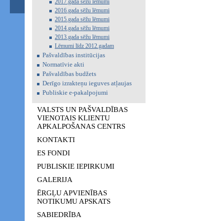
2017.gada sēžu lēmumi
2016.gada sēžu lēmumi
2015.gada sēžu lēmumi
2014.gada sēžu lēmumi
2013.gada sēžu lēmumi
Lēmumi līdz 2012.gadam
Pašvaldības institūcijas
Normatīvie akti
Pašvaldības budžets
Derīgo izrakteņu ieguves atļaujas
Publiskie e-pakalpojumi
VALSTS UN PAŠVALDĪBAS
VIENOTAIS KLIENTU
APKALPOŠANAS CENTRS
KONTAKTI
ES FONDI
PUBLISKIE IEPIRKUMI
GALERIJA
ĒRGĻU APVIENĪBAS
NOTIKUMU APSKATS
SABIEDRĪBA