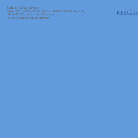
Ērgļu apvienības pārvalde,
Rīgas iela 10, Ērgļi, Ērgļu pagasts, Madonas novads, LV-4840,
PIEKĻŪS
tālr. 64871231, e-pasts ergli@madona.lv
(c) 2026 Ērgļu apvienības pārvalde