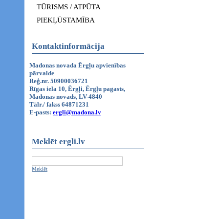
TŪRISMS / ATPŪTA
PIEKĻŪSTAMĪBA
Kontaktinformācija
Madonas novada Ērgļu apvienības
pārvalde
Reģ.nr. 50900036721
Rīgas iela 10, Ērgļi, Ērgļu pagasts,
Madonas novads, LV-4840
Tālr./ fakss 64871231
E-pasts:
ergli@madona.lv
Meklēt ergli.lv
Meklēt