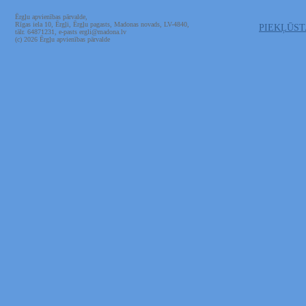
Ērgļu apvienības pārvalde,
Rīgas iela 10, Ērgļi, Ērgļu pagasts, Madonas novads, LV-4840,
PIEKĻŪS
tālr. 64871231, e-pasts ergli@madona.lv
(c) 2026 Ērgļu apvienības pārvalde