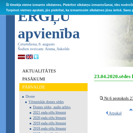
Šī tīmekļa vietne izmanto sīkdatnes. Piekrītot sīkdatņu izmantošanai, tiks nodroš
ĒRGĻU
Turpinot vietnes apskati, jūs piekrītat, ka izmantosim sīkdatnes jūsu ierīcē. Savu
apvienība
Ceturtdiena, 6. augusts
Šodien sveicam: Aisma, Askolds
AKTUALITĀTES
23.04.2020.sēdes
PASĀKUMI
PĀRVALDE
Dome
Nr.6 protokols 2
Vēsturiskās domes sēdes
Domes sēdes, audio arhīvs
2021.gada sēžu lēmumi
Atpakaļ
2020.gada sēžu lēmumi
2019.gada sēžu lēmumi
2018.gada sēžu lēmumi