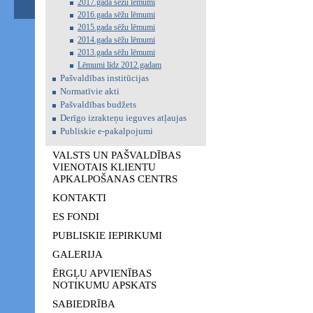
2017.gada sēžu lēmumi
2016.gada sēžu lēmumi
2015.gada sēžu lēmumi
2014.gada sēžu lēmumi
2013.gada sēžu lēmumi
Lēmumi līdz 2012.gadam
Pašvaldības institūcijas
Normatīvie akti
Pašvaldības budžets
Derīgo izrakteņu ieguves atļaujas
Publiskie e-pakalpojumi
VALSTS UN PAŠVALDĪBAS
VIENOTAIS KLIENTU
APKALPOŠANAS CENTRS
KONTAKTI
ES FONDI
PUBLISKIE IEPIRKUMI
GALERIJA
ĒRGĻU APVIENĪBAS
NOTIKUMU APSKATS
SABIEDRĪBA