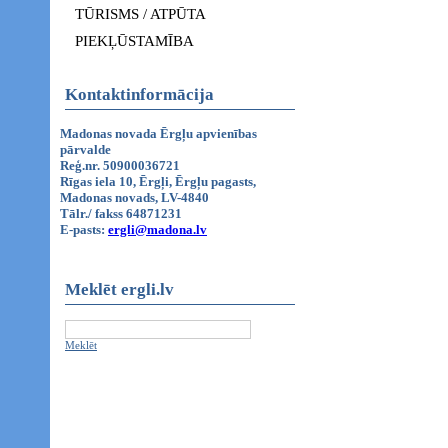
TŪRISMS / ATPŪTA
PIEKĻŪSTAMĪBA
Kontaktinformācija
Madonas novada Ērgļu apvienības
pārvalde
Reģ.nr. 50900036721
Rīgas iela 10, Ērgļi, Ērgļu pagasts,
Madonas novads, LV-4840
Tālr./ fakss 64871231
E-pasts:
ergli@madona.lv
Meklēt ergli.lv
Meklēt