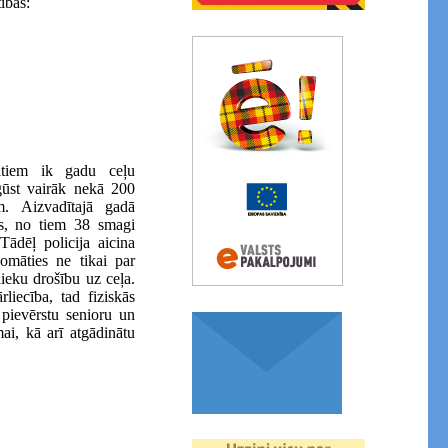
ībās:
datiem ik gadu ceļu
gūst vairāk nekā 200
. Aizvadītajā gadā
rs, no tiem 38 smagi
Tādēļ policija aicina
omāties ne tikai par
nieku drošību uz ceļa.
liecība, tad fiziskās
 pievērstu senioru un
ai, kā arī atgādinātu