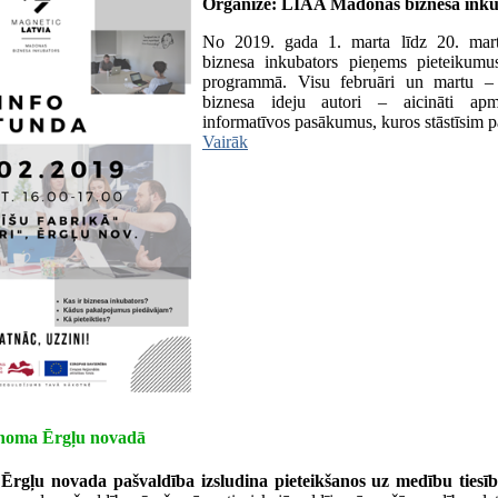
Organizē: LIAA Madonas biznesa inku
No 2019. gada 1. marta līdz 20. m
biznesa inkubators pieņems pieteikumus
programmā. Visu februāri un martu –
biznesa ideju autori – aicināti a
informatīvos pasākumus, kuros stāstīsim pa
Vairāk
 noma Ērgļu novadā
Ērgļu novada pašvaldība izsludina pieteikšanos uz medību tie