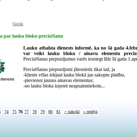
Vairāk
a par lauku bloku precizēšanu
Lauku atbalsta dienests informē, ka no šā gada 4.feb
var veikt lauku bloku / ainavu elementu preciz
Precizēšanas pieprasījumus varēs iesniegt līdz šā gada 1.apr
Precizēšanas pieprasījumi jāiesniedz tikai tad, ja
-klients vēlas iekļaut lauku blokā jau sakoptu platību,
-pievienot jaunus ainavas elementus;
-no lauku bloka izņemt neapsaimniekotu...
3
74
75
76
77
78
79
80
81
> nākošā
» pēdējā