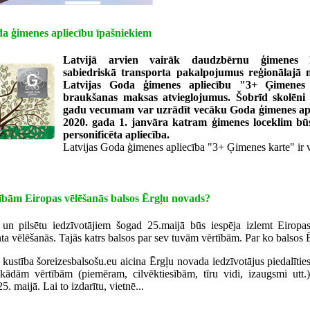
a ģimenes apliecību īpašniekiem
Latvijā arvien vairāk daudzbērnu ģimenes lo
sabiedriskā transporta pakalpojumus reģionālajā ma
Latvijas Goda ģimenes apliecību "3+ Ģimene
braukšanas maksas atvieglojumus. Šobrīd skolēni 
gadu vecumam var uzrādīt vecāku Goda ģimenes apl
2020. gada 1. janvāra katram ģimenes loceklim bū
personificēta apliecība.
Latvijas Goda ģimenes apliecība "3+ Ģimenes karte" ir val
bām Eiropas vēlēšanās balsos Ērgļu novads?
un pilsētu iedzīvotājiem šogad 25.maijā būs iespēja izlemt Eiropas
ta vēlēšanās. Tajās katrs balsos par sev tuvām vērtībām. Par ko balsos
kustība šoreizesbalsošu.eu aicina Ērgļu novada iedzīvotājus piedalīties 
 kādām vērtībām (piemēram, cilvēktiesībām, tīru vidi, izaugsmi utt.
. maijā. Lai to izdarītu, vietnē...