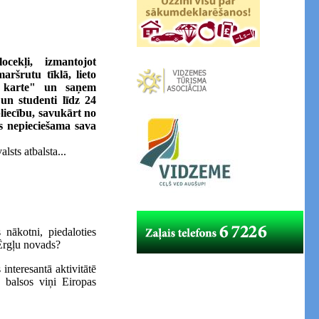
cekļi, izmantojot
ršrutu tīklā, lieto
s karte" un saņem
un studenti līdz 24
iecību, savukārt no
s nepieciešama sava
sts atbalsta...
 nākotni, piedaloties
 Ērgļu novads?
interesantā aktivitātē
) balsos viņi Eiropas