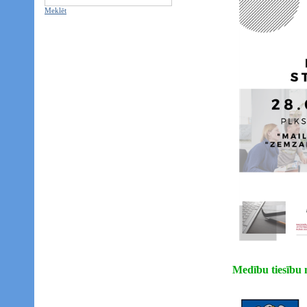
Meklēt
Medību tiesību