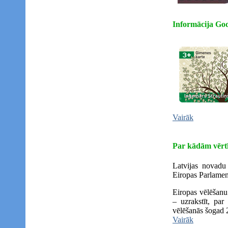
Informācija God
Vairāk
Par kādām vērtī
Latvijas novadu 
Eiropas Parlamen
Eiropas vēlēšanu 
– uzrakstīt, par
vēlēšanās šogad 25
Vairāk