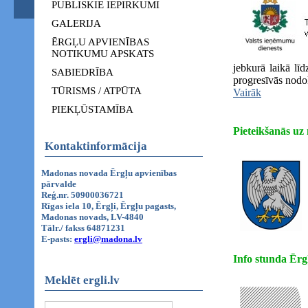
PUBLISKIE IEPIRKUMI
GALERIJA
ĒRGĻU APVIENĪBAS
NOTIKUMU APSKATS
jebkurā laikā lī
SABIEDRĪBA
progresīvās nodo
TŪRISMS / ATPŪTA
Vairāk
PIEKĻŪSTAMĪBA
Pieteikšanās uz
Kontaktinformācija
Madonas novada Ērgļu apvienības
pārvalde
Reģ.nr. 50900036721
Rīgas iela 10, Ērgļi, Ērgļu pagasts,
Madonas novads, LV-4840
Tālr./ fakss 64871231
E-pasts:
ergli@madona.lv
Info stunda Ērg
Meklēt ergli.lv