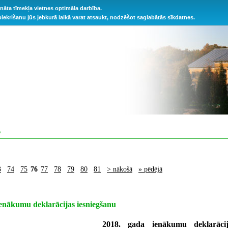
ināta tīmekļa vietnes optimāla darbība.
 piekrišanu jūs jebkurā laikā varat atsaukt, nodzēšot saglabātās sīkdatnes.
S
3
74
75
76
77
78
79
80
81
> nākošā
» pēdējā
enākumu deklarācijas iesniegšanu
2018. gada ienākumu deklarāciju