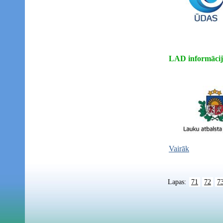
LAD informācij
Vairāk
Lapas:
71
72
7