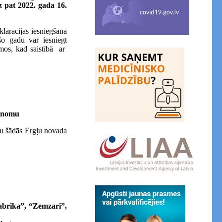
z pat 2022. gada 16.
larācijas iesniegšana
šo gadu var iesniegt
umos, kad saistībā ar
u nomu
mu šādās Ērgļu novada
fabrika”, “Zemzari”,