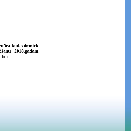
ruāra lauksaimnieki
ēšanu 2018.gadam.
īlim.