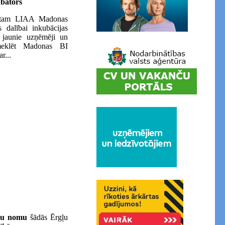
bators
artam LIAA Madonas
 dalībai inkubācijas
 jaunie uzņēmēji un
pmeklēt Madonas BI
r...
sību nomu
šādās Ērgļu