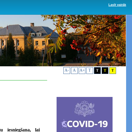
Lasīt vairāk
A-
A
A+
T
T
T
T
 iesniegšana, lai