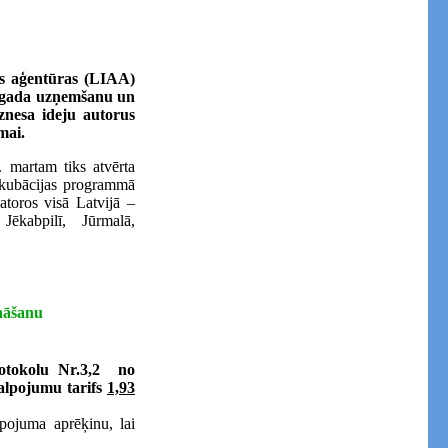
bas aģentūras (LIAA)
. gada uzņemšanu un
znesa ideju autorus
mai.
 martam tiks atvērta
nkubācijas programmā
toros visā Latvijā –
Jēkabpilī, Jūrmalā,
nāšanu
otokolu Nr.3,2 no
alpojumu tarifs
1,93
lpojuma aprēķinu, lai