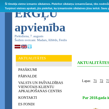
Šī tīmekļa vietne izmanto sīkdatnes. Piekrītot sīkdatņu izmantošanai, tiks nodroš
ĒRGĻU
Turpinot vietnes apskati, jūs piekrītat, ka izmantosim sīkdatnes jūsu ierīcē. Savu
apvienība
Piektdiena, 7. augusts
Šodien sveicam: Madars, Alfrēds, Fredis
AKTUALITĀTES
AKTUALITĀTE
PASĀKUMI
PĀRVALDE
Lapas:
71
72
7
VALSTS UN PAŠVALDĪBAS
VIENOTAIS KLIENTU
APKALPOŠANAS CENTRS
KONTAKTI
Par 2018.gada i
ES FONDI