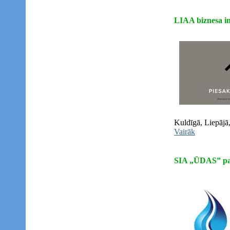
LIAA biznesa in
Kuldīgā, Liepājā
Vairāk
SIA „ŪDAS” paz