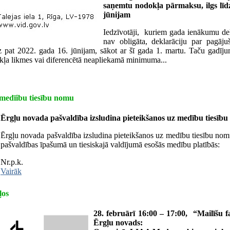
saņemtu nodokļa pārmaksu, ilgs līd
jūnijam
Iedzīvotāji, kuriem gada ienākumu dek
nav obligāta, deklarāciju par pagāju
dz pat 2022. gada 16. jūnijam, sākot ar šī gada 1. martu. Taču gadīj
kļa likmes vai diferencētā neapliekamā minimuma...
 medīibu tiesību nomu
Ērgļu novada pašvaldība izsludina pieteikšanos uz medību tiesīb
Ērgļu novada pašvaldība izsludina pieteikšanos uz medību tiesību no
pašvaldības īpašumā un tiesiskajā valdījumā esošās medību platībās:
Nr.p.k.
Vairāk
ļos
28. februārī 16:00 – 17:00, “Mailīšu 
Ērgļu novads: