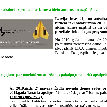
kubatori uzņem jaunus biznesa ideju autorus un uzņēmējus
Latvijas Investīciju un attīstī
biznesa inkubatori izziņo 2019
aicina jaunos uzņēmējus un bi
pieteikties inkubācijas program
No 2019. gada 1. marta līdz 20.
pieteikumu pieņemšana dalībai i
piecpadsmit LIAA biznesa inkuba
Bauskā, Daugavpilī, Jelgavā, 
, Madonā,...
iņojums par notekūdeņu attīrīšanas pakalpojuma tarifa apstipri
Ar 2019.gada 24.janvāra Ērgļu novada domes sēdes pr
2019.gada 1.marta apstiprināts notekūdeņu attīrīšanas pak
EUR/m3 (bez PVN)
.
Tas ir veikts, balstoties uz notekūdeņu attīrīšanas tarifa paka
veiksmīgāk tiktu segtas notekūdens attīrīšanas pašizmaksas.