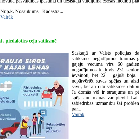
novada pašvaldības īpašumā un tiesiskajā valdījumā esošās medību plat
Nr.p.k.
Nosaukums
Kadastra...
Vairāk
, piedaloties ceļu satiksmē
Saskaņā ar Valsts policijas 
satiksmes negadījumos traumas 
gājēju vecumā virs 60 gadiem
negadījumos iekļuvis 231 senio
ievainoti, bet 22 – gājuši bojā. 
nepārvērtēt savas spējas un aizd
savu, bet arī citu satiksmes dalīb
Ja domās vēl ir straujums un pār
spējas un maņas var pievilt. Lai
sabiedrības uzmanību šai problēm
par...
Vairāk